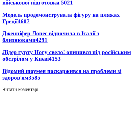
військової підготовки
5021
Модель продемонструвала фігуру на пляжах
Греції
4607
Дженніфер Лопес відпочила в Італії з
близнюками
4291
Лідер гурту Ногу свело! опинився під російським
обстрілом у Києві
4153
Відомий шоумен поскаржився на проблеми зі
здоров'ям
3585
Читати коментарі