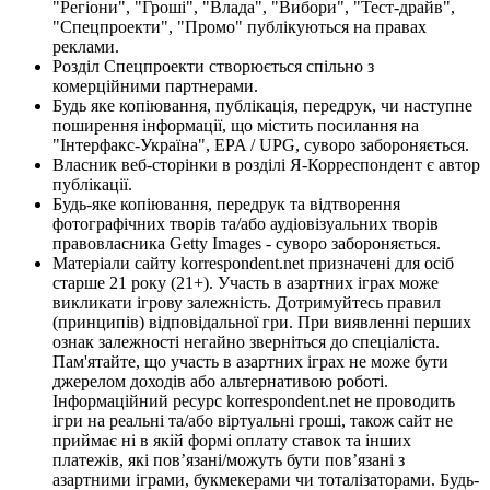
"Регіони", "Гроші", "Влада", "Вибори", "Тест-драйв",
"Спецпроекти", "Промо" публікуються на правах
реклами.
Розділ Спецпроекти створюється спільно з
комерційними партнерами.
Будь яке копіювання, публікація, передрук, чи наступне
поширення інформації, що містить посилання на
"Інтерфакс-Україна", EPA / UPG, суворо забороняється.
Власник веб-сторінки в розділі Я-Корреспондент є автор
публікації.
Будь-яке копіювання, передрук та відтворення
фотографічних творів та/або аудіовізуальних творів
правовласника Getty Images - суворо забороняється.
Матеріали сайту korrespondent.net призначені для осіб
старше 21 року (21+). Участь в азартних іграх може
викликати ігрову залежність. Дотримуйтесь правил
(принципів) відповідальної гри. При виявленні перших
ознак залежності негайно зверніться до спеціаліста.
Пам'ятайте, що участь в азартних іграх не може бути
джерелом доходів або альтернативою роботі.
Інформаційний ресурс korrespondent.net не проводить
ігри на реальні та/або віртуальні гроші, також сайт не
приймає ні в якій формі оплату ставок та інших
платежів, які пов’язані/можуть бути пов’язані з
азартними іграми, букмекерами чи тоталізаторами. Будь-