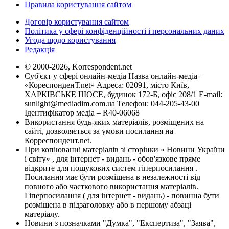
Правила користування сайтом
Договір користування сайтом
Політика у сфері конфіденційності і персональних даних
Угода щодо користування
Редакція
© 2000-2026, Korrespondent.net
Суб'єкт у сфері онлайн-медіа Назва онлайн-медіа –
«КореспонденТ.net» Адреса: 02091, місто Київ,
ХАРКІВСЬКЕ ШОСЕ, будинок 172-Б, офіс 208/1 E-mail:
sunlight@mediadim.com.ua
Телефон: 044-205-43-00
Ідентифікатор медіа – R40-06068
Використання будь-яких матеріалів, розміщених на
сайті, дозволяється за умови посилання на
Корреспондент.net.
При копіюванні матеріалів зі сторінки « Новини України
і світу» , для інтернет - видань - обов'язкове пряме
відкрите для пошукових систем гіперпосилання .
Посилання має бути розміщена в незалежності від
повного або часткового використання матеріалів.
Гіперпосилання ( для інтернет - видань) - повинна бути
розміщена в підзаголовку або в першому абзаці
матеріалу.
Новини з позначками "Думка", "Експертиза", "Заява",