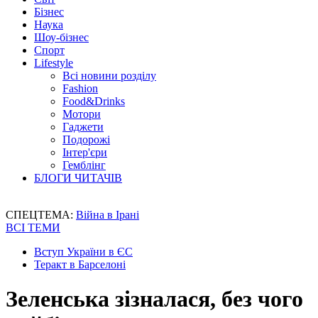
Бізнес
Наука
Шоу-бізнес
Спорт
Lifestyle
Всі новини розділу
Fashion
Food&Drinks
Мотори
Гаджети
Подорожі
Інтер'єри
Гемблінг
БЛОГИ ЧИТАЧІВ
СПЕЦТЕМА:
Війна в Ірані
ВСІ ТЕМИ
Вступ України в ЄС
Теракт в Барселоні
Зеленська зізналася, без чого