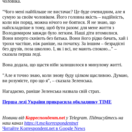
чоловіка.
"Чого мені найбільше не вистачає? Це буде очевидним, але я
сумую за своїм чоловіком. Його головна якість – надійність,
коли він поряд, можна нічого не боятися. Я не знаю, що
найскладніше в тому, щоб бути разом: для мене життя з
Володимиром завжди було легким. Наші діти втомилися.
Вони вперто скніють без батька. Вони його рідко бачать, хай і
трохи частіше, ніж раніше, на початку. За іншим – безрадісні
без друзів, поза школою. І, як і всі, не мають спокою..." –
сказала перша леді.
Вона додала, що щастя ніби залишилося в минулому житті.
"Але я точно знаю, коли знову буду цілком щасливою. Думаю,
ви розумієте, про що я", – сказала Зеленська.
Нагадаємо, раніше Зеленська назвала свій страх.
Перша леді України прикрасила обкладинку TIME
Новини від
Корреспондент.net
у Telegram. Підписуйтесь на
наш канал
https://t.me/korrespondentnet
Читайте Korrespondent.net в Google News