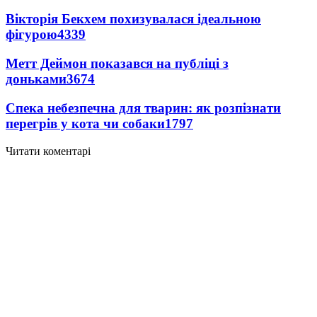
Вікторія Бекхем похизувалася ідеальною
фігурою
4339
Метт Деймон показався на публіці з
доньками
3674
Спека небезпечна для тварин: як розпізнати
перегрів у кота чи собаки
1797
Читати коментарі