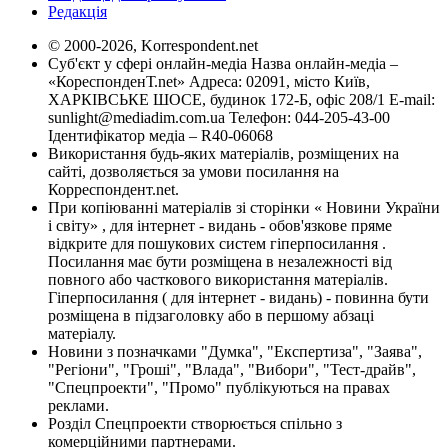
Редакція
© 2000-2026, Korrespondent.net
Суб'єкт у сфері онлайн-медіа Назва онлайн-медіа –
«КореспонденТ.net» Адреса: 02091, місто Київ,
ХАРКІВСЬКЕ ШОСЕ, будинок 172-Б, офіс 208/1 E-mail:
sunlight@mediadim.com.ua
Телефон: 044-205-43-00
Ідентифікатор медіа – R40-06068
Використання будь-яких матеріалів, розміщених на
сайті, дозволяється за умови посилання на
Корреспондент.net.
При копіюванні матеріалів зі сторінки « Новини України
і світу» , для інтернет - видань - обов'язкове пряме
відкрите для пошукових систем гіперпосилання .
Посилання має бути розміщена в незалежності від
повного або часткового використання матеріалів.
Гіперпосилання ( для інтернет - видань) - повинна бути
розміщена в підзаголовку або в першому абзаці
матеріалу.
Новини з позначками "Думка", "Експертиза", "Заява",
"Регіони", "Гроші", "Влада", "Вибори", "Тест-драйв",
"Спецпроекти", "Промо" публікуються на правах
реклами.
Розділ Спецпроекти створюється спільно з
комерційними партнерами.