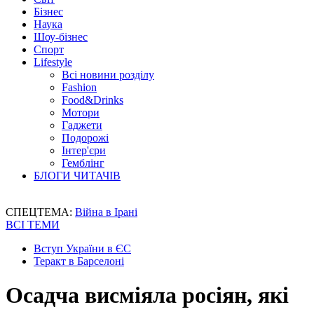
Бізнес
Наука
Шоу-бізнес
Спорт
Lifestyle
Всі новини розділу
Fashion
Food&Drinks
Мотори
Гаджети
Подорожі
Інтер'єри
Гемблінг
БЛОГИ ЧИТАЧІВ
СПЕЦТЕМА:
Війна в Ірані
ВСІ ТЕМИ
Вступ України в ЄС
Теракт в Барселоні
Осадча висміяла росіян, які