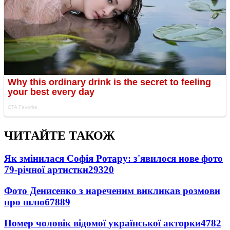
ЧИТАЙТЕ ТАКОЖ
Як змінилася Софія Ротару: з'явилося нове фото
79-річної артистки
29320
Фото Денисенко з нареченим викликав розмови
про шлюб
7889
Помер чоловік відомої української акторки
4782