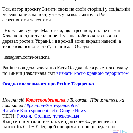
Так, автор проекту Знайти своїх на своїй сторінці у соціальній
мережі написала пост, у якому назвала жителів Росії
агресивними та тупими.
"Норм такі сусіди. Мало того, що агресивні, так ще й тупі.
Хоча воно одне тягне інше. Ну а ще побутова техніка на
деревах росте в Україні, і її врожай вони вкрали навесні, а
тепер взялися за зерно", - написала Осадча.
instagram.com/kosadcha
Раніше повідомлялося, що Катя Осадча після ракетного удару
по Вінниці закликала світ
визнати Росію країною-терористом.
Осадча висловилася про Регіну Тодоренко
Новини від
Корреспондент.net
в Telegram. Підписуйтесь на
наш канал
https://t.me/korrespondentnet
Читайте Korrespondent.net в Google News
ТЕГИ:
Россия
,
Солнце
,
телеведущая
Якщо ви помітили помилку, виділіть необхідний текст і
натисніть Ctrl + Enter, щоб повідомити про це редакцію.