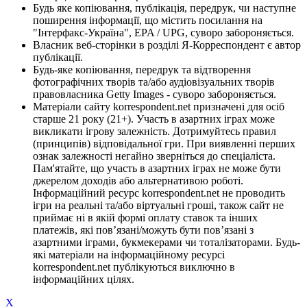
Будь яке копіювання, публікація, передрук, чи наступне
поширення інформації, що містить посилання на
"Інтерфакс-Україна", EPA / UPG, суворо забороняється.
Власник веб-сторінки в розділі Я-Корреспондент є автор
публікації.
Будь-яке копіювання, передрук та відтворення
фотографічних творів та/або аудіовізуальних творів
правовласника Getty Images - суворо забороняється.
Матеріали сайту korrespondent.net призначені для осіб
старше 21 року (21+). Участь в азартних іграх може
викликати ігрову залежність. Дотримуйтесь правил
(принципів) відповідальної гри. При виявленні перших
ознак залежності негайно зверніться до спеціаліста.
Пам'ятайте, що участь в азартних іграх не може бути
джерелом доходів або альтернативою роботі.
Інформаційний ресурс korrespondent.net не проводить
ігри на реальні та/або віртуальні гроші, також сайт не
приймає ні в якій формі оплату ставок та інших
платежів, які пов’язані/можуть бути пов’язані з
азартними іграми, букмекерами чи тоталізаторами. Будь-
які матеріали на інформаційному ресурсі
korrespondent.net публікуються виключно в
інформаційних цілях.
X