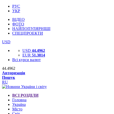
РУС
УКР
ВІДЕО
ФОТО
НАЙПОПУЛЯРНІШІ
СПЕЦПРОЕКТИ
USD
USD
44.4962
EUR
51.3814
Всі курси валют
44.4962
Авторизація
Пошук
RU
ВСІ РОЗДІЛИ
Головна
Україна
Місто
Світ