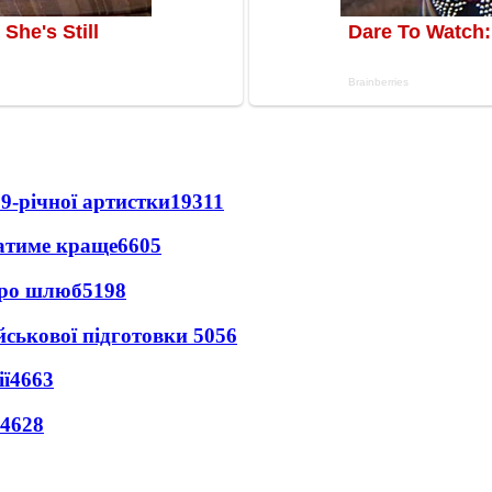
9-річної артистки
19311
ватиме краще
6605
про шлюб
5198
йськової підготовки
5056
ї
4663
4628