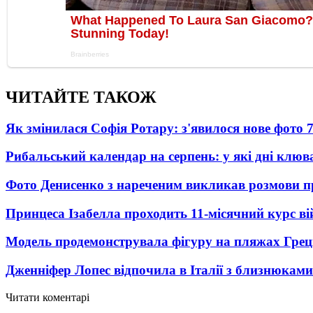
ЧИТАЙТЕ ТАКОЖ
Як змінилася Софія Ротару: з'явилося нове фото 7
Рибальський календар на серпень: у які дні клю
Фото Денисенко з нареченим викликав розмови 
Принцеса Ізабелла проходить 11-місячний курс ві
Модель продемонструвала фігуру на пляжах Греці
Дженніфер Лопес відпочила в Італії з близнюками
Читати коментарі