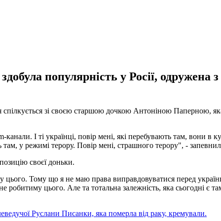
а здобула популярність у Росії, одружена
 спілкується зі своєю старшою дочкою Антоніною Паперною, яка м
канали. І ті українці, повір мені, які перебувають там, вони в ку
 там, у режимі терору. Повір мені, страшного терору", - запевнил
позицію своєї доньки.
му цього. Тому що я не маю права виправдовуватися перед украї
 я не робитиму цього. Але та тотальна залежність, яка сьогодні є т
леведучої Руслани Писанки, яка померла від раку, кремували.