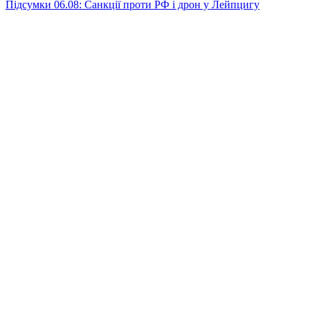
Підсумки 06.08: Санкції проти РФ і дрон у Лейпцигу