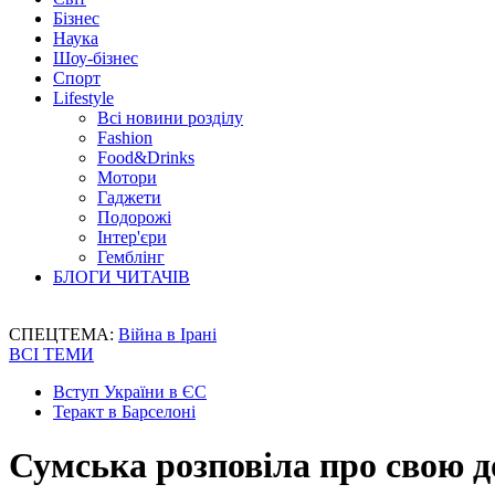
Бізнес
Наука
Шоу-бізнес
Спорт
Lifestyle
Всі новини розділу
Fashion
Food&Drinks
Мотори
Гаджети
Подорожі
Інтер'єри
Гемблінг
БЛОГИ ЧИТАЧІВ
СПЕЦТЕМА:
Війна в Ірані
ВСІ ТЕМИ
Вступ України в ЄС
Теракт в Барселоні
Сумська розповіла про свою до