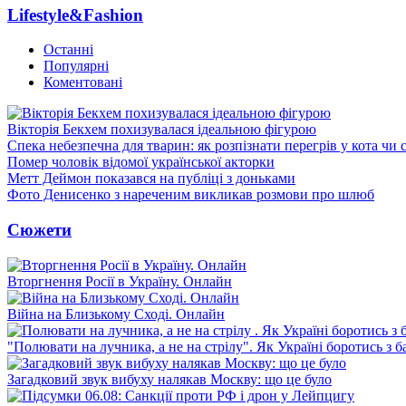
Lifestyle&Fashion
Останні
Популярні
Коментовані
Вікторія Бекхем похизувалася ідеальною фігурою
Спека небезпечна для тварин: як розпізнати перегрів у кота чи 
Помер чоловік відомої української акторки
Метт Деймон показався на публіці з доньками
Фото Денисенко з нареченим викликав розмови про шлюб
Сюжети
Вторгнення Росії в Україну. Онлайн
Війна на Близькому Сході. Онлайн
"Полювати на лучника, а не на стрілу". Як Україні боротись з 
Загадковий звук вибуху налякав Москву: що це було