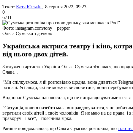
Текст:
Катя Юськів
, 8 серпня 2022, 09:23
0
6711
Фото: instagram.com/tony__pepper
Ольга Сумська з дочкою
Українська актриса театру і кіно, котр
від нього двох дітей.
Заслужена артистка України Ольга Сумська зізналася, що щодня
Слава+.
"Ми спілкуємося, я їй розповідаю щодня, вона дивиться Telegram-
розпачі. Усі люди, які не можуть висловитись, вони перебувають
Водночас Сумська наголосила, що не виправдовуватиметься за 
"Ситуація, коли я начебто мала виправдовуватися, я не робити
втратили своїх дітей і своїх чоловіків. Я не маю на це права, і
праворуч - і все", - пояснила зірка.
Раніше повідомлялося, що Ольга Сумська розповіла, що
тіло те