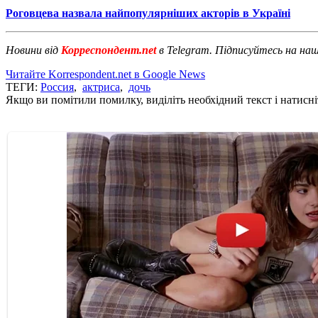
Роговцева назвала найпопулярніших акторів в Україні
Новини від
Корреспондент.net
в Telegram. Підписуйтесь на на
Читайте Korrespondent.net в Google News
ТЕГИ:
Россия
,
актриса
,
дочь
Якщо ви помітили помилку, виділіть необхідний текст і натисніт