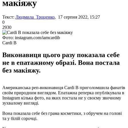
макіяжу
Текст:
Людмила Троценко
, 17 серпня 2022, 15:27
0
2930
Фото: instagram.com/iamcardib
Cardi B
Виконавиця цього разу показала себе
не в епатажному образі. Вона постала
без макіяжу.
Американська реп-виконавиця Cardi B приголомшила фанатів
своїм природним виглядом. Епатажна реперка опублікувала в
Instagram кілька фото, на яких постала не у своєму звичному
зухвалому вигляді.
Вона показала себе без грама косметики, з обручем на голові
та у білій сорочці.