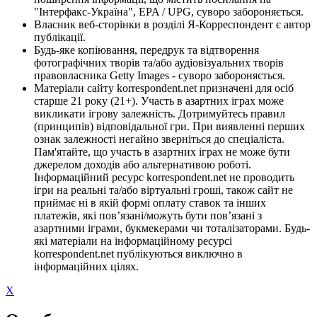
"Інтерфакс-Україна", EPA / UPG, суворо забороняється.
Власник веб-сторінки в розділі Я-Корреспондент є автор
публікації.
Будь-яке копіювання, передрук та відтворення
фотографічних творів та/або аудіовізуальних творів
правовласника Getty Images - суворо забороняється.
Матеріали сайту korrespondent.net призначені для осіб
старше 21 року (21+). Участь в азартних іграх може
викликати ігрову залежність. Дотримуйтесь правил
(принципів) відповідальної гри. При виявленні перших
ознак залежності негайно зверніться до спеціаліста.
Пам'ятайте, що участь в азартних іграх не може бути
джерелом доходів або альтернативою роботі.
Інформаційний ресурс korrespondent.net не проводить
ігри на реальні та/або віртуальні гроші, також сайт не
приймає ні в якій формі оплату ставок та інших
платежів, які пов’язані/можуть бути пов’язані з
азартними іграми, букмекерами чи тоталізаторами. Будь-
які матеріали на інформаційному ресурсі
korrespondent.net публікуються виключно в
інформаційних цілях.
X