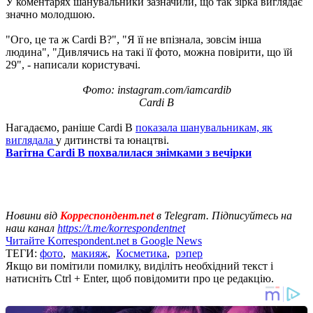
У коментарях шанувальники зазначили, що так зірка виглядає
значно молодшою.
"Ого, це та ж Cardi B?", "Я її не впізнала, зовсім інша
людина", "Дивлячись на такі її фото, можна повірити, що їй
29", - написали користувачі.
Фото: instagram.com/iamcardib
Cardi B
Нагадаємо, раніше Cardi B
показала шанувальникам, як
виглядала
у дитинстві та юнацтві.
Вагітна Cardi B похвалилася знімками з вечірки
Новини від
Корреспондент.net
в Telegram. Підписуйтесь на
наш канал
https://t.me/korrespondentnet
Читайте Korrespondent.net в Google News
ТЕГИ:
фото
,
макияж
,
Косметика
,
рэпер
Якщо ви помітили помилку, виділіть необхідний текст і
натисніть Ctrl + Enter, щоб повідомити про це редакцію.