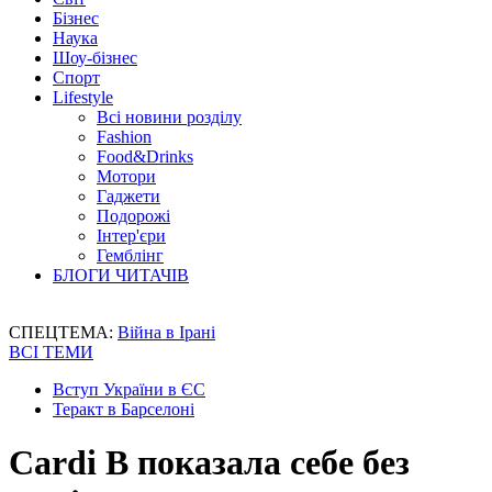
Бізнес
Наука
Шоу-бізнес
Спорт
Lifestyle
Всі новини розділу
Fashion
Food&Drinks
Мотори
Гаджети
Подорожі
Інтер'єри
Гемблінг
БЛОГИ ЧИТАЧІВ
СПЕЦТЕМА:
Війна в Ірані
ВСІ ТЕМИ
Вступ України в ЄС
Теракт в Барселоні
Cardi B показала себе без