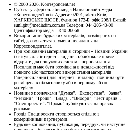
© 2000-2026, Korrespondent.net
Суб'єкт у сфері онлайн-медіа Назва онлайн-медіа –
«КореспонденТ.net» Адреса: 02091, місто Київ,
ХАРКІВСЬКЕ ШОСЕ, будинок 172-Б, офіс 208/1 E-mail:
sunlight@mediadim.com.ua
Телефон: 044-205-43-00
Ідентифікатор медіа – R40-06068
Використання будь-яких матеріалів, розміщених на
сайті, дозволяється за умови посилання на
Корреспондент.net.
При копіюванні матеріалів зі сторінки « Новини України
і світу» , для інтернет - видань - обов'язкове пряме
відкрите для пошукових систем гіперпосилання .
Посилання має бути розміщена в незалежності від
повного або часткового використання матеріалів.
Гіперпосилання ( для інтернет - видань) - повинна бути
розміщена в підзаголовку або в першому абзаці
матеріалу.
Новини з позначками "Думка", "Експертиза", "Заява",
"Регіони", "Гроші", "Влада", "Вибори", "Тест-драйв",
"Спецпроекти", "Промо" публікуються на правах
реклами.
Розділ Спецпроекти створюється спільно з
комерційними партнерами.
Будь яке копіювання, публікація, передрук, чи наступне
поширення інформації, що містить посилання на