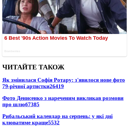
ЧИТАЙТЕ ТАКОЖ
Як змінилася Софія Ротару: з'явилося нове фото
79-річної артистки
26419
Фото Денисенко з нареченим викликав розмови
про шлюб
7385
Рибальський календар на серпень: у які дні
клюватиме краще
5532