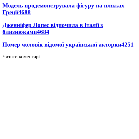
Модель продемонструвала фігуру на пляжах
Греції
4688
Дженніфер Лопес відпочила в Італії з
близнюками
4684
Помер чоловік відомої української акторки
4251
Читати коментарі