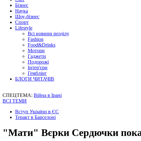
Бізнес
Наука
Шоу-бізнес
Спорт
Lifestyle
Всі новини розділу
Fashion
Food&Drinks
Мотори
Гаджети
Подорожі
Інтер'єри
Гемблінг
БЛОГИ ЧИТАЧІВ
СПЕЦТЕМА:
Війна в Ірані
ВСІ ТЕМИ
Вступ України в ЄС
Теракт в Барселоні
"Мати" Вєрки Сердючки показа