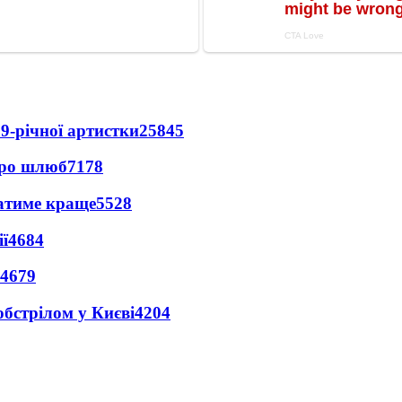
9-річної артистки
25845
про шлюб
7178
ватиме краще
5528
ї
4684
4679
обстрілом у Києві
4204