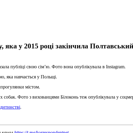
, яка у 2015 році закінчила Полтавський
ала публіці свою сім’ю. Фото вона опублікувала в Instagram.
ю, яка навчається у Польщі.
с прогулянки містом.
 собак. Фото з вихованцями Білоконь теж опублікувала у соцме
 дитинстві
.
ш канал
https://t.me/korrespondentnet