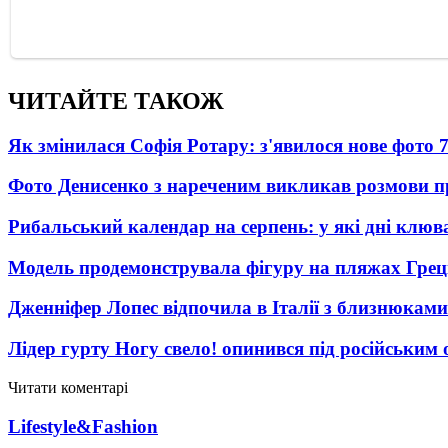
ЧИТАЙТЕ ТАКОЖ
Як змінилася Софія Ротару: з'явилося нове фото 7
Фото Денисенко з нареченим викликав розмови 
Рибальський календар на серпень: у які дні клю
Модель продемонструвала фігуру на пляжах Греці
Дженніфер Лопес відпочила в Італії з близнюками
Лідер гурту Ногу свело! опинився під російським 
Читати коментарі
Lifestyle&Fashion