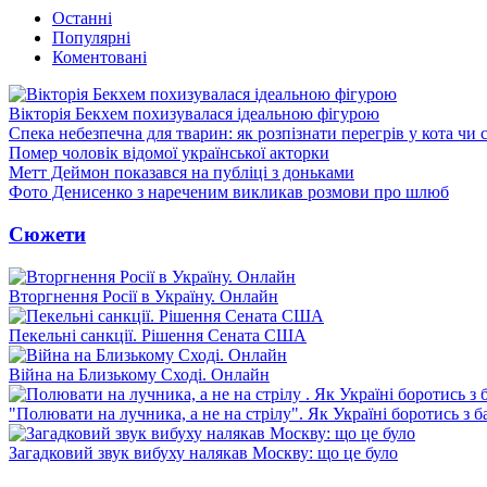
Останні
Популярні
Коментовані
Вікторія Бекхем похизувалася ідеальною фігурою
Спека небезпечна для тварин: як розпізнати перегрів у кота чи 
Помер чоловік відомої української акторки
Метт Деймон показався на публіці з доньками
Фото Денисенко з нареченим викликав розмови про шлюб
Сюжети
Вторгнення Росії в Україну. Онлайн
Пекельні санкції. Рішення Сената США
Війна на Близькому Сході. Онлайн
"Полювати на лучника, а не на стрілу". Як Україні боротись з 
Загадковий звук вибуху налякав Москву: що це було