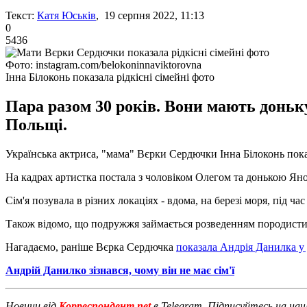
Текст:
Катя Юськів
, 19 серпня 2022, 11:13
0
5436
Фото: instagram.com/belokoninnaviktorovnа
Інна Білоконь показала рідкісні сімейні фото
Пара разом 30 років. Вони мають доньку
Польщі.
Українська актриса, "мама" Вєрки Сердючки Інна Білоконь показ
На кадрах артистка постала з чоловіком Олегом та донькою Яно
Сім'я позувала в різних локаціях - вдома, на березі моря, під ча
Також відомо, що подружжя займається розведенням породистих
Нагадаємо, раніше Вєрка Сердючка
показала Андрія Данилка у
Андрій Данилко зізнався, чому він не має сім'ї
Новини від
Корреспондент.net
в Telegram. Підписуйтесь на на