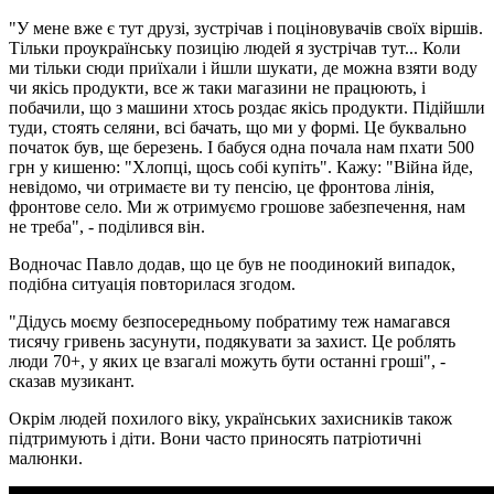
"У мене вже є тут друзі, зустрічав і поціновувачів своїх віршів.
Тільки проукраїнську позицію людей я зустрічав тут... Коли
ми тільки сюди приїхали і йшли шукати, де можна взяти воду
чи якісь продукти, все ж таки магазини не працюють, і
побачили, що з машини хтось роздає якісь продукти. Підійшли
туди, стоять селяни, всі бачать, що ми у формі. Це буквально
початок був, ще березень. І бабуся одна почала нам пхати 500
грн у кишеню: "Хлопці, щось собі купіть". Кажу: "Війна йде,
невідомо, чи отримаєте ви ту пенсію, це фронтова лінія,
фронтове село. Ми ж отримуємо грошове забезпечення, нам
не треба", - поділився він.
Водночас Павло додав, що це був не поодинокий випадок,
подібна ситуація повторилася згодом.
"Дідусь моєму безпосередньому побратиму теж намагався
тисячу гривень засунути, подякувати за захист. Це роблять
люди 70+, у яких це взагалі можуть бути останні гроші", -
сказав музикант.
Окрім людей похилого віку, українських захисників також
підтримують і діти. Вони часто приносять патріотичні
малюнки.