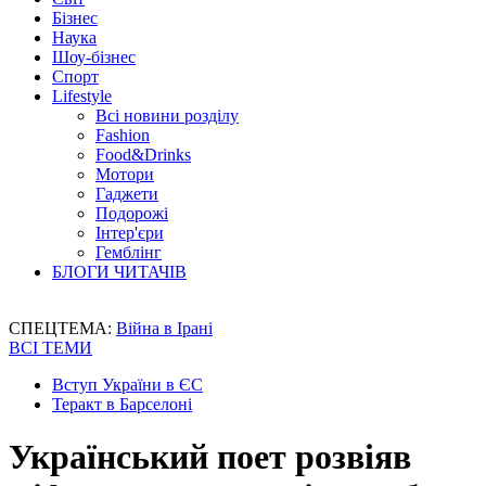
Бізнес
Наука
Шоу-бізнес
Спорт
Lifestyle
Всі новини розділу
Fashion
Food&Drinks
Мотори
Гаджети
Подорожі
Інтер'єри
Гемблінг
БЛОГИ ЧИТАЧІВ
СПЕЦТЕМА:
Війна в Ірані
ВСІ ТЕМИ
Вступ України в ЄС
Теракт в Барселоні
Український поет розвіяв