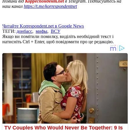
Новини від
Корреспондент.net
в Telegram. Підписуйтесь на
наш канал
https://t.me/korrespondentnet
Читайте Korrespondent.net в Google News
ТЕГИ:
донбасс
,
мифы
,
ВСУ
Якщо ви помітили помилку, виділіть необхідний текст і
натисніть Ctrl + Enter, щоб повідомити про це редакцію.