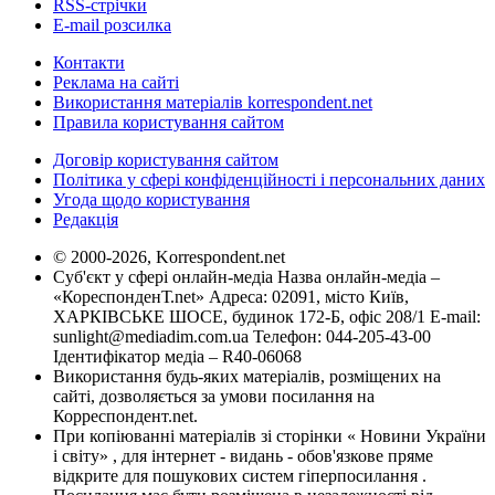
RSS-стрічки
E-mail розсилка
Контакти
Реклама на сайті
Використання матеріалів korrespondent.net
Правила користування сайтом
Договір користування сайтом
Політика у сфері конфіденційності і персональних даних
Угода щодо користування
Редакція
© 2000-2026, Korrespondent.net
Суб'єкт у сфері онлайн-медіа Назва онлайн-медіа –
«КореспонденТ.net» Адреса: 02091, місто Київ,
ХАРКІВСЬКЕ ШОСЕ, будинок 172-Б, офіс 208/1 E-mail:
sunlight@mediadim.com.ua
Телефон: 044-205-43-00
Ідентифікатор медіа – R40-06068
Використання будь-яких матеріалів, розміщених на
сайті, дозволяється за умови посилання на
Корреспондент.net.
При копіюванні матеріалів зі сторінки « Новини України
і світу» , для інтернет - видань - обов'язкове пряме
відкрите для пошукових систем гіперпосилання .