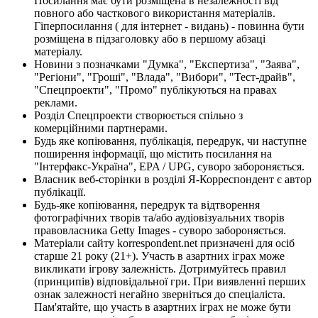
Посилання має бути розміщена в незалежності від
повного або часткового використання матеріалів.
Гіперпосилання ( для інтернет - видань) - повинна бути
розміщена в підзаголовку або в першому абзаці
матеріалу.
Новини з позначками "Думка", "Експертиза", "Заява",
"Регіони", "Гроші", "Влада", "Вибори", "Тест-драйв",
"Спецпроекти", "Промо" публікуються на правах
реклами.
Розділ Спецпроекти створюється спільно з
комерційними партнерами.
Будь яке копіювання, публікація, передрук, чи наступне
поширення інформації, що містить посилання на
"Інтерфакс-Україна", EPA / UPG, суворо забороняється.
Власник веб-сторінки в розділі Я-Корреспондент є автор
публікації.
Будь-яке копіювання, передрук та відтворення
фотографічних творів та/або аудіовізуальних творів
правовласника Getty Images - суворо забороняється.
Матеріали сайту korrespondent.net призначені для осіб
старше 21 року (21+). Участь в азартних іграх може
викликати ігрову залежність. Дотримуйтесь правил
(принципів) відповідальної гри. При виявленні перших
ознак залежності негайно зверніться до спеціаліста.
Пам'ятайте, що участь в азартних іграх не може бути