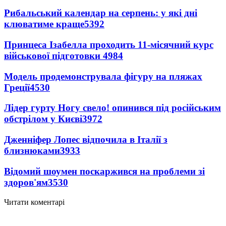
Рибальський календар на серпень: у які дні
клюватиме краще
5392
Принцеса Ізабелла проходить 11-місячний курс
військової підготовки
4984
Модель продемонструвала фігуру на пляжах
Греції
4530
Лідер гурту Ногу свело! опинився під російським
обстрілом у Києві
3972
Дженніфер Лопес відпочила в Італії з
близнюками
3933
Відомий шоумен поскаржився на проблеми зі
здоров'ям
3530
Читати коментарі