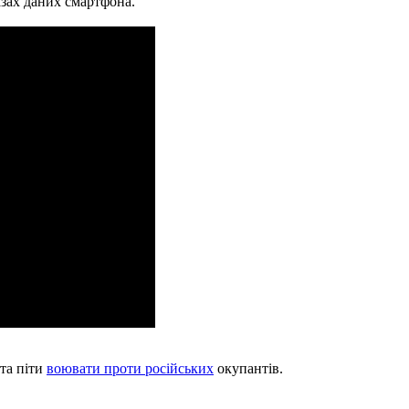
азах даних смартфона.
та піти
воювати проти російських
окупантів.