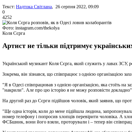
Текст:
Надтока Світлана
, 26 серпня 2022, 09:09
0
4252
Фото: instagram.com/thekolya
Коля Сєрга
Артист не тільки підтримує українських
Український музикант Коля Сєрга, який служить у лавах ЗСУ, ро
Зокрема, він зізнався, що співпрацює з однією організацією зах
"Я в Одесі співпрацював з однією організацією, яка стоїть на з
"накрили". Але про цю історію я не можу розповісти докладно", 
На другий раз до Сєрги підійшов чоловік, який заявив, що прот
"Ще одна історія, коли до мене підійшла людина, запропонувала
номер телефону і попросив хлопців перевірити чоловіка. А хлопц
ФСБшник, вони його взяли, проторували і – тепер він співпрацю