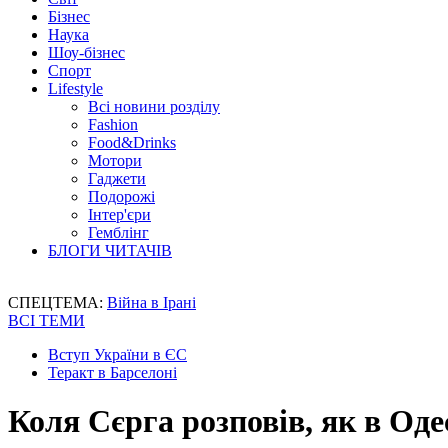
Бізнес
Наука
Шоу-бізнес
Спорт
Lifestyle
Всі новини розділу
Fashion
Food&Drinks
Мотори
Гаджети
Подорожі
Інтер'єри
Гемблінг
БЛОГИ ЧИТАЧІВ
СПЕЦТЕМА:
Війна в Ірані
ВСІ ТЕМИ
Вступ України в ЄС
Теракт в Барселоні
Коля Сєрга розповів, як в Оде