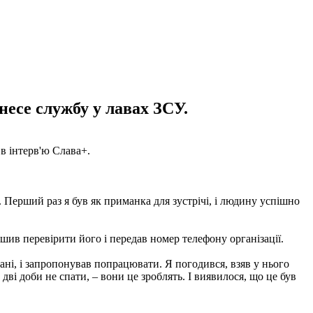
несе службу у лавах ЗСУ.
 в інтерв'ю Слава+.
в. Перший раз я був як приманка для зустрічі, і людину успішно
шив перевірити його і передав номер телефону організації.
гані, і запропонував попрацювати. Я погодився, взяв у нього
ві доби не спати, – вони це зроблять. І виявилося, що це був