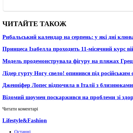
ЧИТАЙТЕ ТАКОЖ
Рибальський календар на серпень: у які дні клю
Принцеса Ізабелла проходить 11-місячний курс ві
Модель продемонструвала фігуру на пляжах Греці
Лідер гурту Ногу свело! опинився під російським 
Дженніфер Лопес відпочила в Італії з близнюками
Відомий шоумен поскаржився на проблеми зі здо
Читати коментарі
Lifestyle&Fashion
Останні