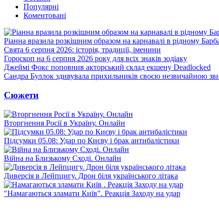
Популярні
Коментовані
Ріанна вразила розкішним образом на карнавалі в рідному Барб
Свята 6 серпня 2026: історія, традиції, іменини
Гороскоп на 6 серпня 2026 року для всіх знаків зодіаку
Джеймі Фокс поповнив акторський склад екшену Deadlocked
Сандра Буллок здивувала прихильників своєю незвичайною зв
Сюжети
Вторгнення Росії в Україну. Онлайн
Підсумки 05.08: Удар по Києву і брак антибалістики
Війна на Близькому Сході. Онлайн
Диверсія в Лейпцигу. Дрон біля українського літака
"Намагаються зламати Київ". Реакція Заходу на удар