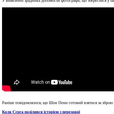
У виявленні зрадника допомогли фотографії, що збереглися у б
Раніше повідомлялося, що Шон Пенн готовий взятися за зброю 
Коля Сєрга поділився історією з передової