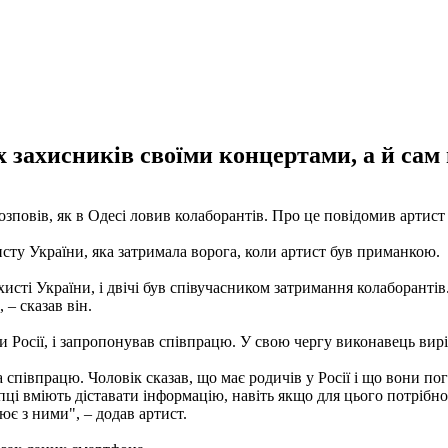
 захисників своїми концертами, а й сам 
зповів, як в Одесі ловив колаборантів. Про це повідомив артист
исту України, яка затримала ворога, коли артист був приманкою.
ахисті України, і двічі був співучасником затримання колаборанті
– сказав він.
и Росії, і запропонував співпрацю. У свою чергу виконавець вирі
 співпрацю. Чоловік сказав, що має родичів у Росії і що вони по
і вміють діставати інформацію, навіть якщо для цього потрібно д
є з ними", – додав артист.