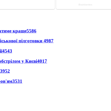
ватиме краще
5586
йськової підготовки
4987
ї
4543
обстрілом у Києві
4017
3952
ров'ям
3531