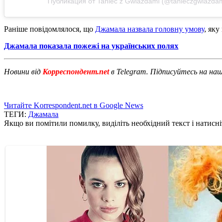
Публикация от Taniec z Gwiazdami (@tanieczgwiazdam
Раніше повідомлялося, що
Джамала назвала головну умову
, яку
Джамала показала пожежі на українських полях
Новини від
Корреспондент.net
в Telegram. Підписуйтесь на на
Читайте Korrespondent.net в Google News
ТЕГИ:
Джамала
Якщо ви помітили помилку, виділіть необхідний текст і натисніт