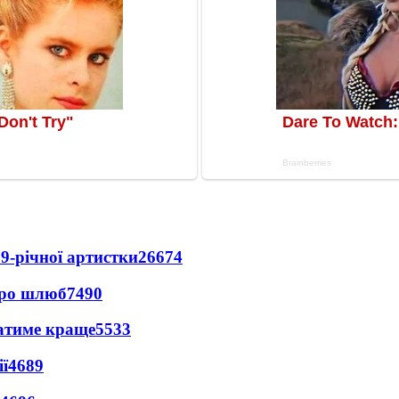
9-річної артистки
26674
про шлюб
7490
ватиме краще
5533
ї
4689