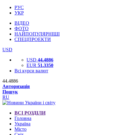
РУС
УКР
ВІДЕО
ФОТО
НАЙПОПУЛЯРНІШІ
СПЕЦПРОЕКТИ
USD
USD
44.4886
EUR
51.3350
Всі курси валют
44.4886
Авторизація
Пошук
RU
ВСІ РОЗДІЛИ
Головна
Україна
Місто
Світ