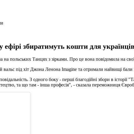
 ефірі збиратимуть кошти для українців,
 на польських Танцях з зірками. Про це вона повідомила на своїй
вальс під хіт Джона Ленона Imagine та отримали найвищі бали ві
дальність. З одного боку - перші благодійні збори в історії "Та
стецтво, та що там - інша професія", - сказала переможниця Євр