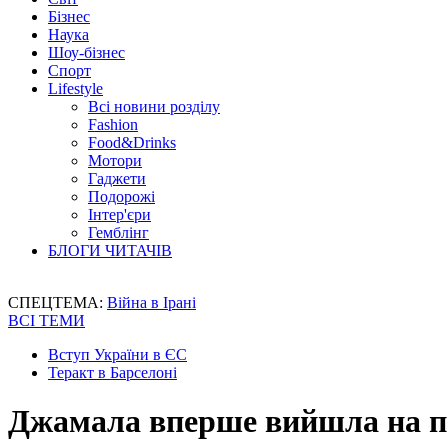
Бізнес
Наука
Шоу-бізнес
Спорт
Lifestyle
Всі новини розділу
Fashion
Food&Drinks
Мотори
Гаджети
Подорожі
Інтер'єри
Гемблінг
БЛОГИ ЧИТАЧІВ
СПЕЦТЕМА:
Війна в Ірані
ВСІ ТЕМИ
Вступ України в ЄС
Теракт в Барселоні
Джамала вперше вийшла на па