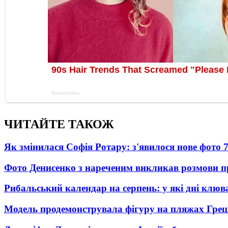
ЧИТАЙТЕ ТАКОЖ
Як змінилася Софія Ротару: з'явилося нове фото 7
Фото Денисенко з нареченим викликав розмови 
Рибальський календар на серпень: у які дні клю
Модель продемонструвала фігуру на пляжах Греці