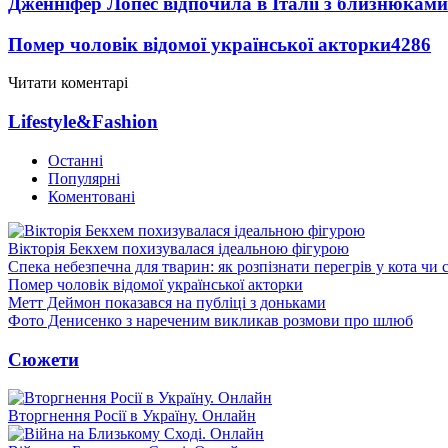
Дженніфер Лопес відпочила в Італії з близнюками
Помер чоловік відомої української акторки
4286
Читати коментарі
Lifestyle&Fashion
Останні
Популярні
Коментовані
Вікторія Бекхем похизувалася ідеальною фігурою
Спека небезпечна для тварин: як розпізнати перегрів у кота чи 
Помер чоловік відомої української акторки
Метт Деймон показався на публіці з доньками
Фото Денисенко з нареченим викликав розмови про шлюб
Сюжети
Вторгнення Росії в Україну. Онлайн