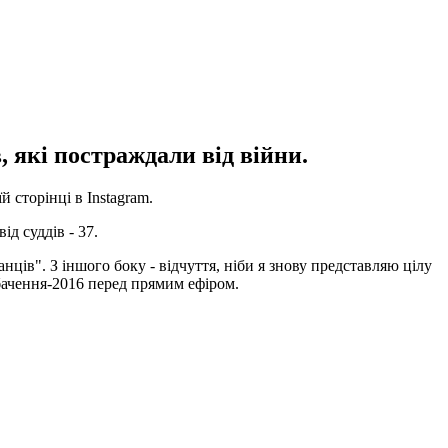
 які постраждали від війни.
 сторінці в Instagram.
д суддів - 37.
нців". З іншого боку - відчуття, ніби я знову представляю цілу
обачення-2016 перед прямим ефіром.