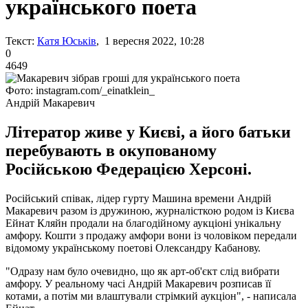
українського поета
Текст:
Катя Юськів
, 1 вересня 2022, 10:28
0
4649
Фото: instagram.com/_einatklein_
Андрій Макаревич
Літератор живе у Києві, а його батьки
перебувають в окупованому
Російською Федерацією Херсоні.
Російський співак, лідер гурту Машина времени Андрій
Макаревич разом із дружиною, журналісткою родом із Києва
Ейнат Кляйн продали на благодійному аукціоні унікальну
амфору. Кошти з продажу амфори вони із чоловіком передали
відомому українському поетові Олександру Кабанову.
"Одразу нам було очевидно, що як арт-об'єкт слід вибрати
амфору. У реальному часі Андрій Макаревич розписав її
котами, а потім ми влаштували стрімкий аукціон", - написала