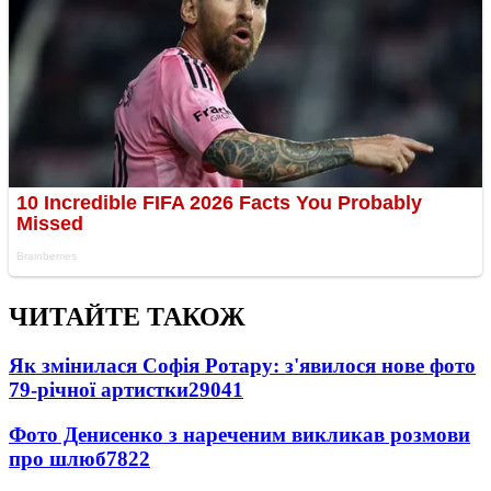
ЧИТАЙТЕ ТАКОЖ
Як змінилася Софія Ротару: з'явилося нове фото
79-річної артистки
29041
Фото Денисенко з нареченим викликав розмови
про шлюб
7822