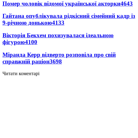
Помер чоловік відомої української акторки
4643
Гайтана опублікувала рідкісний сімейний кадр із
9-річною донькою
4133
Вікторія Бекхем похизувалася ідеальною
фігурою
4100
Міранда Керр відверто розповіла про свій
справжній раціон
3698
Читати коментарі