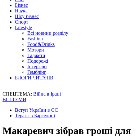
Бізнес
Наука
Шоу-бізнес
Спорт
Lifestyle
Всі новини розділу
Fashion
Food&Drinks
Мотори
Гаджети
Подорожі
Інтер'єри
Гемблінг
БЛОГИ ЧИТАЧІВ
СПЕЦТЕМА:
Війна в Ірані
ВСІ ТЕМИ
Вступ України в ЄС
Теракт в Барселоні
Макаревич зібрав гроші для