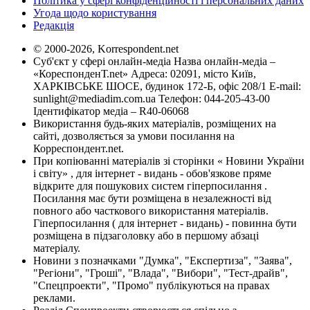
Політика у сфері конфіденційності і персональних даних
Угода щодо користування
Редакція
© 2000-2026, Korrespondent.net
Суб'єкт у сфері онлайн-медіа Назва онлайн-медіа –
«КореспонденТ.net» Адреса: 02091, місто Київ,
ХАРКІВСЬКЕ ШОСЕ, будинок 172-Б, офіс 208/1 E-mail:
sunlight@mediadim.com.ua
Телефон: 044-205-43-00
Ідентифікатор медіа – R40-06068
Використання будь-яких матеріалів, розміщених на
сайті, дозволяється за умови посилання на
Корреспондент.net.
При копіюванні матеріалів зі сторінки « Новини України
і світу» , для інтернет - видань - обов'язкове пряме
відкрите для пошукових систем гіперпосилання .
Посилання має бути розміщена в незалежності від
повного або часткового використання матеріалів.
Гіперпосилання ( для інтернет - видань) - повинна бути
розміщена в підзаголовку або в першому абзаці
матеріалу.
Новини з позначками "Думка", "Експертиза", "Заява",
"Регіони", "Гроші", "Влада", "Вибори", "Тест-драйв",
"Спецпроекти", "Промо" публікуються на правах
реклами.