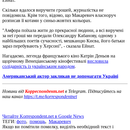
Ейнат.
Скільки вдалося виручити грошей, журналістка не
повідомила. Крім того, відомо, що Макаревич власноруч
розписав її котами у синьо-жовтих кольорах.
"Амфора поїхала жити до прекрасної людини, а всі виручені
за неї гроші ми передали Олександру Кабанову, одному з
найбільших поетів сучасності, мешканцю Києва, його батьки
зараз перебувають у Херсоні", - сказала Ейнат.
Нагадаємо, легенда французького кіно Катрін Деньов на
щорічному Венеціанському кінофестивалі
висловила
солідарність із українським народом
.
Американський актор закликав не допомагати Україні
Новини від
Корреспондент.net
в Telegram. Підписуйтесь на
наш канал
https://t.me/korrespondentnet
Читайте Korrespondent.net в Google News
ТЕГИ:
фото
,
помощь
,
Макаревич
Якщо ви помітили помилку, виділіть необхідний текст і