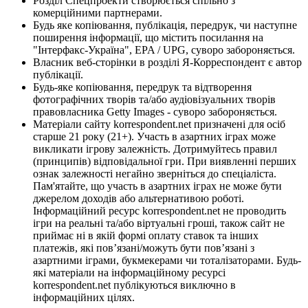
Розділ Спецпроекти створюється спільно з
комерційними партнерами.
Будь яке копіювання, публікація, передрук, чи наступне
поширення інформації, що містить посилання на
"Інтерфакс-Україна", EPA / UPG, суворо забороняється.
Власник веб-сторінки в розділі Я-Корреспондент є автор
публікації.
Будь-яке копіювання, передрук та відтворення
фотографічних творів та/або аудіовізуальних творів
правовласника Getty Images - суворо забороняється.
Матеріали сайту korrespondent.net призначені для осіб
старше 21 року (21+). Участь в азартних іграх може
викликати ігрову залежність. Дотримуйтесь правил
(принципів) відповідальної гри. При виявленні перших
ознак залежності негайно зверніться до спеціаліста.
Пам'ятайте, що участь в азартних іграх не може бути
джерелом доходів або альтернативою роботі.
Інформаційний ресурс korrespondent.net не проводить
ігри на реальні та/або віртуальні гроші, також сайт не
приймає ні в якій формі оплату ставок та інших
платежів, які пов’язані/можуть бути пов’язані з
азартними іграми, букмекерами чи тоталізаторами. Будь-
які матеріали на інформаційному ресурсі
korrespondent.net публікуються виключно в
інформаційних цілях.