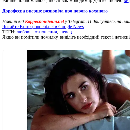
Раніше повідомлялося, що співак Володимир Дантес піснею
ви
Дорофєєва вперше розповіла про нового коханого
Новини від
Корреспондент.net
у Telegram. Підписуйтесь на на
Читайте Korrespondent.net в Google News
ТЕГИ:
любовь
,
отношения
,
певец
Якщо ви помітили помилку, виділіть необхідний текст і натисніт