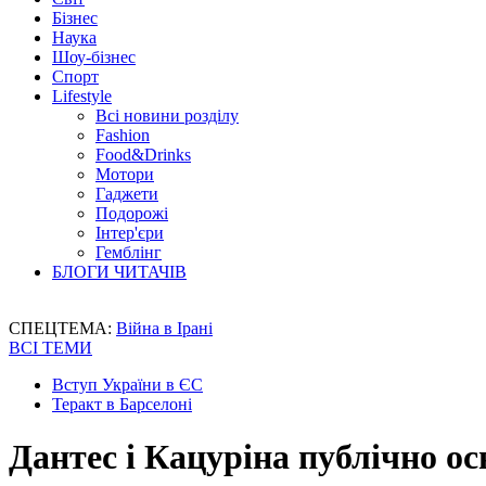
Бізнес
Наука
Шоу-бізнес
Спорт
Lifestyle
Всі новини розділу
Fashion
Food&Drinks
Мотори
Гаджети
Подорожі
Інтер'єри
Гемблінг
БЛОГИ ЧИТАЧІВ
СПЕЦТЕМА:
Війна в Ірані
ВСІ ТЕМИ
Вступ України в ЄС
Теракт в Барселоні
Дантес і Кацуріна публічно о