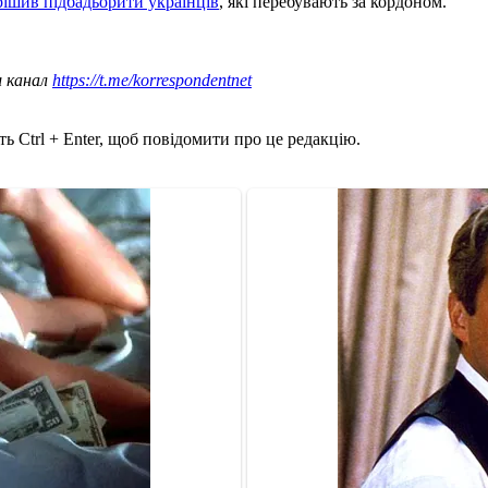
рішив підбадьорити українців
, які перебувають за кордоном.
ш канал
https://t.me/korrespondentnet
ь Ctrl + Enter, щоб повідомити про це редакцію.