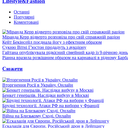
Lifestyle&Fashion
Останні
Популярні
Коментовані
Міранда Керр відверто розповіла про свій справжній раціон
Кейт Бекінсейл поєднала йогу з ефектним образом
Сукню Вітні Г'юстон продадуть з аукціону
Гайтана опублікувала рідкісний сімейний кадр із 9-річною дон
Ріанна вразила розкішним образом на карнавалі в рідному Барб
Сюжети
Вторгнення Росії в Україну. Онлайн
Бенкет генералів. Наслідки вибуху в Москві
Брудні технології. Атаки РФ на вибори у Франції
Війна на Близькому Сході. Онлайн
Ескалація для Європи. Російський дрон в Лейпцигу