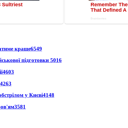
ватиме краще
6549
йськової підготовки
5016
ї
4603
4263
обстрілом у Києві
4148
ров'ям
3581