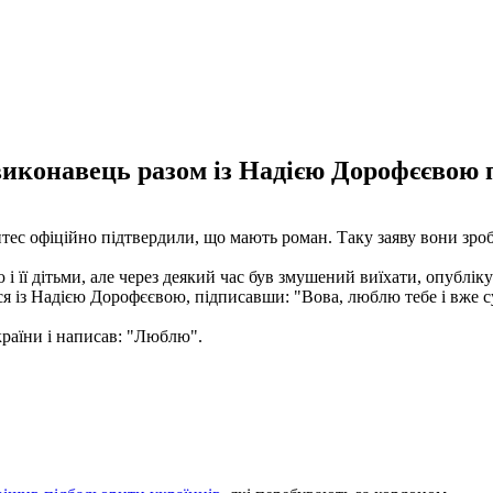
иконавець разом із Надією Дорофєєвою 
ес офіційно підтвердили, що мають роман. Таку заяву вони зроби
 і її дітьми, але через деякий час був змушений виїхати, опублік
ться із Надією Дорофєєвою, підписавши: "Вова, люблю тебе і вже 
країни і написав: "Люблю".