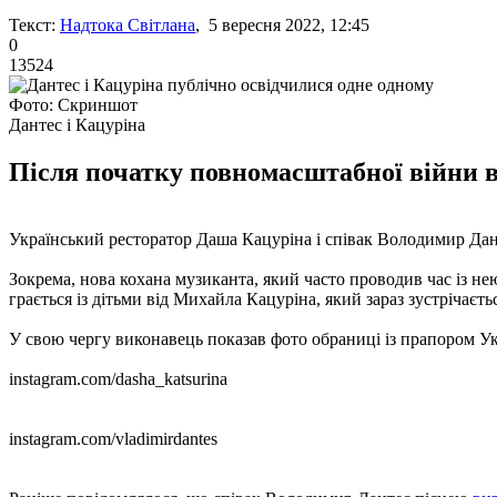
Текст:
Надтока Світлана
, 5 вересня 2022, 12:45
0
13524
Фото: Скриншот
Дантес і Кацуріна
Після початку повномасштабної війни в
Український ресторатор Даша Кацуріна і співак Володимир Дант
Зокрема, нова кохана музиканта, який часто проводив час із нею
грається із дітьми від Михайла Кацуріна, який зараз зустрічає
У свою чергу виконавець показав фото обраниці із прапором У
instagram.com/dasha_katsurina
instagram.com/vladimirdantes