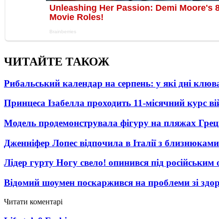
ЧИТАЙТЕ ТАКОЖ
Рибальський календар на серпень: у які дні клю
Принцеса Ізабелла проходить 11-місячний курс ві
Модель продемонструвала фігуру на пляжах Греці
Дженніфер Лопес відпочила в Італії з близнюками
Лідер гурту Ногу свело! опинився під російським 
Відомий шоумен поскаржився на проблеми зі здо
Читати коментарі