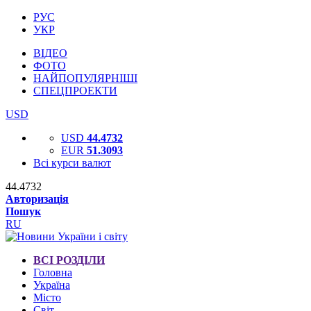
РУС
УКР
ВІДЕО
ФОТО
НАЙПОПУЛЯРНІШІ
СПЕЦПРОЕКТИ
USD
USD
44.4732
EUR
51.3093
Всі курси валют
44.4732
Авторизація
Пошук
RU
ВСІ РОЗДІЛИ
Головна
Україна
Місто
Світ