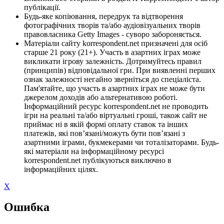
публікації.
Будь-яке копіювання, передрук та відтворення
фотографічних творів та/або аудіовізуальних творів
правовласника Getty Images - суворо забороняється.
Матеріали сайту korrespondent.net призначені для осіб
старше 21 року (21+). Участь в азартних іграх може
викликати ігрову залежність. Дотримуйтесь правил
(принципів) відповідальної гри. При виявленні перших
ознак залежності негайно зверніться до спеціаліста.
Пам'ятайте, що участь в азартних іграх не може бути
джерелом доходів або альтернативою роботі.
Інформаційний ресурс korrespondent.net не проводить
ігри на реальні та/або віртуальні гроші, також сайт не
приймає ні в якій формі оплату ставок та інших
платежів, які пов’язані/можуть бути пов’язані з
азартними іграми, букмекерами чи тоталізаторами. Будь-
які матеріали на інформаційному ресурсі
korrespondent.net публікуються виключно в
інформаційних цілях.
X
Ошибка