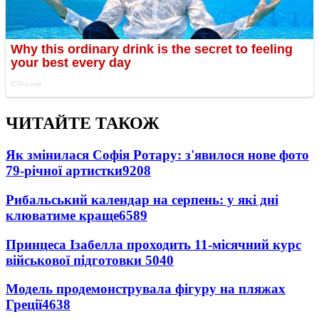
ЧИТАЙТЕ ТАКОЖ
Як змінилася Софія Ротару: з'явилося нове фото
79-річної артистки
9208
Рибальський календар на серпень: у які дні
клюватиме краще
6589
Принцеса Ізабелла проходить 11-місячний курс
військової підготовки
5040
Модель продемонструвала фігуру на пляжах
Греції
4638