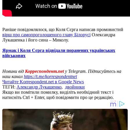
Раніше повідомлялося, що Коля Сєрга написав промовистий
вірш про самопроголошеного главу Білорусі
Олександра
Лукашенка і його сина – Миколу.
Ярмак і Коля Сєрга відвідали поранених українських
військових
Новини від
Корреспондент.net
у Telegram. Підписуйтесь на
наш канал
https://t.me/korrespondentnet
Читайте Korrespondent.net в Google News
ТЕГИ:
Александр Лукашенко
,
двойники
Якщо ви помітили помилку, виділіть необхідний текст і
натисніть Ctrl + Enter, щоб повідомити про це редакцію.