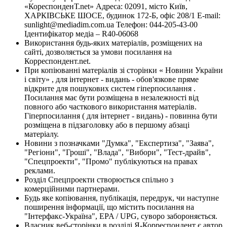
«КореспонденТ.net» Адреса: 02091, місто Київ,
ХАРКІВСЬКЕ ШОСЕ, будинок 172-Б, офіс 208/1 E-mail:
sunlight@mediadim.com.ua
Телефон: 044-205-43-00
Ідентифікатор медіа – R40-06068
Використання будь-яких матеріалів, розміщених на
сайті, дозволяється за умови посилання на
Корреспондент.net.
При копіюванні матеріалів зі сторінки « Новини України
і світу» , для інтернет - видань - обов'язкове пряме
відкрите для пошукових систем гіперпосилання .
Посилання має бути розміщена в незалежності від
повного або часткового використання матеріалів.
Гіперпосилання ( для інтернет - видань) - повинна бути
розміщена в підзаголовку або в першому абзаці
матеріалу.
Новини з позначками "Думка", "Експертиза", "Заява",
"Регіони", "Гроші", "Влада", "Вибори", "Тест-драйв",
"Спецпроекти", "Промо" публікуються на правах
реклами.
Розділ Спецпроекти створюється спільно з
комерційними партнерами.
Будь яке копіювання, публікація, передрук, чи наступне
поширення інформації, що містить посилання на
"Інтерфакс-Україна", EPA / UPG, суворо забороняється.
Власник веб-сторінки в розділі Я-Корреспондент є автор