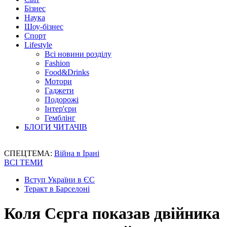
Бізнес
Наука
Шоу-бізнес
Спорт
Lifestyle
Всі новини розділу
Fashion
Food&Drinks
Мотори
Гаджети
Подорожі
Інтер'єри
Гемблінг
БЛОГИ ЧИТАЧІВ
СПЕЦТЕМА:
Війна в Ірані
ВСІ ТЕМИ
Вступ України в ЄС
Теракт в Барселоні
Коля Сєрга показав двійника