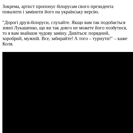
Зокрема, артист пропонує білорусам свого президента
повалити і замінити його на українську версію.
"Дорогі друзі-білоруси, слухайте. Якщо вам так подобається
зовні Лукашенко, що ви так довго не можете його позбутися,
то я вам знайшов чудову заміну. ​​Дивіться: порядний,
хоробрий, мужній. Все, забирайте! А того – турнути!" – каже
Коля.