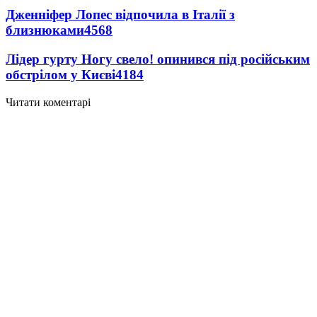
Дженніфер Лопес відпочила в Італії з
близнюками
4568
Лідер гурту Ногу свело! опинився під російським
обстрілом у Києві
4184
Читати коментарі