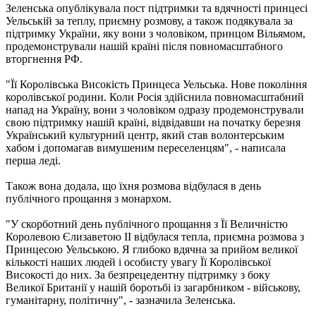
Зеленська опублікувала пост підтримки та вдячності принцесі
Уельській за теплу, приємну розмову, а також подякувала за
підтримку України, яку вони з чоловіком, принцом Вільямом,
продемонстрували нашій країні після повномасштабного
вторгнення РФ.
"Її Королівська Високість Принцеса Уельська. Нове покоління
королівської родини. Коли Росія здійснила повномасштабний
напад на Україну, вони з чоловіком одразу продемонстрували
свою підтримку нашій країні, відвідавши на початку березня
Український культурний центр, який став волонтерським
хабом і допомагав вимушеним переселенцям", - написала
перша леді.
Також вона додала, що їхня розмова відбулася в день
публічного прощання з монархом.
"У скорботний день публічного прощання з Її Величністю
Королевою Єлизаветою II відбулася тепла, приємна розмова з
Принцесою Уельською. Я глибоко вдячна за прийом великої
кількості наших людей і особисту увагу Її Королівської
Високості до них. За безпрецедентну підтримку з боку
Великої Британії у нашій боротьбі із загарбником - військову,
гуманітарну, політичну", - зазначила Зеленська.