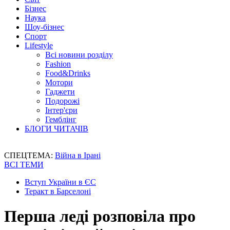
Бізнес
Наука
Шоу-бізнес
Спорт
Lifestyle
Всі новини розділу
Fashion
Food&Drinks
Мотори
Гаджети
Подорожі
Інтер'єри
Гемблінг
БЛОГИ ЧИТАЧІВ
СПЕЦТЕМА:
Війна в Ірані
ВСІ ТЕМИ
Вступ України в ЄС
Теракт в Барселоні
Перша леді розповіла про