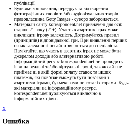
публікації.
Будь-яке копіювання, передрук та відтворення
фотографічних творів та/або аудіовізуальних творів
правовласника Getty Images - суворо забороняється.
Матеріали сайту korrespondent.net призначені для осіб
старше 21 року (21+). Участь в азартних іграх може
викликати ігрову залежність. Дотримуйтесь правил
(принципів) відповідальної гри. При виявленні перших
ознак залежності негайно зверніться до спеціаліста.
Пам'ятайте, що участь в азартних іграх не може бути
джерелом доходів або альтернативою роботі.
Інформаційний ресурс korrespondent.net не проводить
ігри на реальні та/або віртуальні гроші, також сайт не
приймає ні в якій формі оплату ставок та інших
платежів, які пов’язані/можуть бути пов’язані з
азартними іграми, букмекерами чи тоталізаторами. Будь-
які матеріали на інформаційному ресурсі
korrespondent.net публікуються виключно в
інформаційних цілях.
X
Ошибка