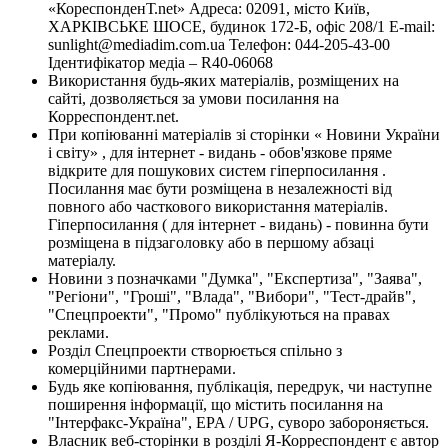
«КореспонденТ.net» Адреса: 02091, місто Київ,
ХАРКІВСЬКЕ ШОСЕ, будинок 172-Б, офіс 208/1 E-mail:
sunlight@mediadim.com.ua
Телефон: 044-205-43-00
Ідентифікатор медіа – R40-06068
Використання будь-яких матеріалів, розміщених на
сайті, дозволяється за умови посилання на
Корреспондент.net.
При копіюванні матеріалів зі сторінки « Новини України
і світу» , для інтернет - видань - обов'язкове пряме
відкрите для пошукових систем гіперпосилання .
Посилання має бути розміщена в незалежності від
повного або часткового використання матеріалів.
Гіперпосилання ( для інтернет - видань) - повинна бути
розміщена в підзаголовку або в першому абзаці
матеріалу.
Новини з позначками "Думка", "Експертиза", "Заява",
"Регіони", "Гроші", "Влада", "Вибори", "Тест-драйв",
"Спецпроекти", "Промо" публікуються на правах
реклами.
Розділ Спецпроекти створюється спільно з
комерційними партнерами.
Будь яке копіювання, публікація, передрук, чи наступне
поширення інформації, що містить посилання на
"Інтерфакс-Україна", EPA / UPG, суворо забороняється.
Власник веб-сторінки в розділі Я-Корреспондент є автор