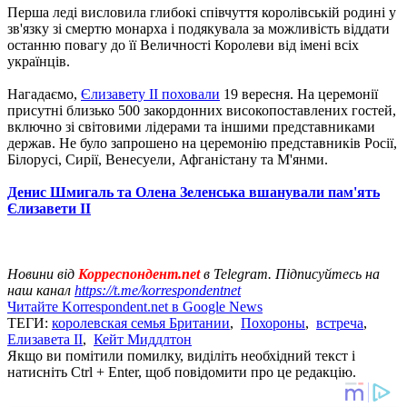
Перша леді висловила глибокі співчуття королівській родині у
зв'язку зі смертю монарха і подякувала за можливість віддати
останню повагу до її Величності Королеви від імені всіх
українців.
Нагадаємо,
Єлизавету ІІ поховали
19 вересня. На церемонії
присутні близько 500 закордонних високопоставлених гостей,
включно зі світовими лідерами та іншими представниками
держав. Не було запрошено на церемонію представників Росії,
Білорусі, Сирії, Венесуели, Афганістану та М'янми.
Денис Шмигаль та Олена Зеленська вшанували пам'ять
Єлизавети ІІ
Новини від
Корреспондент.net
в Telegram. Підписуйтесь на
наш канал
https://t.me/korrespondentnet
Читайте Korrespondent.net в Google News
ТЕГИ:
королевская семья Британии
,
Похороны
,
встреча
,
Елизавета II
,
Кейт Миддлтон
Якщо ви помітили помилку, виділіть необхідний текст і
натисніть Ctrl + Enter, щоб повідомити про це редакцію.