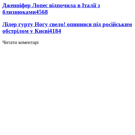
Дженніфер Лопес відпочила в Італії з
близнюками
4568
Лідер гурту Ногу свело! опинився під російським
обстрілом у Києві
4184
Читати коментарі