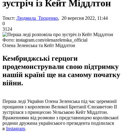
зустріч із Кейт Міддлтон
Текст:
Людмила Троценко
, 20 вересня 2022, 11:44
0
3124
Фото: instagram.com/olenazelenska_official
Олена Зеленська та Кейт Міддлтон
Кембриджські герцоги
продемонстрували свою підтримку
нашій країні ще на самому початку
війни.
Перша леді України Олена Зеленська під час церемонії
прощання з королевою Великої Британії Єлизаветою ІІ
зустрілася з принцесою Уельською Кейт Міддлтон.
Враженнями від розмови з представницею королівської
родини дружина українського президента поділилася
в
Instagram
.