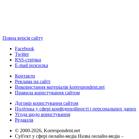
Повна версія сайту
Facebook
Twitter
RSS-стрічки
E-mail розсилка
Контакти
Реклама на сайті
Використання матеріалів korrespondent.net
Правила користування сайтом
Договір користування сайтом
Політика у сфері конфіденційності і персональних даних
Угода щодо користування
Редакція
© 2000-2026, Korrespondent.net
Суб'єкт у сфері онлайн-медіа Назва онлайн-медіа –