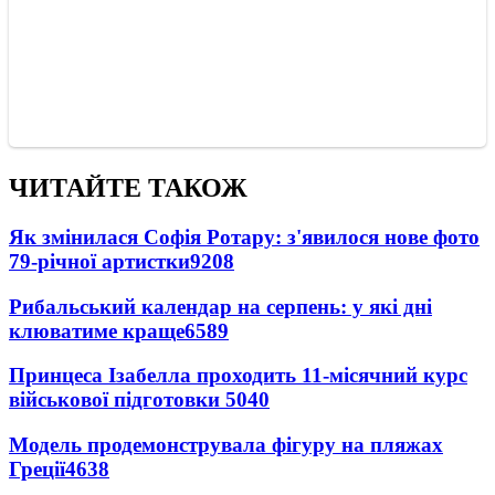
ЧИТАЙТЕ ТАКОЖ
Як змінилася Софія Ротару: з'явилося нове фото
79-річної артистки
9208
Рибальський календар на серпень: у які дні
клюватиме краще
6589
Принцеса Ізабелла проходить 11-місячний курс
військової підготовки
5040
Модель продемонструвала фігуру на пляжах
Греції
4638