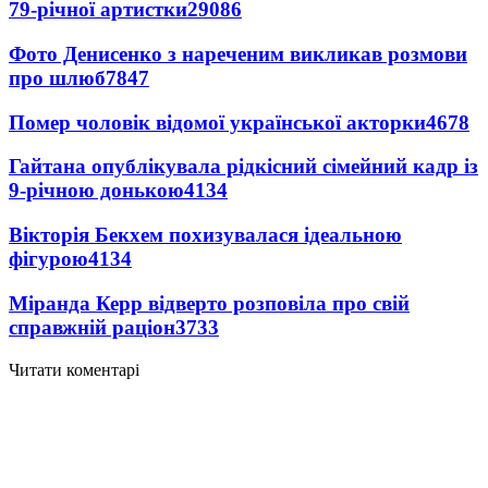
79-річної артистки
29086
Фото Денисенко з нареченим викликав розмови
про шлюб
7847
Помер чоловік відомої української акторки
4678
Гайтана опублікувала рідкісний сімейний кадр із
9-річною донькою
4134
Вікторія Бекхем похизувалася ідеальною
фігурою
4134
Міранда Керр відверто розповіла про свій
справжній раціон
3733
Читати коментарі