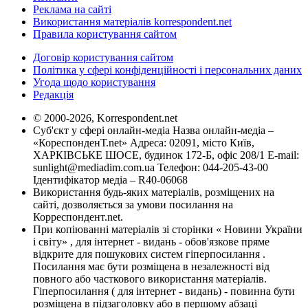
Реклама на сайті
Використання матеріалів korrespondent.net
Правила користування сайтом
Договір користування сайтом
Політика у сфері конфіденційності і персональних даних
Угода щодо користування
Редакція
© 2000-2026, Korrespondent.net
Суб'єкт у сфері онлайн-медіа Назва онлайн-медіа –
«КореспонденТ.net» Адреса: 02091, місто Київ,
ХАРКІВСЬКЕ ШОСЕ, будинок 172-Б, офіс 208/1 E-mail:
sunlight@mediadim.com.ua
Телефон: 044-205-43-00
Ідентифікатор медіа – R40-06068
Використання будь-яких матеріалів, розміщених на
сайті, дозволяється за умови посилання на
Корреспондент.net.
При копіюванні матеріалів зі сторінки « Новини України
і світу» , для інтернет - видань - обов'язкове пряме
відкрите для пошукових систем гіперпосилання .
Посилання має бути розміщена в незалежності від
повного або часткового використання матеріалів.
Гіперпосилання ( для інтернет - видань) - повинна бути
розміщена в підзаголовку або в першому абзаці