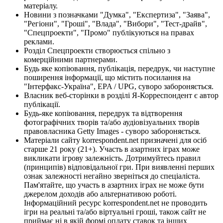
матеріалу.
Новини з позначками "Думка", "Експертиза", "Заява",
"Регіони", "Гроші", "Влада", "Вибори", "Тест-драйв",
"Спецпроекти", "Промо" публікуються на правах
реклами.
Розділ Спецпроекти створюється спільно з
комерційними партнерами.
Будь яке копіювання, публікація, передрук, чи наступне
поширення інформації, що містить посилання на
"Інтерфакс-Україна", EPA / UPG, суворо забороняється.
Власник веб-сторінки в розділі Я-Корреспондент є автор
публікації.
Будь-яке копіювання, передрук та відтворення
фотографічних творів та/або аудіовізуальних творів
правовласника Getty Images - суворо забороняється.
Матеріали сайту korrespondent.net призначені для осіб
старше 21 року (21+). Участь в азартних іграх може
викликати ігрову залежність. Дотримуйтесь правил
(принципів) відповідальної гри. При виявленні перших
ознак залежності негайно зверніться до спеціаліста.
Пам'ятайте, що участь в азартних іграх не може бути
джерелом доходів або альтернативою роботі.
Інформаційний ресурс korrespondent.net не проводить
ігри на реальні та/або віртуальні гроші, також сайт не
приймає ні в якій формі оплату ставок та інших