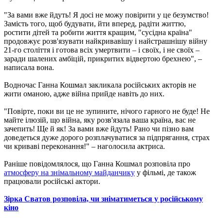
"За вами вже йдуть! Я досі не можу повірити у це безумство!
Замість того, щоб будувати, йти вперед, радіти життю,
ростити дітей та робити життя кращим, "сусідна країна"
продовжує розв'язувати найкривавішу і найстрашнішу війну
21-го століття і готова всіх умертвити – і своїх, і не своїх –
заради шалених амбіцій, прикритих відвертою брехнею", –
написала вона.
Водночас Ганна Кошмал закликала російських акторів не
жити оманою, адже війна прийде навіть до них.
"Повірте, поки ви це не зупините, нічого гарного не буде! Не
майте ілюзій, що війна, яку розв'язала ваша країна, вас не
зачепить! Ще й як! За вами вже йдуть! Рано чи пізно вам
доведеться дуже дорого розплачуватися за підпрягання, страх
чи криваві переконання!" – наголосила актриса.
Раніше повідомлялося, що Ганна Кошмал розповіла про
атмосферу на знімальному майданчику
у фільмі, де також
працювали російські актори.
Зірка Сватов розповіла, чи зніматиметься у російському
кіно