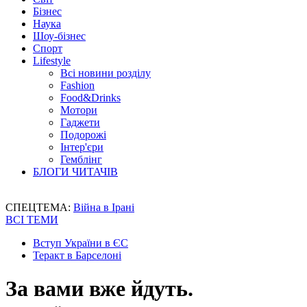
Бізнес
Наука
Шоу-бізнес
Спорт
Lifestyle
Всі новини розділу
Fashion
Food&Drinks
Мотори
Гаджети
Подорожі
Інтер'єри
Гемблінг
БЛОГИ ЧИТАЧІВ
СПЕЦТЕМА:
Війна в Ірані
ВСІ ТЕМИ
Вступ України в ЄС
Теракт в Барселоні
За вами вже йдуть.