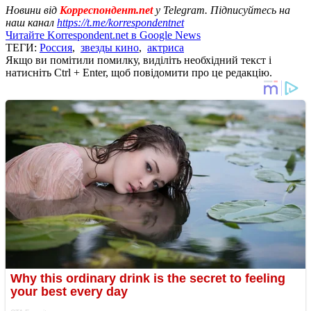
Новини від
Корреспондент.net
у Telegram. Підписуйтесь на
наш канал
https://t.me/korrespondentnet
Читайте Korrespondent.net в Google News
ТЕГИ:
Россия
,
звезды кино
,
актриса
Якщо ви помітили помилку, виділіть необхідний текст і
натисніть Ctrl + Enter, щоб повідомити про це редакцію.