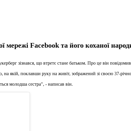
ї мережі Facebook та його коханої народ
рберг зізнався, що втретє стане батьком. Про це він повідомив 
ю, на якій, поклавши руку на живіт, зображений зі своєю 37-рі
ться молодша сестра", - написав він.