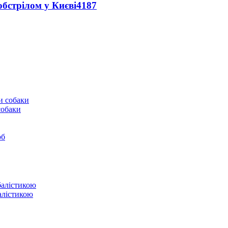
обстрілом у Києві
4187
собаки
юб
балістикою