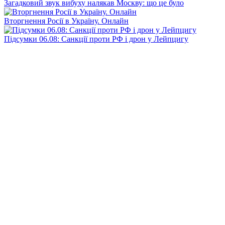
Загадковий звук вибуху налякав Москву: що це було
Вторгнення Росії в Україну. Онлайн
Підсумки 06.08: Санкції проти РФ і дрон у Лейпцигу