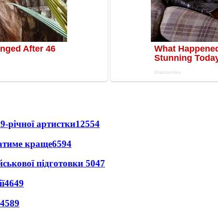
9-річної артистки
12554
ватиме краще
6594
йськової підготовки
5047
ї
4649
4589