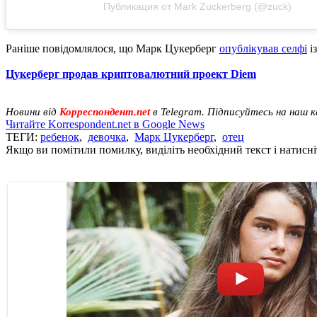
Публикация от Mark Zuckerberg (@zuck)
Раніше повідомлялося, що Марк Цукерберг
опублікував селфі
із
Цукерберг продав криптовалютний проект Diem
Новини від
Корреспондент.net
в Telegram. Підписуйтесь на наш 
Читайте Korrespondent.net в Google News
ТЕГИ:
ребенок
,
девочка
,
Марк Цукерберг
,
отец
Якщо ви помітили помилку, виділіть необхідний текст і натисніт