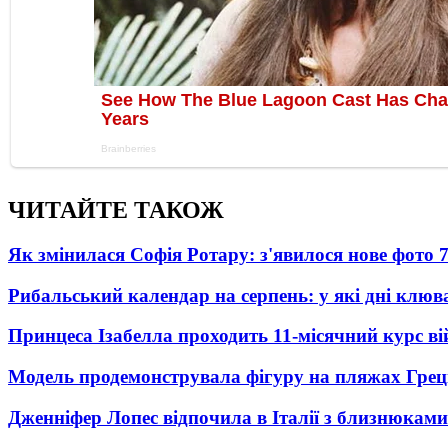
ЧИТАЙТЕ ТАКОЖ
Як змінилася Софія Ротару: з'явилося нове фото 7
Рибальський календар на серпень: у які дні клю
Принцеса Ізабелла проходить 11-місячний курс ві
Модель продемонструвала фігуру на пляжах Греці
Дженніфер Лопес відпочила в Італії з близнюками