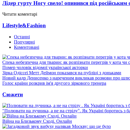
Лідер гурту Ногу свело! опинився під російським 
Читати коментарі
Lifestyle&Fashion
Останні
Популярні
Коментовані
Спека небезпечна для тварин: як розпізнати перегрів у кота чи 
Помер чоловік відомої української акторки
Зірка Одіссеї Метт Деймон показався на публіці з доньками
Новий кадр Денисенко з нареченим викликав розмови про шл
Голос країни розкрив ім'я другого зіркового тренера
Сюжети
"Полювати на лучника, а не на стрілу". Як Україні боротись з 
Війна на Близькому Сході. Онлайн