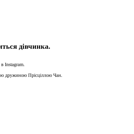
иться дівчинка.
в Instagram.
чною дружиною Прісціллою Чан.