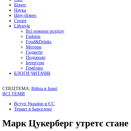
Бізнес
Наука
Шоу-бізнес
Спорт
Lifestyle
Всі новини розділу
Fashion
Food&Drinks
Мотори
Гаджети
Подорожі
Інтер'єри
Гемблінг
БЛОГИ ЧИТАЧІВ
СПЕЦТЕМА:
Війна в Ірані
ВСІ ТЕМИ
Вступ України в ЄС
Теракт в Барселоні
Марк Цукерберг утретє стане