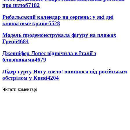
про шлюб
7182
Рибальський календар на серпень: у які дні
клюватиме краще
5528
Модель продемонструвала фігуру на пляжах
Греції
4684
Дженніфер Лопес відпочила в Італії з
близнюками
4679
Лідер гурту Ногу свело! опинився під російським
обстрілом у Києві
4204
Читати коментарі