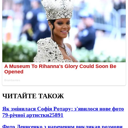
ЧИТАЙТЕ ТАКОЖ
Як змінилася Софія Ротару: з'явилося нове фото
79-річної артистки
25891
Фото Денисенко з нареченим викликав розмови