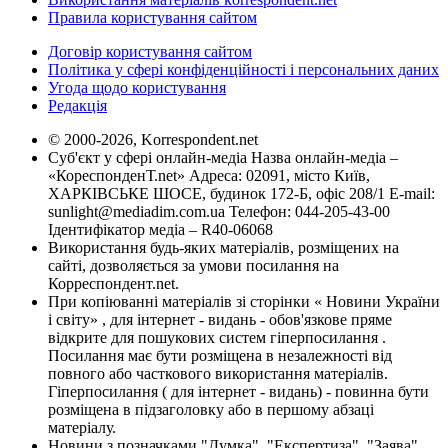
Правила користування сайтом
Договір користування сайтом
Політика у сфері конфіденційності і персональних даних
Угода щодо користування
Редакція
© 2000-2026, Korrespondent.net
Суб'єкт у сфері онлайн-медіа Назва онлайн-медіа –
«КореспонденТ.net» Адреса: 02091, місто Київ,
ХАРКІВСЬКЕ ШОСЕ, будинок 172-Б, офіс 208/1 E-mail:
sunlight@mediadim.com.ua
Телефон: 044-205-43-00
Ідентифікатор медіа – R40-06068
Використання будь-яких матеріалів, розміщених на
сайті, дозволяється за умови посилання на
Корреспондент.net.
При копіюванні матеріалів зі сторінки « Новини України
і світу» , для інтернет - видань - обов'язкове пряме
відкрите для пошукових систем гіперпосилання .
Посилання має бути розміщена в незалежності від
повного або часткового використання матеріалів.
Гіперпосилання ( для інтернет - видань) - повинна бути
розміщена в підзаголовку або в першому абзаці
матеріалу.
Новини з позначками "Думка", "Експертиза", "Заява",