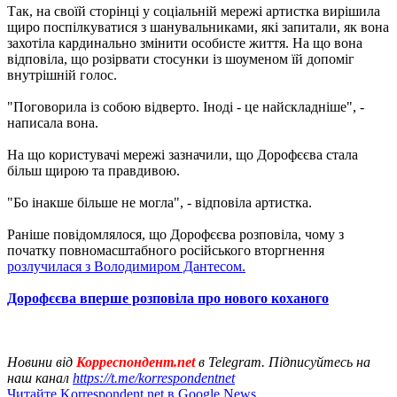
Так, на своїй сторінці у соціальній мережі артистка вирішила
щиро поспілкуватися з шанувальниками, які запитали, як вона
захотіла кардинально змінити особисте життя. На що вона
відповіла, що розірвати стосунки із шоуменом їй допоміг
внутрішній голос.
"Поговорила із собою відверто. Іноді - це найскладніше", -
написала вона.
На що користувачі мережі зазначили, що Дорофєєва стала
більш щирою та правдивою.
"Бо інакше більше не могла", - відповіла артистка.
Раніше повідомлялося, що Дорофєєва розповіла, чому з
початку повномасштабного російського вторгнення
розлучилася з Володимиром Дантесом.
Дорофєєва вперше розповіла про нового коханого
Новини від
Корреспондент.net
в Telegram. Підписуйтесь на
наш канал
https://t.me/korrespondentnet
Читайте Korrespondent.net в Google News