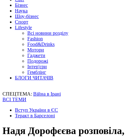
Бізнес
Наука
Шоу-бізнес
Спорт
Lifestyle
Всі новини розділу
Fashion
Food&Drinks
Мотори
Гаджети
Подорожі
Інтер'єри
Гемблінг
БЛОГИ ЧИТАЧІВ
СПЕЦТЕМА:
Війна в Ірані
ВСІ ТЕМИ
Вступ України в ЄС
Теракт в Барселоні
Надя Дорофєєва розповіла,