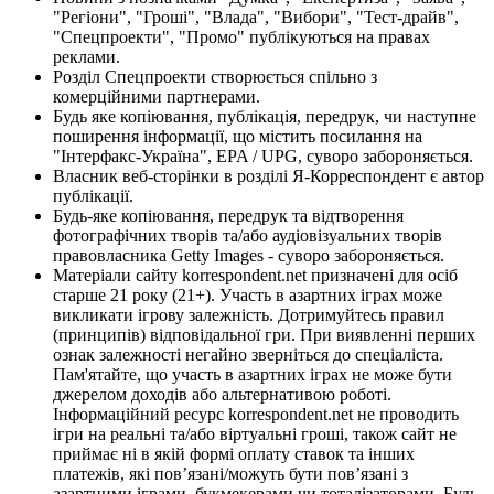
"Регіони", "Гроші", "Влада", "Вибори", "Тест-драйв",
"Спецпроекти", "Промо" публікуються на правах
реклами.
Розділ Спецпроекти створюється спільно з
комерційними партнерами.
Будь яке копіювання, публікація, передрук, чи наступне
поширення інформації, що містить посилання на
"Інтерфакс-Україна", EPA / UPG, суворо забороняється.
Власник веб-сторінки в розділі Я-Корреспондент є автор
публікації.
Будь-яке копіювання, передрук та відтворення
фотографічних творів та/або аудіовізуальних творів
правовласника Getty Images - суворо забороняється.
Матеріали сайту korrespondent.net призначені для осіб
старше 21 року (21+). Участь в азартних іграх може
викликати ігрову залежність. Дотримуйтесь правил
(принципів) відповідальної гри. При виявленні перших
ознак залежності негайно зверніться до спеціаліста.
Пам'ятайте, що участь в азартних іграх не може бути
джерелом доходів або альтернативою роботі.
Інформаційний ресурс korrespondent.net не проводить
ігри на реальні та/або віртуальні гроші, також сайт не
приймає ні в якій формі оплату ставок та інших
платежів, які пов’язані/можуть бути пов’язані з
азартними іграми, букмекерами чи тоталізаторами. Будь-