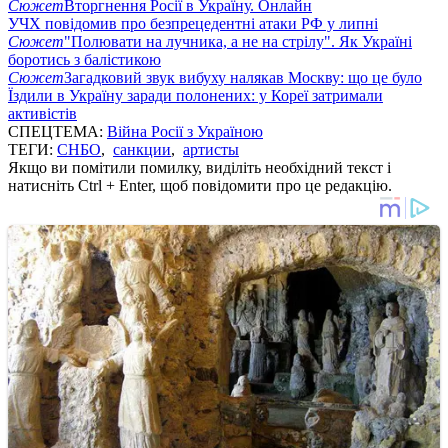
Сюжет
Вторгнення Росії в Україну. Онлайн
УЧХ повідомив про безпрецедентні атаки РФ у липні
Сюжет
"Полювати на лучника, а не на стрілу". Як Україні
боротись з балістикою
Сюжет
Загадковий звук вибуху налякав Москву: що це було
Їздили в Україну заради полонених: у Кореї затримали
активістів
СПЕЦТЕМА:
Війна Росії з Україною
ТЕГИ:
СНБО
,
санкции
,
артисты
Якщо ви помітили помилку, виділіть необхідний текст і
натисніть Ctrl + Enter, щоб повідомити про це редакцію.