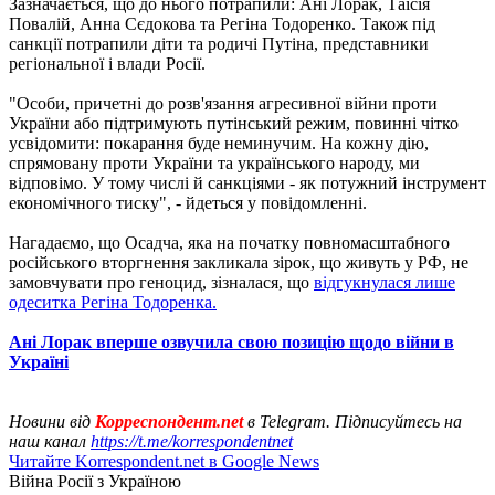
Зазначається, що до нього потрапили: Ані Лорак, Таїсія
Повалій, Анна Сєдокова та Регіна Тодоренко. Також під
санкції потрапили діти та родичі Путіна, представники
регіональної і влади Росії.
"Особи, причетні до розв'язання агресивної війни проти
України або підтримують путінський режим, повинні чітко
усвідомити: покарання буде неминучим. На кожну дію,
спрямовану проти України та українського народу, ми
відповімо. У тому числі й санкціями - як потужний інструмент
економічного тиску", - йдеться у повідомленні.
Нагадаємо, що Осадча, яка на початку повномасштабного
російського вторгнення закликала зірок, що живуть у РФ, не
замовчувати про геноцид, зізналася, що
відгукнулася лише
одеситка Регіна Тодоренка.
Ані Лорак вперше озвучила свою позицію щодо війни в
Україні
Новини від
Корреспондент.net
в Telegram. Підписуйтесь на
наш канал
https://t.me/korrespondentnet
Читайте Korrespondent.net в Google News
Війна Росії з Україною