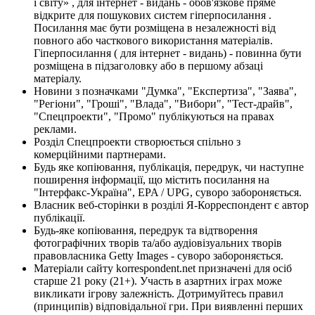
і світу» , для інтернет - видань - обов'язкове пряме
відкрите для пошукових систем гіперпосилання .
Посилання має бути розміщена в незалежності від
повного або часткового використання матеріалів.
Гіперпосилання ( для інтернет - видань) - повинна бути
розміщена в підзаголовку або в першому абзаці
матеріалу.
Новини з позначками "Думка", "Експертиза", "Заява",
"Регіони", "Гроші", "Влада", "Вибори", "Тест-драйв",
"Спецпроекти", "Промо" публікуються на правах
реклами.
Розділ Спецпроекти створюється спільно з
комерційними партнерами.
Будь яке копіювання, публікація, передрук, чи наступне
поширення інформації, що містить посилання на
"Інтерфакс-Україна", EPA / UPG, суворо забороняється.
Власник веб-сторінки в розділі Я-Корреспондент є автор
публікації.
Будь-яке копіювання, передрук та відтворення
фотографічних творів та/або аудіовізуальних творів
правовласника Getty Images - суворо забороняється.
Матеріали сайту korrespondent.net призначені для осіб
старше 21 року (21+). Участь в азартних іграх може
викликати ігрову залежність. Дотримуйтесь правил
(принципів) відповідальної гри. При виявленні перших