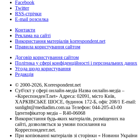
Facebook
Twitter
RSS-стрічки
E-mail розсилка
Контакти
Реклама на сайті
Використання матеріалів korrespondent.net
Правила користування сайтом
Договір користування сайтом
Політика у сфері конфіденційності і персональних даних
Угода щодо користування
Редакція
© 2000-2026, Korrespondent.net
Суб'єкт у сфері онлайн-медіа Назва онлайн-медіа –
«КореспонденТ.net» Адреса: 02091, місто Київ,
ХАРКІВСЬКЕ ШОСЕ, будинок 172-Б, офіс 208/1 E-mail:
sunlight@mediadim.com.ua
Телефон: 044-205-43-00
Ідентифікатор медіа – R40-06068
Використання будь-яких матеріалів, розміщених на
сайті, дозволяється за умови посилання на
Корреспондент.net.
При копіюванні матеріалів зі сторінки « Новини України