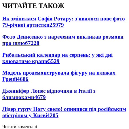
ЧИТАЙТЕ ТАКОЖ
Як змінилася Софія Ротару: з'явилося нове фото
79-річної артистки
25979
Фото Денисенко з нареченим викликав розмови
про шлюб
7228
Рибальський календар на серпень: у які дні
клюватиме краще
5529
Модель продемонструвала фігуру на пляжах
Греції
4686
Дженніфер Лопес відпочила в Італії з
близнюками
4679
Лідер гурту Ногу свело! опинився під російським
обстрілом у Києві
4205
Читати коментарі