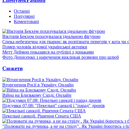
Lifestyle&Fashion
Останні
Популярні
Коментовані
Вікторія Бекхем похизувалася ідеальною фігурою
Спека небезпечна для тварин: як розпізнати перегрів у кота чи 
Помер чоловік відомої української акторки
Метт Деймон показався на публіці з доньками
Фото Денисенко з нареченим викликав розмови про шлюб
Сюжети
Вторгнення Росії в Україну. Онлайн
Війна на Близькому Сході. Онлайн
Підсумки 07.08: "Пекельні" санкції і "парад" дронів
Пекельні санкції. Рішення Сената США
"Полювати на лучника, а не на стрілу". Як Україні боротись з 