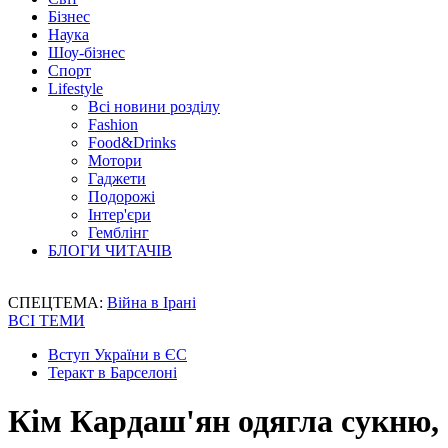
Бізнес
Наука
Шоу-бізнес
Спорт
Lifestyle
Всі новини розділу
Fashion
Food&Drinks
Мотори
Гаджети
Подорожі
Інтер'єри
Гемблінг
БЛОГИ ЧИТАЧІВ
СПЕЦТЕМА:
Війна в Ірані
ВСІ ТЕМИ
Вступ України в ЄС
Теракт в Барселоні
Кім Кардаш'ян одягла сукню, 