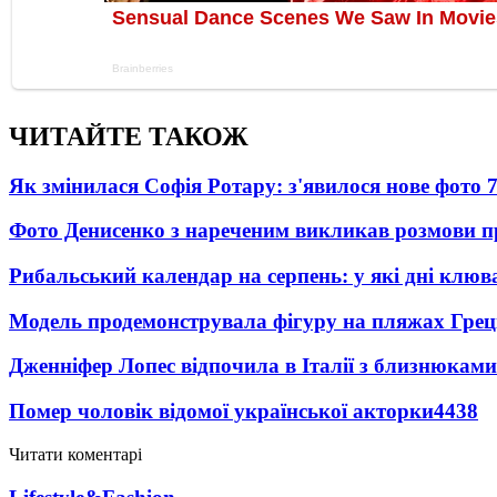
ЧИТАЙТЕ ТАКОЖ
Як змінилася Софія Ротару: з'явилося нове фото 7
Фото Денисенко з нареченим викликав розмови 
Рибальський календар на серпень: у які дні клю
Модель продемонструвала фігуру на пляжах Греці
Дженніфер Лопес відпочила в Італії з близнюками
Помер чоловік відомої української акторки
4438
Читати коментарі