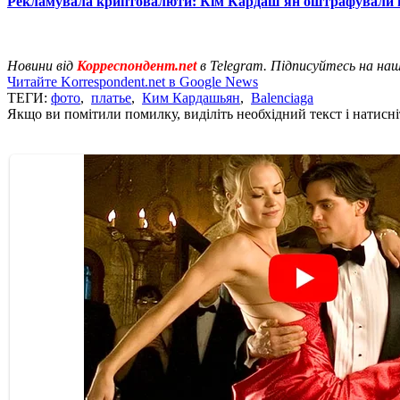
Рекламувала криптовалюти: Кім Кардаш'ян оштрафували н
Новини від
Корреспондент.net
в Telegram. Підписуйтесь на на
Читайте Korrespondent.net в Google News
ТЕГИ:
фото
,
платье
,
Ким Кардашьян
,
Balenciaga
Якщо ви помітили помилку, виділіть необхідний текст і натисніт