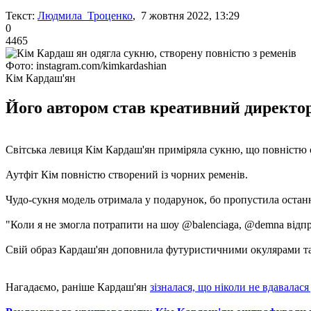
Текст:
Людмила Троценко
, 7 жовтня 2022, 13:29
0
4465
Фото: instagram.com/kimkardashian
Кім Кардаш'ян
Його автором став креативний директор 
Світська левиця Кім Кардаш'ян приміряла сукню, що повністю ск
Аутфіт Кім повністю створений із чорних ременів.
Чудо-сукня модель отримала у подарунок, бо пропустила остан
"Коли я не змогла потрапити на шоу @balenciaga, @demna відпр
Свій образ Кардаш'ян доповнила футуристичними окулярами та в
Нагадаємо, раніше Кардаш'ян
зізналася, що ніколи не вдавалас