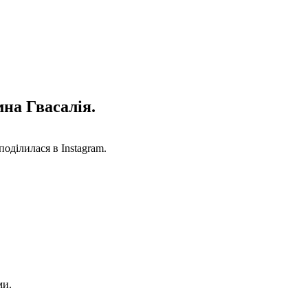
мна Гвасалія.
оділилася в Instagram.
ми.