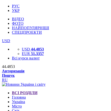
РУС
УКР
ВІДЕО
ФОТО
НАЙПОПУЛЯРНІШІ
СПЕЦПРОЕКТИ
USD
USD
44.4853
EUR
51.3357
Всі курси валют
44.4853
Авторизація
Пошук
RU
ВСІ РОЗДІЛИ
Головна
Україна
Місто
Світ