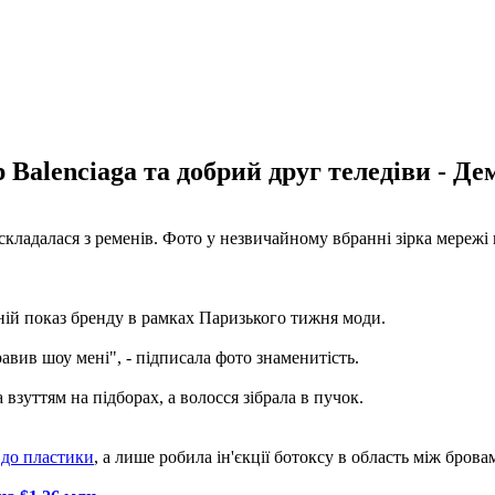
Balenciaga та добрий друг теледіви - Де
ладалася з ременів. Фото у незвичайному вбранні зірка мережі п
ній показ бренду в рамках Паризького тижня моди.
авив шоу мені", - підписала фото знаменитість.
зуттям на підборах, а волосся зібрала в пучок.
я до пластики
, а лише робила ін'єкції ботоксу в область між брова