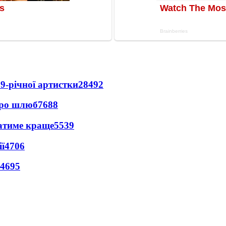
9-річної артистки
28492
про шлюб
7688
ватиме краще
5539
ї
4706
4695