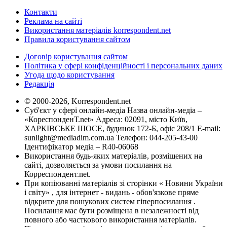
Контакти
Реклама на сайті
Використання матеріалів korrespondent.net
Правила користування сайтом
Договір користування сайтом
Політика у сфері конфіденційності і персональних даних
Угода щодо користування
Редакція
© 2000-2026, Korrespondent.net
Суб'єкт у сфері онлайн-медіа Назва онлайн-медіа –
«КореспонденТ.net» Адреса: 02091, місто Київ,
ХАРКІВСЬКЕ ШОСЕ, будинок 172-Б, офіс 208/1 E-mail:
sunlight@mediadim.com.ua
Телефон: 044-205-43-00
Ідентифікатор медіа – R40-06068
Використання будь-яких матеріалів, розміщених на
сайті, дозволяється за умови посилання на
Корреспондент.net.
При копіюванні матеріалів зі сторінки « Новини України
і світу» , для інтернет - видань - обов'язкове пряме
відкрите для пошукових систем гіперпосилання .
Посилання має бути розміщена в незалежності від
повного або часткового використання матеріалів.