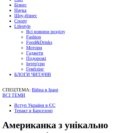
Бізнес
Наука
Шоу-бізнес
Спорт
Lifestyle
Всі новини розділу
Fashion
Food&Drinks
Мотори
Гаджети
Подорожі
Інтер'єри
Гемблінг
БЛОГИ ЧИТАЧІВ
СПЕЦТЕМА:
Війна в Ірані
ВСІ ТЕМИ
Вступ України в ЄС
Теракт в Барселоні
Американка з унікально