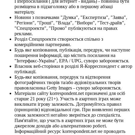
Гіперпосилання ( для інтернет - видань) - повинна бути
розміщена в підзаголовку або в першому абзаці
матеріалу.
Новини з позначками "Думка", "Експертиза", "Заява",
"Регіони", "Гроші", "Влада", "Вибори", "Тест-драйв",
"Спецпроекти", "Промо" публікуються на правах
реклами.
Розділ Спецпроекти створюється спільно з
комерційними партнерами.
Будь яке копіювання, публікація, передрук, чи наступне
поширення інформації, що містить посилання на
"Інтерфакс-Україна", EPA / UPG, суворо забороняється.
Власник веб-сторінки в розділі Я-Корреспондент є автор
публікації.
Будь-яке копіювання, передрук та відтворення
фотографічних творів та/або аудіовізуальних творів
правовласника Getty Images - суворо забороняється.
Матеріали сайту korrespondent.net призначені для осіб
старше 21 року (21+). Участь в азартних іграх може
викликати ігрову залежність. Дотримуйтесь правил
(принципів) відповідальної гри. При виявленні перших
ознак залежності негайно зверніться до спеціаліста.
Пам'ятайте, що участь в азартних іграх не може бути
джерелом доходів або альтернативою роботі.
Інформаційний ресурс korrespondent.net не проводить