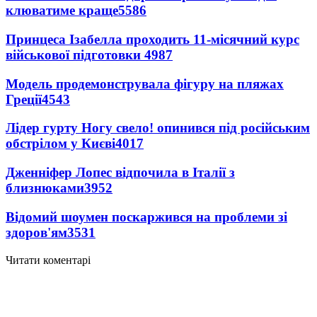
клюватиме краще
5586
Принцеса Ізабелла проходить 11-місячний курс
військової підготовки
4987
Модель продемонструвала фігуру на пляжах
Греції
4543
Лідер гурту Ногу свело! опинився під російським
обстрілом у Києві
4017
Дженніфер Лопес відпочила в Італії з
близнюками
3952
Відомий шоумен поскаржився на проблеми зі
здоров'ям
3531
Читати коментарі