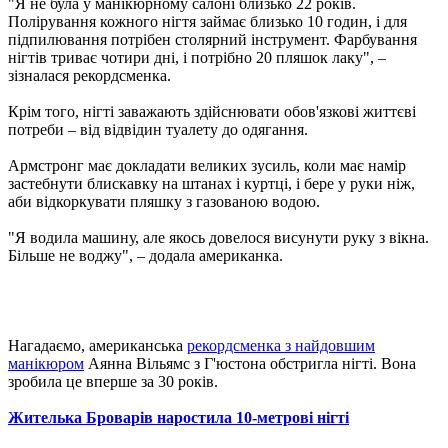
"Я не була у манікюрному салоні близько 22 років.
Полірування кожного нігтя займає близько 10 годин, і для
підпилювання потрібен столярний інструмент. Фарбування
нігтів триває чотири дні, і потрібно 20 пляшок лаку", –
зізналася рекордсменка.
Крім того, нігті заважають здійснювати обов'язкові життєві
потреби – від відвідин туалету до одягання.
Армстронг має докладати великих зусиль, коли має намір
застебнути блискавку на штанах і куртці, і бере у руки ніж,
аби відкоркувати пляшку з газованою водою.
"Я водила машину, але якось довелося висунути руку з вікна.
Більше не воджу", – додала американка.
Нагадаємо, американська
рекордсменка з найдовшим
манікюром
Аянна Вільямс з Г'юстона обстригла нігті. Вона
зробила це вперше за 30 років.
Жителька Броварів наростила 10-метрові нігті