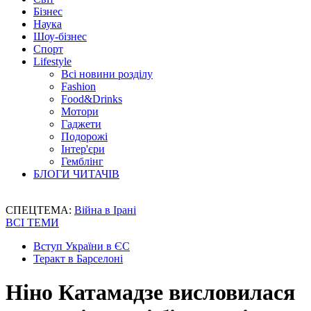
Бізнес
Наука
Шоу-бізнес
Спорт
Lifestyle
Всі новини розділу
Fashion
Food&Drinks
Мотори
Гаджети
Подорожі
Інтер'єри
Гемблінг
БЛОГИ ЧИТАЧІВ
СПЕЦТЕМА:
Війна в Ірані
ВСІ ТЕМИ
Вступ України в ЄС
Теракт в Барселоні
Ніно Катамадзе висловилася