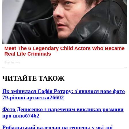
ЧИТАЙТЕ ТАКОЖ
Як змінилася Софія Ротару: з'явилося нове фото
79-річної артистки
26602
Фото Денисенко з нареченим викликав розмови
про шлюб
7462
Рибальський календар на серпень: у які дні