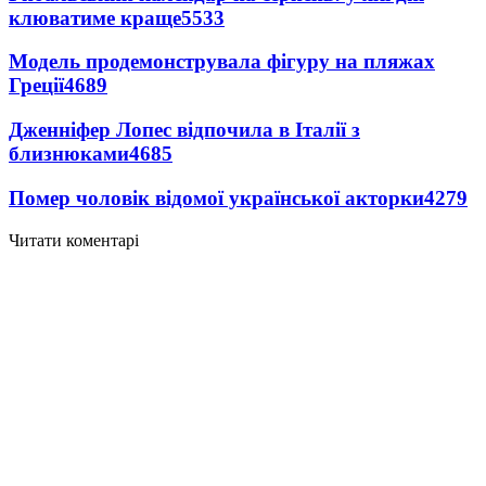
клюватиме краще
5533
Модель продемонструвала фігуру на пляжах
Греції
4689
Дженніфер Лопес відпочила в Італії з
близнюками
4685
Помер чоловік відомої української акторки
4279
Читати коментарі