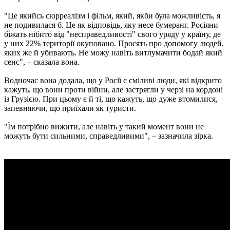
"Це якийсь сюрреалізм і фільм, який, якби була можливість, я
не подивилася б. Це як відповідь, яку несе бумеранг. Росіяни
біжать нібито від "несправедливості" свого уряду у країну, де
у них 22% території окуповано. Просять про допомогу людей,
яких же й убивають. Не можу навіть витлумачити бодай який
сенс", – сказала вона.
Водночас вона додала, що у Росії є сміливі люди, які відкрито
кажуть, що вони проти війни, але застрягли у черзі на кордоні
із Грузією. При цьому є й ті, що кажуть, що дуже втомилися,
запевняючи, що приїхали як туристи.
"Їм потрібно вижити, але навіть у такий момент вони не
можуть бути сильними, справедливими", – зазначила зірка.