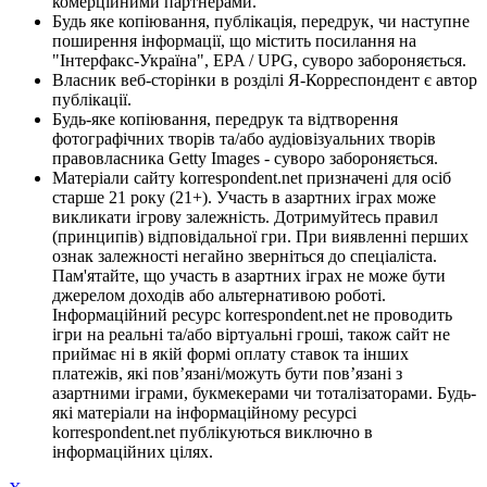
комерційними партнерами.
Будь яке копіювання, публікація, передрук, чи наступне
поширення інформації, що містить посилання на
"Інтерфакс-Україна", EPA / UPG, суворо забороняється.
Власник веб-сторінки в розділі Я-Корреспондент є автор
публікації.
Будь-яке копіювання, передрук та відтворення
фотографічних творів та/або аудіовізуальних творів
правовласника Getty Images - суворо забороняється.
Матеріали сайту korrespondent.net призначені для осіб
старше 21 року (21+). Участь в азартних іграх може
викликати ігрову залежність. Дотримуйтесь правил
(принципів) відповідальної гри. При виявленні перших
ознак залежності негайно зверніться до спеціаліста.
Пам'ятайте, що участь в азартних іграх не може бути
джерелом доходів або альтернативою роботі.
Інформаційний ресурс korrespondent.net не проводить
ігри на реальні та/або віртуальні гроші, також сайт не
приймає ні в якій формі оплату ставок та інших
платежів, які пов’язані/можуть бути пов’язані з
азартними іграми, букмекерами чи тоталізаторами. Будь-
які матеріали на інформаційному ресурсі
korrespondent.net публікуються виключно в
інформаційних цілях.