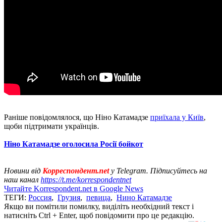
Раніше повідомлялося, що Ніно Катамадзе
приїхала у Київ
,
щоби підтримати українців.
Ніно Катамадзе оголосила Росії бойкот
Новини від
Корреспондент.net
у Telegram. Підписуйтесь на
наш канал
https://t.me/korrespondentnet
Читайте Korrespondent.net в Google News
ТЕГИ:
Россия
,
Грузия
,
певица
,
Нино Катамадзе
Якщо ви помітили помилку, виділіть необхідний текст і
натисніть Ctrl + Enter, щоб повідомити про це редакцію.