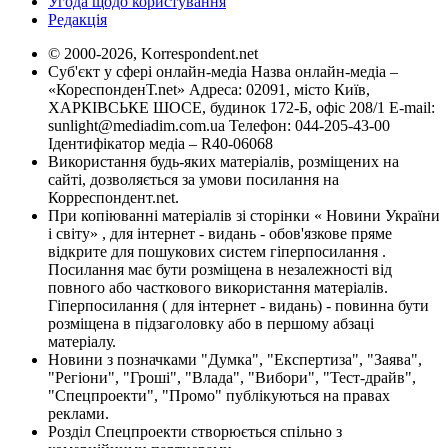
Угода щодо користування
Редакція
© 2000-2026, Korrespondent.net
Суб'єкт у сфері онлайн-медіа Назва онлайн-медіа –
«КореспонденТ.net» Адреса: 02091, місто Київ,
ХАРКІВСЬКЕ ШОСЕ, будинок 172-Б, офіс 208/1 E-mail:
sunlight@mediadim.com.ua
Телефон: 044-205-43-00
Ідентифікатор медіа – R40-06068
Використання будь-яких матеріалів, розміщених на
сайті, дозволяється за умови посилання на
Корреспондент.net.
При копіюванні матеріалів зі сторінки « Новини України
і світу» , для інтернет - видань - обов'язкове пряме
відкрите для пошукових систем гіперпосилання .
Посилання має бути розміщена в незалежності від
повного або часткового використання матеріалів.
Гіперпосилання ( для інтернет - видань) - повинна бути
розміщена в підзаголовку або в першому абзаці
матеріалу.
Новини з позначками "Думка", "Експертиза", "Заява",
"Регіони", "Гроші", "Влада", "Вибори", "Тест-драйв",
"Спецпроекти", "Промо" публікуються на правах
реклами.
Розділ Спецпроекти створюється спільно з