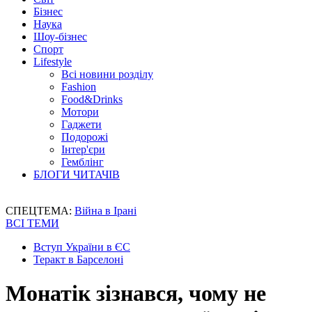
Бізнес
Наука
Шоу-бізнес
Спорт
Lifestyle
Всі новини розділу
Fashion
Food&Drinks
Мотори
Гаджети
Подорожі
Інтер'єри
Гемблінг
БЛОГИ ЧИТАЧІВ
СПЕЦТЕМА:
Війна в Ірані
ВСІ ТЕМИ
Вступ України в ЄС
Теракт в Барселоні
Монатік зізнався, чому не