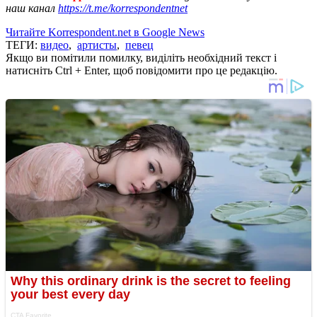
наш канал
https://t.me/korrespondentnet
Читайте Korrespondent.net в Google News
ТЕГИ:
видео
,
артисты
,
певец
Якщо ви помітили помилку, виділіть необхідний текст і
натисніть Ctrl + Enter, щоб повідомити про це редакцію.