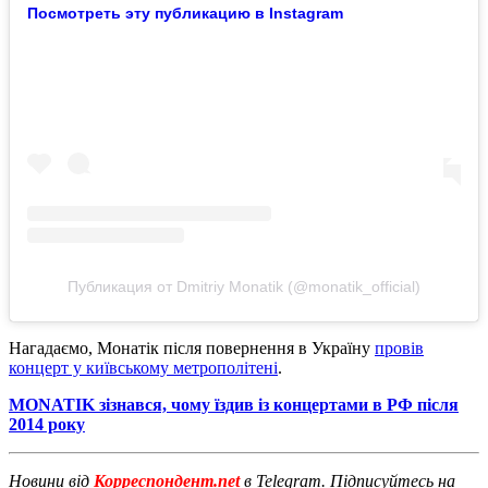
Посмотреть эту публикацию в Instagram
Публикация от Dmitriy Monatik (@monatik_official)
Нагадаємо, Монатік після повернення в Україну
провів
концерт у київському метрополітені
.
MONATIK зізнався, чому їздив із концертами в РФ після
2014 року
Новини від
Корреспондент.net
в Telegram. Підписуйтесь на