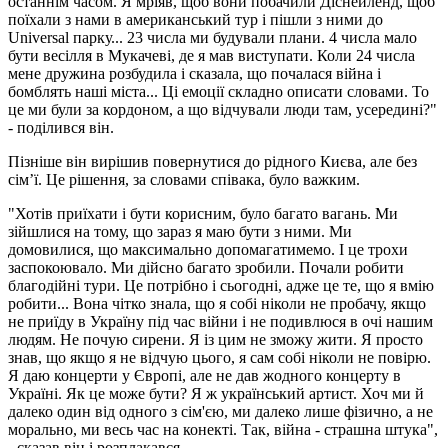
останнім часом. Я мріяв, щоб вони побачили Діснейленд, щоб
поїхали з нами в американський тур і пішли з ними до
Universal парку... 23 числа ми будували плани. 4 числа мало
бути весілля в Мукачеві, де я мав виступати. Коли 24 числа
мене дружина розбудила і сказала, що почалася війна і
бомблять наші міста... Ці емоції складно описати словами. То
це ми були за кордоном, а що відчували люди там, усередині?"
- поділився він.
Пізніше він вирішив повернутися до рідного Києва, але без
сім’ї. Це рішення, за словами співака, було важким.
"Хотів приїхати і бути корисним, було багато вагань. Ми
зійшлися на тому, що зараз я маю бути з ними. Ми
домовилися, що максимально допомагатимемо. І це трохи
заспокоювало. Ми дійсно багато зробили. Почали робити
благодійні тури. Це потрібно і сьогодні, адже це те, що я вмію
робити... Вона чітко знала, що я собі ніколи не пробачу, якщо
не приїду в Україну під час війни і не подивлюся в очі нашим
людям. Не почую сирени. Я із цим не зможу жити. Я просто
знав, що якщо я не відчую цього, я сам собі ніколи не повірю.
Я даю концерти у Європі, але не дав жодного концерту в
Україні. Як це може бути? Я ж український артист. Хоч ми й
далеко один від одного з сім'єю, ми далеко лише фізично, а не
морально, ми весь час на конекті. Так, війна - страшна штука",
- сказав він і розплакався.