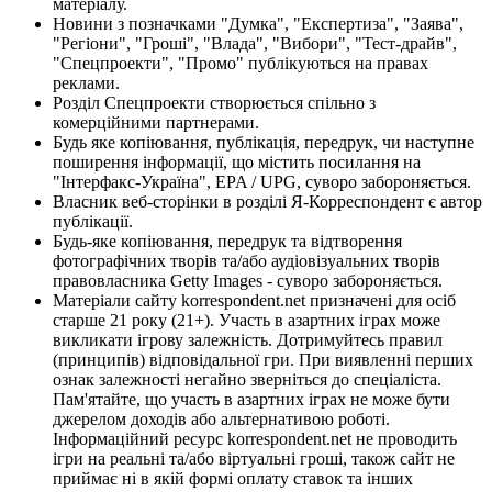
матеріалу.
Новини з позначками "Думка", "Експертиза", "Заява",
"Регіони", "Гроші", "Влада", "Вибори", "Тест-драйв",
"Спецпроекти", "Промо" публікуються на правах
реклами.
Розділ Спецпроекти створюється спільно з
комерційними партнерами.
Будь яке копіювання, публікація, передрук, чи наступне
поширення інформації, що містить посилання на
"Інтерфакс-Україна", EPA / UPG, суворо забороняється.
Власник веб-сторінки в розділі Я-Корреспондент є автор
публікації.
Будь-яке копіювання, передрук та відтворення
фотографічних творів та/або аудіовізуальних творів
правовласника Getty Images - суворо забороняється.
Матеріали сайту korrespondent.net призначені для осіб
старше 21 року (21+). Участь в азартних іграх може
викликати ігрову залежність. Дотримуйтесь правил
(принципів) відповідальної гри. При виявленні перших
ознак залежності негайно зверніться до спеціаліста.
Пам'ятайте, що участь в азартних іграх не може бути
джерелом доходів або альтернативою роботі.
Інформаційний ресурс korrespondent.net не проводить
ігри на реальні та/або віртуальні гроші, також сайт не
приймає ні в якій формі оплату ставок та інших