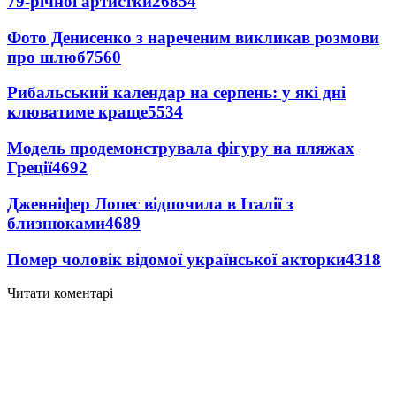
79-річної артистки
26854
Фото Денисенко з нареченим викликав розмови
про шлюб
7560
Рибальський календар на серпень: у які дні
клюватиме краще
5534
Модель продемонструвала фігуру на пляжах
Греції
4692
Дженніфер Лопес відпочила в Італії з
близнюками
4689
Помер чоловік відомої української акторки
4318
Читати коментарі