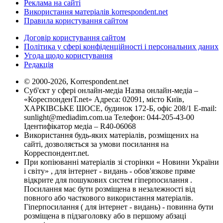
Реклама на сайті
Використання матеріалів korrespondent.net
Правила користування сайтом
Договір користування сайтом
Політика у сфері конфіденційності і персональних даних
Угода щодо користування
Редакція
© 2000-2026, Korrespondent.net
Суб'єкт у сфері онлайн-медіа Назва онлайн-медіа –
«КореспонденТ.net» Адреса: 02091, місто Київ,
ХАРКІВСЬКЕ ШОСЕ, будинок 172-Б, офіс 208/1 E-mail:
sunlight@mediadim.com.ua
Телефон: 044-205-43-00
Ідентифікатор медіа – R40-06068
Використання будь-яких матеріалів, розміщених на
сайті, дозволяється за умови посилання на
Корреспондент.net.
При копіюванні матеріалів зі сторінки « Новини України
і світу» , для інтернет - видань - обов'язкове пряме
відкрите для пошукових систем гіперпосилання .
Посилання має бути розміщена в незалежності від
повного або часткового використання матеріалів.
Гіперпосилання ( для інтернет - видань) - повинна бути
розміщена в підзаголовку або в першому абзаці