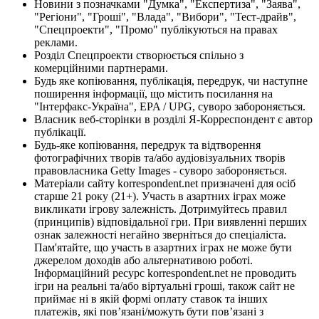
Новини з позначками "Думка", "Експертиза", "Заява",
"Регіони", "Гроші", "Влада", "Вибори", "Тест-драйв",
"Спецпроекти", "Промо" публікуються на правах
реклами.
Розділ Спецпроекти створюється спільно з
комерційними партнерами.
Будь яке копіювання, публікація, передрук, чи наступне
поширення інформації, що містить посилання на
"Інтерфакс-Україна", EPA / UPG, суворо забороняється.
Власник веб-сторінки в розділі Я-Корреспондент є автор
публікації.
Будь-яке копіювання, передрук та відтворення
фотографічних творів та/або аудіовізуальних творів
правовласника Getty Images - суворо забороняється.
Матеріали сайту korrespondent.net призначені для осіб
старше 21 року (21+). Участь в азартних іграх може
викликати ігрову залежність. Дотримуйтесь правил
(принципів) відповідальної гри. При виявленні перших
ознак залежності негайно зверніться до спеціаліста.
Пам'ятайте, що участь в азартних іграх не може бути
джерелом доходів або альтернативою роботі.
Інформаційний ресурс korrespondent.net не проводить
ігри на реальні та/або віртуальні гроші, також сайт не
приймає ні в якій формі оплату ставок та інших
платежів, які пов’язані/можуть бути пов’язані з