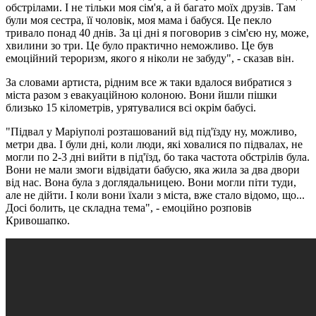
обстрілами. І не тільки моя сім'я, а й багато моїх друзів. Там
були моя сестра, її чоловік, моя мама і бабуся. Це пекло
тривало понад 40 днів. За ці дні я поговорив з сім'єю ну, може,
хвилини зо три. Це було практично неможливо. Це був
емоційний тероризм, якого я ніколи не забуду", - сказав він.
За словами артиста, рідним все ж таки вдалося вибратися з
міста разом з евакуаційною колоною. Вони йшли пішки
близько 15 кілометрів, урятувалися всі окрім бабусі.
"Підвал у Маріуполі розташований від під'їзду ну, можливо,
метри два. І були дні, коли люди, які ховалися по підвалах, не
могли по 2-3 дні вийти в під'їзд, бо така частота обстрілів була.
Вони не мали змоги відвідати бабусю, яка жила за два двори
від нас. Вона була з доглядальницею. Вони могли піти туди,
але не дійти. І коли вони їхали з міста, вже стало відомо, що...
Досі болить, це складна тема", - емоційно розповів
Кривошапко.