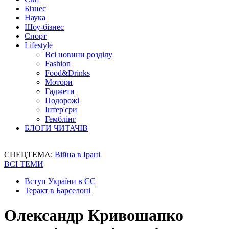
Бізнес
Наука
Шоу-бізнес
Спорт
Lifestyle
Всі новини розділу
Fashion
Food&Drinks
Мотори
Гаджети
Подорожі
Інтер'єри
Гемблінг
БЛОГИ ЧИТАЧІВ
СПЕЦТЕМА:
Війна в Ірані
ВСІ ТЕМИ
Вступ України в ЄС
Теракт в Барселоні
Олександр Кривошапко