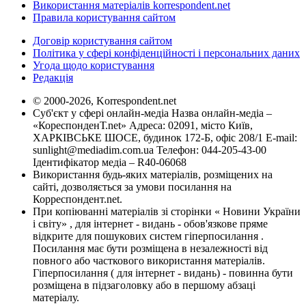
Використання матеріалів korrespondent.net
Правила користування сайтом
Договір користування сайтом
Політика у сфері конфіденційності і персональних даних
Угода щодо користування
Редакція
© 2000-2026, Korrespondent.net
Суб'єкт у сфері онлайн-медіа Назва онлайн-медіа –
«КореспонденТ.net» Адреса: 02091, місто Київ,
ХАРКІВСЬКЕ ШОСЕ, будинок 172-Б, офіс 208/1 E-mail:
sunlight@mediadim.com.ua
Телефон: 044-205-43-00
Ідентифікатор медіа – R40-06068
Використання будь-яких матеріалів, розміщених на
сайті, дозволяється за умови посилання на
Корреспондент.net.
При копіюванні матеріалів зі сторінки « Новини України
і світу» , для інтернет - видань - обов'язкове пряме
відкрите для пошукових систем гіперпосилання .
Посилання має бути розміщена в незалежності від
повного або часткового використання матеріалів.
Гіперпосилання ( для інтернет - видань) - повинна бути
розміщена в підзаголовку або в першому абзаці
матеріалу.