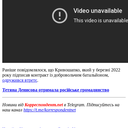
Раніше повідомлялося, що Кривошапко, який у березні 2022
року підписав контракт із добровольчим батальйоном,
одружився втретє
.
Тетяна Денисова отримала російське громадянство
Новини від
Корреспондент.net
в Telegram. Підписуйтесь на
наш канал
https://t.me/korrespondentnet