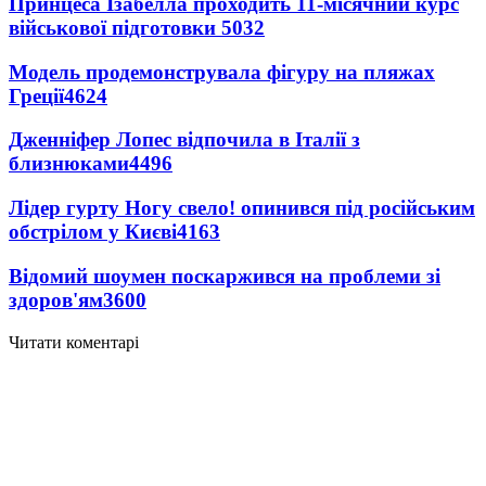
Принцеса Ізабелла проходить 11-місячний курс
військової підготовки
5032
Модель продемонструвала фігуру на пляжах
Греції
4624
Дженніфер Лопес відпочила в Італії з
близнюками
4496
Лідер гурту Ногу свело! опинився під російським
обстрілом у Києві
4163
Відомий шоумен поскаржився на проблеми зі
здоров'ям
3600
Читати коментарі