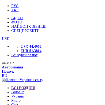
РУС
УКР
ВІДЕО
ФОТО
НАЙПОПУЛЯРНІШІ
СПЕЦПРОЕКТИ
USD
USD
44.4962
EUR
51.3814
Всі курси валют
44.4962
Авторизація
Пошук
RU
ВСІ РОЗДІЛИ
Головна
Україна
Місто
Світ