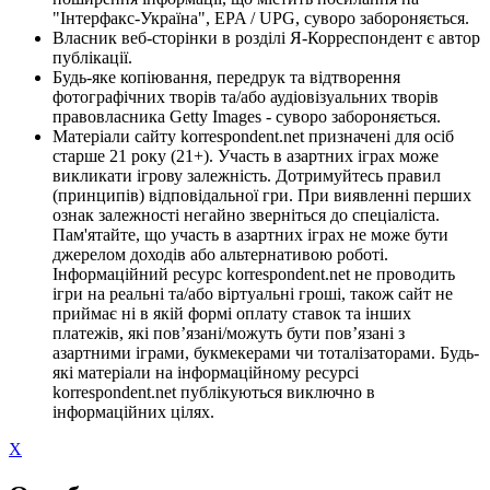
"Інтерфакс-Україна", EPA / UPG, суворо забороняється.
Власник веб-сторінки в розділі Я-Корреспондент є автор
публікації.
Будь-яке копіювання, передрук та відтворення
фотографічних творів та/або аудіовізуальних творів
правовласника Getty Images - суворо забороняється.
Матеріали сайту korrespondent.net призначені для осіб
старше 21 року (21+). Участь в азартних іграх може
викликати ігрову залежність. Дотримуйтесь правил
(принципів) відповідальної гри. При виявленні перших
ознак залежності негайно зверніться до спеціаліста.
Пам'ятайте, що участь в азартних іграх не може бути
джерелом доходів або альтернативою роботі.
Інформаційний ресурс korrespondent.net не проводить
ігри на реальні та/або віртуальні гроші, також сайт не
приймає ні в якій формі оплату ставок та інших
платежів, які пов’язані/можуть бути пов’язані з
азартними іграми, букмекерами чи тоталізаторами. Будь-
які матеріали на інформаційному ресурсі
korrespondent.net публікуються виключно в
інформаційних цілях.
X