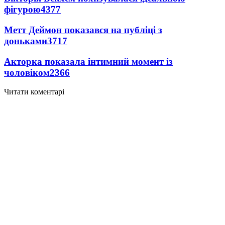
фігурою
4377
Метт Деймон показався на публіці з
доньками
3717
Акторка показала інтимний момент із
чоловіком
2366
Читати коментарі