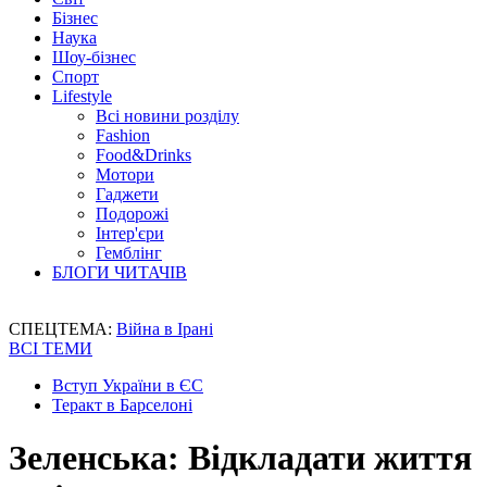
Бізнес
Наука
Шоу-бізнес
Спорт
Lifestyle
Всі новини розділу
Fashion
Food&Drinks
Мотори
Гаджети
Подорожі
Інтер'єри
Гемблінг
БЛОГИ ЧИТАЧІВ
СПЕЦТЕМА:
Війна в Ірані
ВСІ ТЕМИ
Вступ України в ЄС
Теракт в Барселоні
Зеленська: Відкладати життя