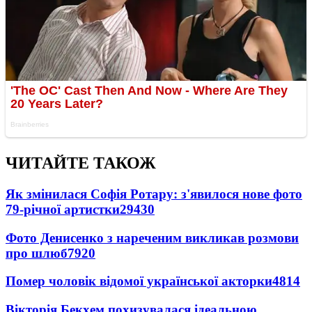
ЧИТАЙТЕ ТАКОЖ
Як змінилася Софія Ротару: з'явилося нове фото
79-річної артистки
29430
Фото Денисенко з нареченим викликав розмови
про шлюб
7920
Помер чоловік відомої української акторки
4814
Вікторія Бекхем похизувалася ідеальною