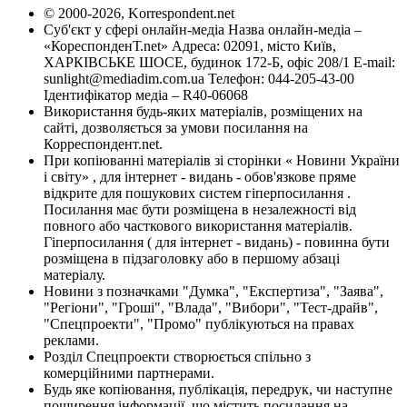
© 2000-2026, Korrespondent.net
Суб'єкт у сфері онлайн-медіа Назва онлайн-медіа –
«КореспонденТ.net» Адреса: 02091, місто Київ,
ХАРКІВСЬКЕ ШОСЕ, будинок 172-Б, офіс 208/1 E-mail:
sunlight@mediadim.com.ua
Телефон: 044-205-43-00
Ідентифікатор медіа – R40-06068
Використання будь-яких матеріалів, розміщених на
сайті, дозволяється за умови посилання на
Корреспондент.net.
При копіюванні матеріалів зі сторінки « Новини України
і світу» , для інтернет - видань - обов'язкове пряме
відкрите для пошукових систем гіперпосилання .
Посилання має бути розміщена в незалежності від
повного або часткового використання матеріалів.
Гіперпосилання ( для інтернет - видань) - повинна бути
розміщена в підзаголовку або в першому абзаці
матеріалу.
Новини з позначками "Думка", "Експертиза", "Заява",
"Регіони", "Гроші", "Влада", "Вибори", "Тест-драйв",
"Спецпроекти", "Промо" публікуються на правах
реклами.
Розділ Спецпроекти створюється спільно з
комерційними партнерами.
Будь яке копіювання, публікація, передрук, чи наступне
поширення інформації, що містить посилання на