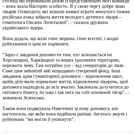
столиці ми переживали разом із представницею моєї команди
– вона знала Вікторію особисто. Я у свою чергу добре знаю
лікарів Охматдиту, які зазнали важкої втрати минулого тижня:
російська атака забрала життя молодого дитячого лікаря –
гематолога Оксани Леонтьєвої", – сказала дружина
українського лідера.
Вона додала, що коли гине людина, гине всесвіт, і жодні
руйнування із цим не порівняти.
"Зараз є завдання допомогти тим, хто залишається на
Херсонщині, Харківщині та інших уразливих територіях,
пережити зиму. Там потрібно усе – від генераторів до ліків.
Саме цим зайнятий мій нещодавно створений фонд. Інші
завдання, крім гуманітарної допомоги – відновлення шкіл,
щоби діти мали нормальне життя, відновлення лікарень, щоб
допомога надходила до всіх вчасно. Закликала долучитися до
світового бізнесу, бо наш і так несе на собі основний тягар", –
зазначила Зеленська.
Також вона подякувала Німеччині за нову допомогу, але
наголосила, що якби вона надійшла раніше, багатьох жертв і
руйнувань "ми могли б уникнути".