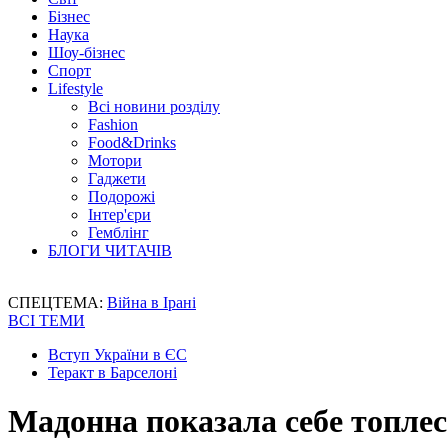
Бізнес
Наука
Шоу-бізнес
Спорт
Lifestyle
Всі новини розділу
Fashion
Food&Drinks
Мотори
Гаджети
Подорожі
Інтер'єри
Гемблінг
БЛОГИ ЧИТАЧІВ
СПЕЦТЕМА:
Війна в Ірані
ВСІ ТЕМИ
Вступ України в ЄС
Теракт в Барселоні
Мадонна показала себе топлес