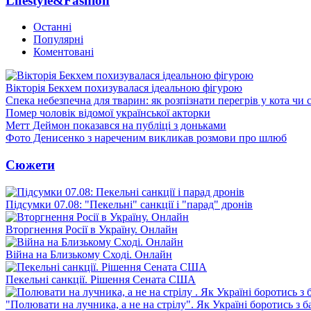
Lifestyle&Fashion
Останні
Популярні
Коментовані
Вікторія Бекхем похизувалася ідеальною фігурою
Спека небезпечна для тварин: як розпізнати перегрів у кота чи 
Помер чоловік відомої української акторки
Метт Деймон показався на публіці з доньками
Фото Денисенко з нареченим викликав розмови про шлюб
Сюжети
Підсумки 07.08: "Пекельні" санкції і "парад" дронів
Вторгнення Росії в Україну. Онлайн
Війна на Близькому Сході. Онлайн
Пекельні санкції. Рішення Сената США
"Полювати на лучника, а не на стрілу". Як Україні боротись з 