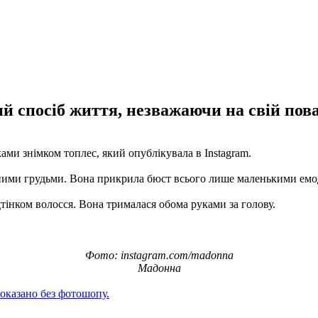
й спосіб життя, незважаючи на свій пов
ми знімком топлес, який опублікувала в Instagram.
еними грудьми. Вона прикрила бюст всього лише маленькими емод
тінком волосся. Вона трималася обома руками за голову.
Фото: instagram.com/madonna
Мадонна
казано без фотошопу.