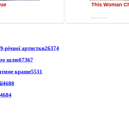
9-річної артистки
26374
про шлюб
7367
ватиме краще
5531
ї
4688
4684