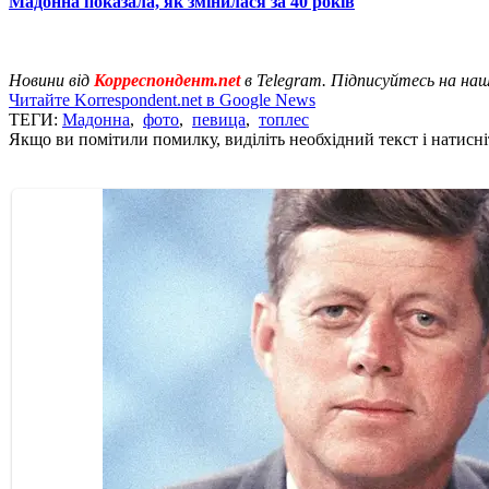
Мадонна показала, як змінилася за 40 років
Новини від
Корреспондент.net
в Telegram. Підписуйтесь на на
Читайте Korrespondent.net в Google News
ТЕГИ:
Мадонна
,
фото
,
певица
,
топлес
Якщо ви помітили помилку, виділіть необхідний текст і натисніт