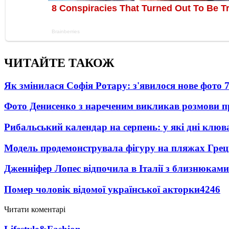
ЧИТАЙТЕ ТАКОЖ
Як змінилася Софія Ротару: з'явилося нове фото 7
Фото Денисенко з нареченим викликав розмови 
Рибальський календар на серпень: у які дні клю
Модель продемонструвала фігуру на пляжах Греці
Дженніфер Лопес відпочила в Італії з близнюками
Помер чоловік відомої української акторки
4246
Читати коментарі