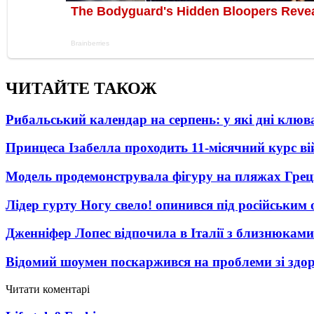
ЧИТАЙТЕ ТАКОЖ
Рибальський календар на серпень: у які дні клю
Принцеса Ізабелла проходить 11-місячний курс ві
Модель продемонструвала фігуру на пляжах Греці
Лідер гурту Ногу свело! опинився під російським 
Дженніфер Лопес відпочила в Італії з близнюками
Відомий шоумен поскаржився на проблеми зі здо
Читати коментарі