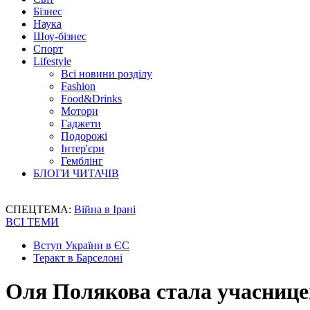
Бізнес
Наука
Шоу-бізнес
Спорт
Lifestyle
Всі новини розділу
Fashion
Food&Drinks
Мотори
Гаджети
Подорожі
Інтер'єри
Гемблінг
БЛОГИ ЧИТАЧІВ
СПЕЦТЕМА:
Війна в Ірані
ВСІ ТЕМИ
Вступ України в ЄС
Теракт в Барселоні
Оля Полякова стала учасницею