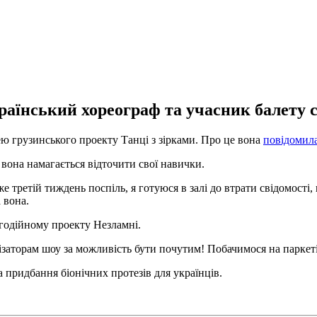
раїнський хореограф та учасник балету 
ею грузинського проекту Танці з зірками. Про це вона
повідомил
 вона намагається відточити свої навички.
 третій тиждень поспіль, я готуюся в залі до втрати свідомості
 вона.
годійному проекту Незламні.
ізаторам шоу за можливість бути почутим! Побачимося на паркеті
 придбання біонічних протезів для українців.