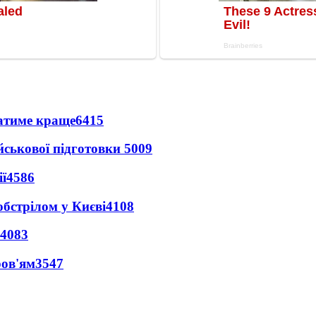
ватиме краще
6415
йськової підготовки
5009
ї
4586
обстрілом у Києві
4108
4083
ров'ям
3547