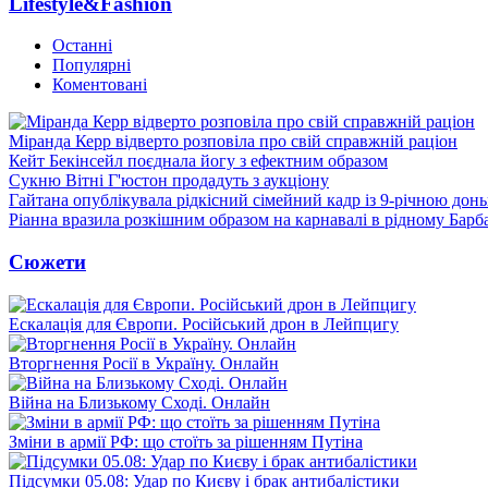
Lifestyle&Fashion
Останні
Популярні
Коментовані
Міранда Керр відверто розповіла про свій справжній раціон
Кейт Бекінсейл поєднала йогу з ефектним образом
Сукню Вітні Г'юстон продадуть з аукціону
Гайтана опублікувала рідкісний сімейний кадр із 9-річною дон
Ріанна вразила розкішним образом на карнавалі в рідному Барб
Сюжети
Ескалація для Європи. Російський дрон в Лейпцигу
Вторгнення Росії в Україну. Онлайн
Війна на Близькому Сході. Онлайн
Зміни в армії РФ: що стоїть за рішенням Путіна
Підсумки 05.08: Удар по Києву і брак антибалістики