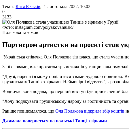
Текст:
Катя Юськів
, 1 листопада 2022, 10:02
0
3133
Фото: instagram.com/polyakovamusic/
Полякова та Єжов
Партнером артистки на проекті став ук
Українська співачка Оля Полякова зізналася, що стала учасниц
За її словами, вже протягом трьох тижнів у танцювальному залі
"Друзі, нарешті я можу поділитися з вами чудовою новиною. Вже
грузинських Танців з зірками. Неймовірні відчуття", - розповіла
Водночас вона додала, що перший виступ був присвячений бла
"Хочу подякувати грузинському народу за гостинність та орган
Раніше повідомлялося, що
Оля Полякова відкрила збір коштів
на
Джамала повернеться на польські Танці з зірками