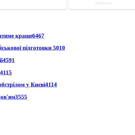
ватиме краще
6467
йськової підготовки
5010
ї
4591
4115
обстрілом у Києві
4114
ров'ям
3555