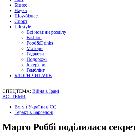
Бізнес
Наука
Шоу-бізнес
Спорт
Lifestyle
Всі новини розділу
Fashion
Food&Drinks
Мотори
Гаджети
Подорожі
Інтер'єри
Гемблінг
БЛОГИ ЧИТАЧІВ
СПЕЦТЕМА:
Війна в Ірані
ВСІ ТЕМИ
Вступ України в ЄС
Теракт в Барселоні
Марго Роббі поділилася секрет