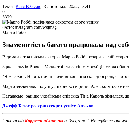
Текст:
Катя Юськів
, 3 листопада 2022, 13:41
0
3399
Фото: instagram.com/wsjmag
Марго Роббі
Знаменитість багато працювала над собо
Відома австралійська акторка Марго Роббі розкрила свій секрет
Зірка фільмів Вовк із Уолл-стріт та Загін самогубців стала об
"Я мазохіст. Навіть починаючи виконання складної ролі, я готова
Марго зазначила, що у її успіх не всі вірили. Але своїм таланто
Нагадаємо, раніше українська співачка Тіна Кароль зізналася, 
Джефф Безос розкрив секрет успіху Amazon
Новини від
Корреспондент.net
в Telegram. Підписуйтесь на на