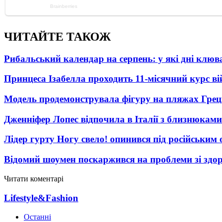
ЧИТАЙТЕ ТАКОЖ
Рибальський календар на серпень: у які дні клю
Принцеса Ізабелла проходить 11-місячний курс ві
Модель продемонструвала фігуру на пляжах Греці
Дженніфер Лопес відпочила в Італії з близнюками
Лідер гурту Ногу свело! опинився під російським 
Відомий шоумен поскаржився на проблеми зі здо
Читати коментарі
Lifestyle&Fashion
Останні