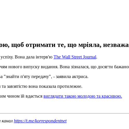
ю, щоб отримати те, що мріяла, незважаю
 успіху. Вона дала інтерв'ю
The Wall Street Journal
.
личчям нового випуску видання. Вона зізналася, що досягти бажан
 "знайти п'яту передачу", - заявила актриса.
м та завзятістю вона показала протилежне.
яким чином їй вдається
виглядати такою молодою та красивою.
ш канал
https://t.me/korrespondentnet