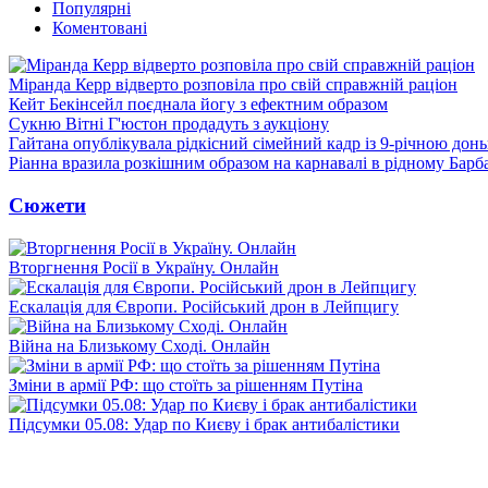
Популярні
Коментовані
Міранда Керр відверто розповіла про свій справжній раціон
Кейт Бекінсейл поєднала йогу з ефектним образом
Сукню Вітні Г'юстон продадуть з аукціону
Гайтана опублікувала рідкісний сімейний кадр із 9-річною дон
Ріанна вразила розкішним образом на карнавалі в рідному Барб
Сюжети
Вторгнення Росії в Україну. Онлайн
Ескалація для Європи. Російський дрон в Лейпцигу
Війна на Близькому Сході. Онлайн
Зміни в армії РФ: що стоїть за рішенням Путіна
Підсумки 05.08: Удар по Києву і брак антибалістики