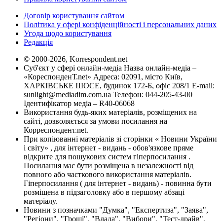
Договір користування сайтом
Політика у сфері конфіденційності і персональних даних
Угода щодо користування
Редакція
© 2000-2026, Korrespondent.net
Суб'єкт у сфері онлайн-медіа Назва онлайн-медіа –
«КореспонденТ.net» Адреса: 02091, місто Київ,
ХАРКІВСЬКЕ ШОСЕ, будинок 172-Б, офіс 208/1 E-mail:
sunlight@mediadim.com.ua
Телефон: 044-205-43-00
Ідентифікатор медіа – R40-06068
Використання будь-яких матеріалів, розміщених на
сайті, дозволяється за умови посилання на
Корреспондент.net.
При копіюванні матеріалів зі сторінки « Новини України
і світу» , для інтернет - видань - обов'язкове пряме
відкрите для пошукових систем гіперпосилання .
Посилання має бути розміщена в незалежності від
повного або часткового використання матеріалів.
Гіперпосилання ( для інтернет - видань) - повинна бути
розміщена в підзаголовку або в першому абзаці
матеріалу.
Новини з позначками "Думка", "Експертиза", "Заява",
"Регіони", "Гроші", "Влада", "Вибори", "Тест-драйв",