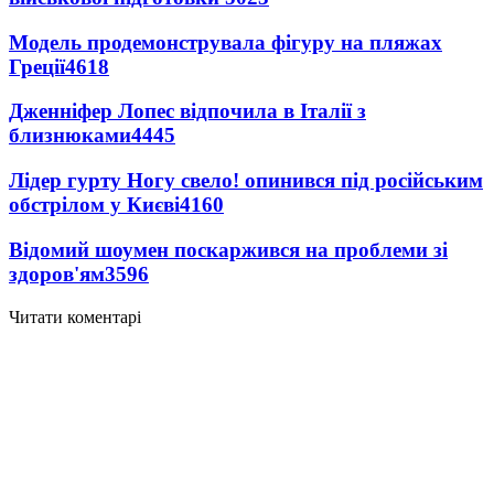
Модель продемонструвала фігуру на пляжах
Греції
4618
Дженніфер Лопес відпочила в Італії з
близнюками
4445
Лідер гурту Ногу свело! опинився під російським
обстрілом у Києві
4160
Відомий шоумен поскаржився на проблеми зі
здоров'ям
3596
Читати коментарі