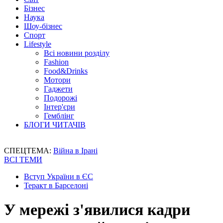
Бізнес
Наука
Шоу-бізнес
Спорт
Lifestyle
Всі новини розділу
Fashion
Food&Drinks
Мотори
Гаджети
Подорожі
Інтер'єри
Гемблінг
БЛОГИ ЧИТАЧІВ
СПЕЦТЕМА:
Війна в Ірані
ВСІ ТЕМИ
Вступ України в ЄС
Теракт в Барселоні
У мережі з'явилися кадри