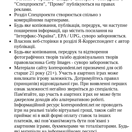
"Спецпроекти", "Промо" публікуються на правах
реклами.
Розділ Спецпроекти створюється спільно з
комерційними партнерами.
Будь яке копіювання, публікація, передрук, чи наступне
поширення інформації, що містить посилання на
"Інтерфакс-Україна", EPA / UPG, суворо забороняється.
Власник веб-сторінки в розділі Я-Корреспондент є автор
публікації.
Будь-яке копіювання, передрук та відтворення
фотографічних творів та/або аудіовізуальних творів
правовласника Getty Images - суворо забороняється.
Матеріали сайту korrespondent.net призначені для осіб
старше 21 року (21+). Участь в азартних іграх може
викликати ігрову залежність. Дотримуйтесь правил
(принципів) відповідальної гри. При виявленні перших
ознак залежності негайно зверніться до спеціаліста.
Пам'ятайте, що участь в азартних іграх не може бути
джерелом доходів або альтернативою роботі.
Інформаційний ресурс korrespondent.net не проводить
ігри на реальні та/або віртуальні гроші, також сайт не
приймає ні в якій формі оплату ставок та інших
платежів, які пов’язані/можуть бути пов’язані з
азартними іграми, букмекерами чи тоталізаторами. Будь-
які матеріали на інформаційному ресурсі