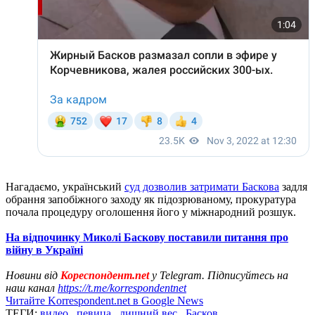
Нагадаємо, український
суд дозволив затримати Баскова
задля
обрання запобіжного заходу як підозрюваному, прокуратура
почала процедуру оголошення його у міжнародний розшук.
На відпочинку Миколі Баскову поставили питання про
війну в Україні
Новини від
Кореспондент.net
у Telegram. Підписуйтесь на
наш канал
https://t.me/korrespondentnet
Читайте Korrespondent.net в Google News
ТЕГИ:
видео
,
певица
,
лишний вес
,
Басков