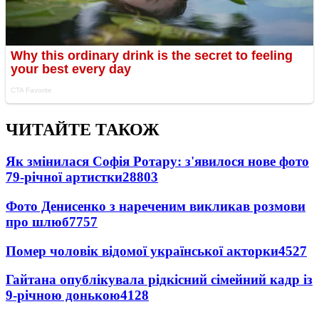
ЧИТАЙТЕ ТАКОЖ
Як змінилася Софія Ротару: з'явилося нове фото
79-річної артистки
28803
Фото Денисенко з нареченим викликав розмови
про шлюб
7757
Помер чоловік відомої української акторки
4527
Гайтана опублікувала рідкісний сімейний кадр із
9-річною донькою
4128