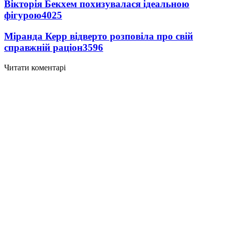
Вікторія Бекхем похизувалася ідеальною
фігурою
4025
Міранда Керр відверто розповіла про свій
справжній раціон
3596
Читати коментарі