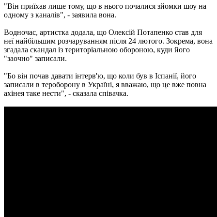
"Він приїхав лише тому, що в нього почалися зйомки шоу на
одному з каналів", - заявила вона.
Водночас, артистка додала, що Олексій Потапенко став для
неї найбільшим розчаруванням після 24 лютого. Зокрема, вона
згадала скандал із територіальною обороною, куди його
"заочно" записали.
"Бо він почав давати інтерв'ю, що коли був в Іспанії, його
записали в тероборону в Україні, я вважаю, що це вже повна
ахінея таке нести", - сказала співачка.