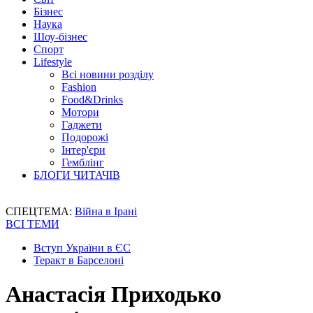
Бізнес
Наука
Шоу-бізнес
Спорт
Lifestyle
Всі новини розділу
Fashion
Food&Drinks
Мотори
Гаджети
Подорожі
Інтер'єри
Гемблінг
БЛОГИ ЧИТАЧІВ
СПЕЦТЕМА:
Війна в Ірані
ВСІ ТЕМИ
Вступ України в ЄС
Теракт в Барселоні
Анастасія Приходько