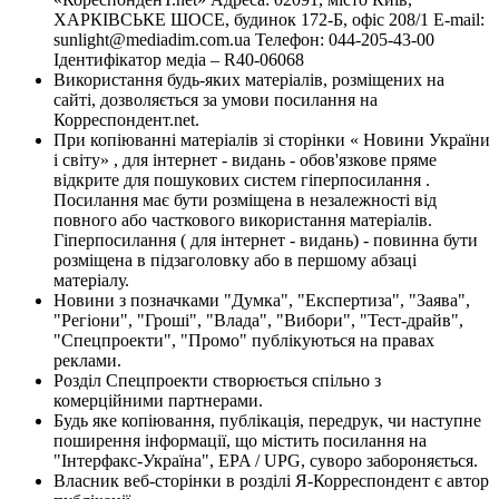
ХАРКІВСЬКЕ ШОСЕ, будинок 172-Б, офіс 208/1 E-mail:
sunlight@mediadim.com.ua
Телефон: 044-205-43-00
Ідентифікатор медіа – R40-06068
Використання будь-яких матеріалів, розміщених на
сайті, дозволяється за умови посилання на
Корреспондент.net.
При копіюванні матеріалів зі сторінки « Новини України
і світу» , для інтернет - видань - обов'язкове пряме
відкрите для пошукових систем гіперпосилання .
Посилання має бути розміщена в незалежності від
повного або часткового використання матеріалів.
Гіперпосилання ( для інтернет - видань) - повинна бути
розміщена в підзаголовку або в першому абзаці
матеріалу.
Новини з позначками "Думка", "Експертиза", "Заява",
"Регіони", "Гроші", "Влада", "Вибори", "Тест-драйв",
"Спецпроекти", "Промо" публікуються на правах
реклами.
Розділ Спецпроекти створюється спільно з
комерційними партнерами.
Будь яке копіювання, публікація, передрук, чи наступне
поширення інформації, що містить посилання на
"Інтерфакс-Україна", EPA / UPG, суворо забороняється.
Власник веб-сторінки в розділі Я-Корреспондент є автор