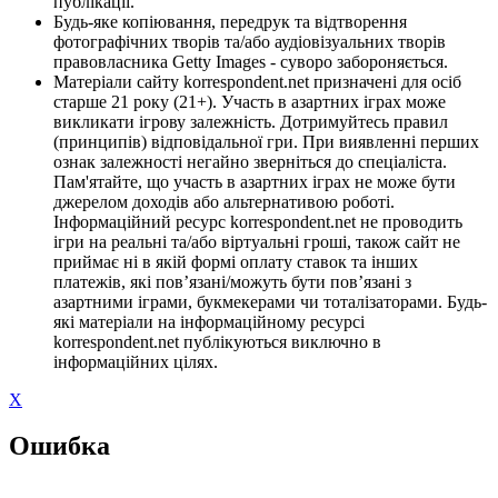
публікації.
Будь-яке копіювання, передрук та відтворення
фотографічних творів та/або аудіовізуальних творів
правовласника Getty Images - суворо забороняється.
Матеріали сайту korrespondent.net призначені для осіб
старше 21 року (21+). Участь в азартних іграх може
викликати ігрову залежність. Дотримуйтесь правил
(принципів) відповідальної гри. При виявленні перших
ознак залежності негайно зверніться до спеціаліста.
Пам'ятайте, що участь в азартних іграх не може бути
джерелом доходів або альтернативою роботі.
Інформаційний ресурс korrespondent.net не проводить
ігри на реальні та/або віртуальні гроші, також сайт не
приймає ні в якій формі оплату ставок та інших
платежів, які пов’язані/можуть бути пов’язані з
азартними іграми, букмекерами чи тоталізаторами. Будь-
які матеріали на інформаційному ресурсі
korrespondent.net публікуються виключно в
інформаційних цілях.
X
Ошибка