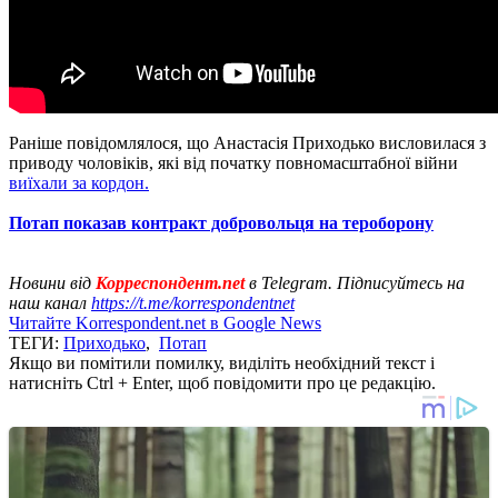
Раніше повідомлялося, що Анастасія Приходько висловилася з
приводу чоловіків, які від початку повномасштабної війни
виїхали за кордон.
Потап показав контракт добровольця на тероборону
Новини від
Корреспондент.net
в Telegram. Підписуйтесь на
наш канал
https://t.me/korrespondentnet
Читайте Korrespondent.net в Google News
ТЕГИ:
Приходько
,
Потап
Якщо ви помітили помилку, виділіть необхідний текст і
натисніть Ctrl + Enter, щоб повідомити про це редакцію.