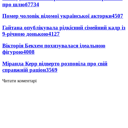
про шлюб
7734
Помер чоловік відомої української акторки
4507
Гайтана опублікувала рідкісний сімейний кадр із
9-річною донькою
4127
Вікторія Бекхем похизувалася ідеальною
фігурою
4008
Міранда Керр відверто розповіла про свій
справжній раціон
3569
Читати коментарі