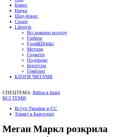
Бізнес
Наука
Шоу-бізнес
Спорт
Lifestyle
Всі новини розділу
Fashion
Food&Drinks
Мотори
Гаджети
Подорожі
Інтер'єри
Гемблінг
БЛОГИ ЧИТАЧІВ
СПЕЦТЕМА:
Війна в Ірані
ВСІ ТЕМИ
Вступ України в ЄС
Теракт в Барселоні
Меган Маркл розкрила