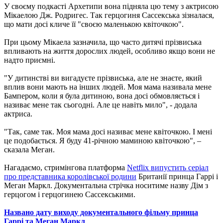
У своєму подкасті Архетипи вона підняла цю тему з актрисою
Мікаелою Дж. Родригес. Так герцогиня Сассекська зізналася,
що мати досі кличе її "своєю маленькою квіточкою".
При цьому Мікаела зазначила, що часто дитячі прізвиська
впливають на життя дорослих людей, особливо якщо вони не
надто приємні.
"У дитинстві ви вигадуєте прізвиська, але не знаєте, який
вплив вони мають на інших людей. Моя мама називала мене
Бампером, коли я була дитиною, вона досі обмовляється і
називає мене так сьогодні. Але це навіть мило", - додала
актриса.
"Так, саме так. Моя мама досі називає мене квіточкою. І мені
це подобається. Я буду 41-річною маминою квіточкою", –
сказала Меган.
Нагадаємо, стримінгова платформа
Netflix випустить серіал
про представника королівської родини
Британії принца Гаррі і
Меган Маркл. Документальна стрічка носитиме назву Дім з
герцогом і герцогинею Сассекськими.
Названо дату виходу документального фільму принца
Гаррі та Меган Маркл