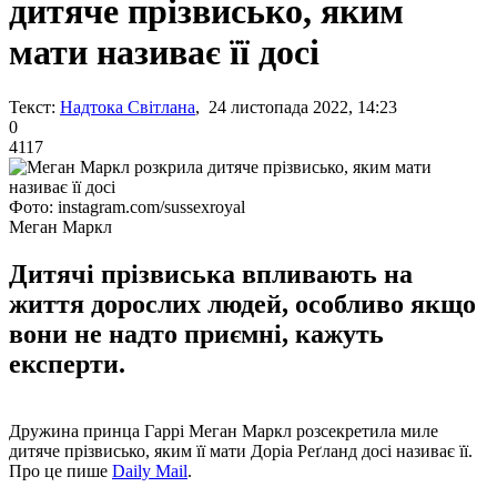
дитяче прізвисько, яким
мати називає її досі
Текст:
Надтока Світлана
, 24 листопада 2022, 14:23
0
4117
Фото: instagram.com/sussexroyal
Меган Маркл
Дитячі прізвиська впливають на
життя дорослих людей, особливо якщо
вони не надто приємні, кажуть
експерти.
Дружина принца Гаррі Меган Маркл розсекретила миле
дитяче прізвисько, яким її мати Доріа Реґланд досі називає її.
Про це пише
Daily Mail
.