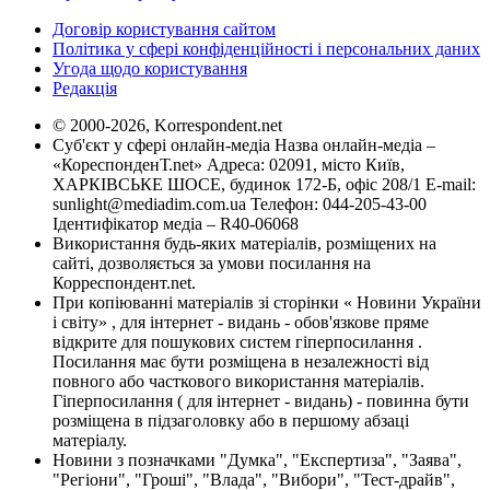
Договір користування сайтом
Політика у сфері конфіденційності і персональних даних
Угода щодо користування
Редакція
© 2000-2026, Korrespondent.net
Суб'єкт у сфері онлайн-медіа Назва онлайн-медіа –
«КореспонденТ.net» Адреса: 02091, місто Київ,
ХАРКІВСЬКЕ ШОСЕ, будинок 172-Б, офіс 208/1 E-mail:
sunlight@mediadim.com.ua
Телефон: 044-205-43-00
Ідентифікатор медіа – R40-06068
Використання будь-яких матеріалів, розміщених на
сайті, дозволяється за умови посилання на
Корреспондент.net.
При копіюванні матеріалів зі сторінки « Новини України
і світу» , для інтернет - видань - обов'язкове пряме
відкрите для пошукових систем гіперпосилання .
Посилання має бути розміщена в незалежності від
повного або часткового використання матеріалів.
Гіперпосилання ( для інтернет - видань) - повинна бути
розміщена в підзаголовку або в першому абзаці
матеріалу.
Новини з позначками "Думка", "Експертиза", "Заява",
"Регіони", "Гроші", "Влада", "Вибори", "Тест-драйв",