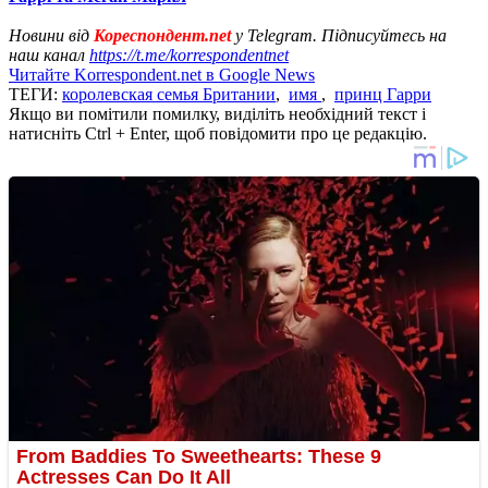
Новини від
Кореспондент.net
у Telegram. Підписуйтесь на
наш канал
https://t.me/korrespondentnet
Читайте Korrespondent.net в Google News
ТЕГИ:
королевская семья Британии
,
имя
,
принц Гарри
Якщо ви помітили помилку, виділіть необхідний текст і
натисніть Ctrl + Enter, щоб повідомити про це редакцію.