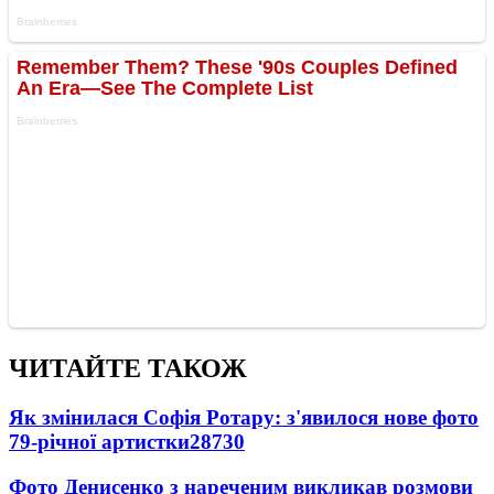
ЧИТАЙТЕ ТАКОЖ
Як змінилася Софія Ротару: з'явилося нове фото
79-річної артистки
28730
Фото Денисенко з нареченим викликав розмови