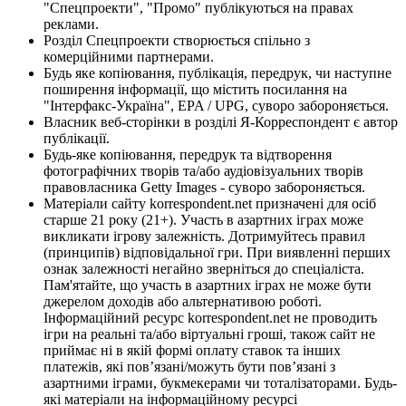
"Спецпроекти", "Промо" публікуються на правах
реклами.
Розділ Спецпроекти створюється спільно з
комерційними партнерами.
Будь яке копіювання, публікація, передрук, чи наступне
поширення інформації, що містить посилання на
"Інтерфакс-Україна", EPA / UPG, суворо забороняється.
Власник веб-сторінки в розділі Я-Корреспондент є автор
публікації.
Будь-яке копіювання, передрук та відтворення
фотографічних творів та/або аудіовізуальних творів
правовласника Getty Images - суворо забороняється.
Матеріали сайту korrespondent.net призначені для осіб
старше 21 року (21+). Участь в азартних іграх може
викликати ігрову залежність. Дотримуйтесь правил
(принципів) відповідальної гри. При виявленні перших
ознак залежності негайно зверніться до спеціаліста.
Пам'ятайте, що участь в азартних іграх не може бути
джерелом доходів або альтернативою роботі.
Інформаційний ресурс korrespondent.net не проводить
ігри на реальні та/або віртуальні гроші, також сайт не
приймає ні в якій формі оплату ставок та інших
платежів, які пов’язані/можуть бути пов’язані з
азартними іграми, букмекерами чи тоталізаторами. Будь-
які матеріали на інформаційному ресурсі