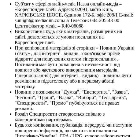
Суб'єкт у сфері онлайн-медіа Назва онлайн-медіа –
«КореспонденТ.net» Адреса: 02091, місто Київ,
ХАРКІВСЬКЕ ШОСЕ, будинок 172-Б, офіс 208/1 E-mail:
sunlight@mediadim.com.ua
Телефон: 044-205-43-00
Ідентифікатор медіа – R40-06068
Використання будь-яких матеріалів, розміщених на
сайті, дозволяється за умови посилання на
Корреспондент.net.
При копіюванні матеріалів зі сторінки « Новини України
і світу» , для інтернет - видань - обов'язкове пряме
відкрите для пошукових систем гіперпосилання .
Посилання має бути розміщена в незалежності від
повного або часткового використання матеріалів.
Гіперпосилання ( для інтернет - видань) - повинна бути
розміщена в підзаголовку або в першому абзаці
матеріалу.
Новини з позначками "Думка", "Експертиза", "Заява",
"Регіони", "Гроші", "Влада", "Вибори", "Тест-драйв",
"Спецпроекти", "Промо" публікуються на правах
реклами.
Розділ Спецпроекти створюється спільно з
комерційними партнерами.
Будь яке копіювання, публікація, передрук, чи наступне
поширення інформації, що містить посилання на
"Інтерфакс-Україна", EPA / UPG, суворо забороняється.