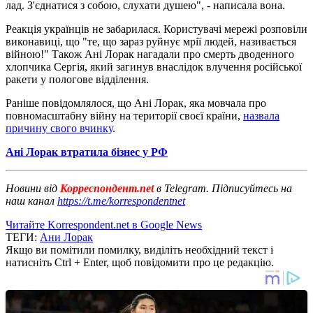
лад. З'єднатися з собою, слухати душею", - написала вона.
Реакція українців не забарилася. Користувачі мережі розповіли
виконавиці, що "те, що зараз руйнує мрії людей, називається
війною!" Також Ані Лорак нагадали про смерть дводенного
хлопчика Сергія, який загинув внаслідок влучення російської
ракети у пологове відділення.
Раніше повідомлялося, що Ані Лорак, яка мовчала про
повномасштабну війну на території своєї країни,
назвала
причину свого вчинку
.
Ані Лорак втратила бізнес у РФ
Новини від
Корреспондент.net
в Telegram. Підписуйтесь на
наш канал
https://t.me/korrespondentnet
Читайте Korrespondent.net в Google News
ТЕГИ:
Ани Лорак
Якщо ви помітили помилку, виділіть необхідний текст і
натисніть Ctrl + Enter, щоб повідомити про це редакцію.