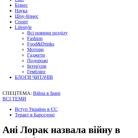
Бізнес
Наука
Шоу-бізнес
Спорт
Lifestyle
Всі новини розділу
Fashion
Food&Drinks
Мотори
Гаджети
Подорожі
Інтер'єри
Гемблінг
БЛОГИ ЧИТАЧІВ
СПЕЦТЕМА:
Війна в Ірані
ВСІ ТЕМИ
Вступ України в ЄС
Теракт в Барселоні
Ані Лорак назвала війну в