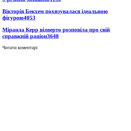
Вікторія Бекхем похизувалася ідеальною
фігурою
4053
Міранда Керр відверто розповіла про свій
справжній раціон
3648
Читати коментарі