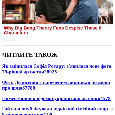
ЧИТАЙТЕ ТАКОЖ
Як змінилася Софія Ротару: з'явилося нове фото
79-річної артистки
28925
Фото Денисенко з нареченим викликав розмови
про шлюб
7788
Помер чоловік відомої української акторки
4578
Гайтана опублікувала рідкісний сімейний кадр із
9-річною донькою
4130