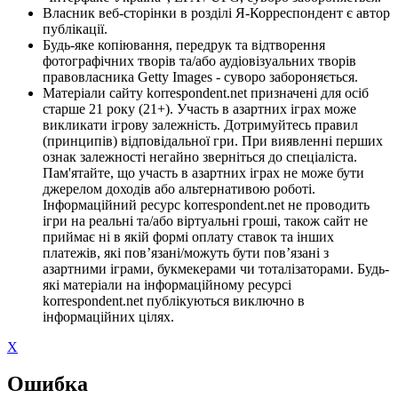
Власник веб-сторінки в розділі Я-Корреспондент є автор
публікації.
Будь-яке копіювання, передрук та відтворення
фотографічних творів та/або аудіовізуальних творів
правовласника Getty Images - суворо забороняється.
Матеріали сайту korrespondent.net призначені для осіб
старше 21 року (21+). Участь в азартних іграх може
викликати ігрову залежність. Дотримуйтесь правил
(принципів) відповідальної гри. При виявленні перших
ознак залежності негайно зверніться до спеціаліста.
Пам'ятайте, що участь в азартних іграх не може бути
джерелом доходів або альтернативою роботі.
Інформаційний ресурс korrespondent.net не проводить
ігри на реальні та/або віртуальні гроші, також сайт не
приймає ні в якій формі оплату ставок та інших
платежів, які пов’язані/можуть бути пов’язані з
азартними іграми, букмекерами чи тоталізаторами. Будь-
які матеріали на інформаційному ресурсі
korrespondent.net публікуються виключно в
інформаційних цілях.
X
Ошибка