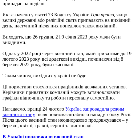
припадає на неділю.
Як зазначено у статті 73 Кодексу України
Про працю,
якщо
великі державні або релігійні свята припадають на вихідний
день, наступний після них понеділок також вихідний.
Виходить, що 26 грудня, 2 і 9 січня 2023 року мали бути
вихідними.
Однак у 2022 році через воєнний стан, який триватиме до 19
лютого 2023 року, всі додаткові вихідні, починаючи від 8
березня 2022 року, були скасовані.
Таким чином, вихідних у країні не буде.
Ці нормативи стосуються працівників державних установ.
Керівники приватних компаній можуть встановлювати
графіки відпочинку та роботи персоналу самостійно.
Нагадаємо, вранці 24 лютого
Україна запровадила режим
воєнного стану
після повномасштабного нападу з боку Росії.
Після цього ваєнний стан неодноразово продовжувався – у
березні, квітні, травні, серпні та листопаді.
В Україні продовжили воєнний стан