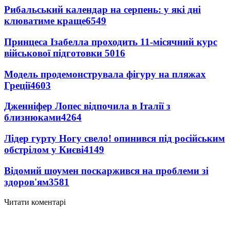
Рибальський календар на серпень: у які дні
клюватиме краще
6549
Принцеса Ізабелла проходить 11-місячний курс
військової підготовки
5016
Модель продемонструвала фігуру на пляжах
Греції
4603
Дженніфер Лопес відпочила в Італії з
близнюками
4264
Лідер гурту Ногу свело! опинився під російським
обстрілом у Києві
4149
Відомий шоумен поскаржився на проблеми зі
здоров'ям
3581
Читати коментарі