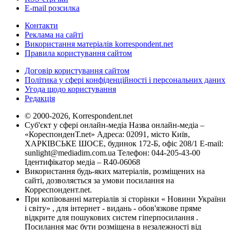
E-mail розсилка
Контакти
Реклама на сайті
Використання матеріалів korrespondent.net
Правила користування сайтом
Договір користування сайтом
Політика у сфері конфіденційності і персональних даних
Угода щодо користування
Редакція
© 2000-2026, Korrespondent.net
Суб'єкт у сфері онлайн-медіа Назва онлайн-медіа –
«КореспонденТ.net» Адреса: 02091, місто Київ,
ХАРКІВСЬКЕ ШОСЕ, будинок 172-Б, офіс 208/1 E-mail:
sunlight@mediadim.com.ua
Телефон: 044-205-43-00
Ідентифікатор медіа – R40-06068
Використання будь-яких матеріалів, розміщених на
сайті, дозволяється за умови посилання на
Корреспондент.net.
При копіюванні матеріалів зі сторінки « Новини України
і світу» , для інтернет - видань - обов'язкове пряме
відкрите для пошукових систем гіперпосилання .
Посилання має бути розміщена в незалежності від