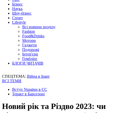
Бізнес
Наука
Шоу-бізнес
Спорт
Lifestyle
Всі новини розділу
Fashion
Food&Drinks
Мотори
Гаджети
Подорожі
Інтер'єри
Гемблінг
БЛОГИ ЧИТАЧІВ
СПЕЦТЕМА:
Війна в Ірані
ВСІ ТЕМИ
Вступ України в ЄС
Теракт в Барселоні
Новий рік та Різдво 2023: чи