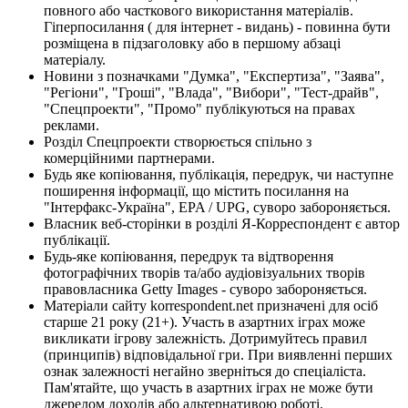
повного або часткового використання матеріалів.
Гіперпосилання ( для інтернет - видань) - повинна бути
розміщена в підзаголовку або в першому абзаці
матеріалу.
Новини з позначками "Думка", "Експертиза", "Заява",
"Регіони", "Гроші", "Влада", "Вибори", "Тест-драйв",
"Спецпроекти", "Промо" публікуються на правах
реклами.
Розділ Спецпроекти створюється спільно з
комерційними партнерами.
Будь яке копіювання, публікація, передрук, чи наступне
поширення інформації, що містить посилання на
"Інтерфакс-Україна", EPA / UPG, суворо забороняється.
Власник веб-сторінки в розділі Я-Корреспондент є автор
публікації.
Будь-яке копіювання, передрук та відтворення
фотографічних творів та/або аудіовізуальних творів
правовласника Getty Images - суворо забороняється.
Матеріали сайту korrespondent.net призначені для осіб
старше 21 року (21+). Участь в азартних іграх може
викликати ігрову залежність. Дотримуйтесь правил
(принципів) відповідальної гри. При виявленні перших
ознак залежності негайно зверніться до спеціаліста.
Пам'ятайте, що участь в азартних іграх не може бути
джерелом доходів або альтернативою роботі.