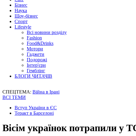
Бізнес
Наука
Шоу-бізнес
Спорт
Lifestyle
Всі новини розділу
Fashion
Food&Drinks
Мотори
Гаджети
Подорожі
Інтер'єри
Гемблінг
БЛОГИ ЧИТАЧІВ
СПЕЦТЕМА:
Війна в Ірані
ВСІ ТЕМИ
Вступ України в ЄС
Теракт в Барселоні
Вісім українок потрапили у Т