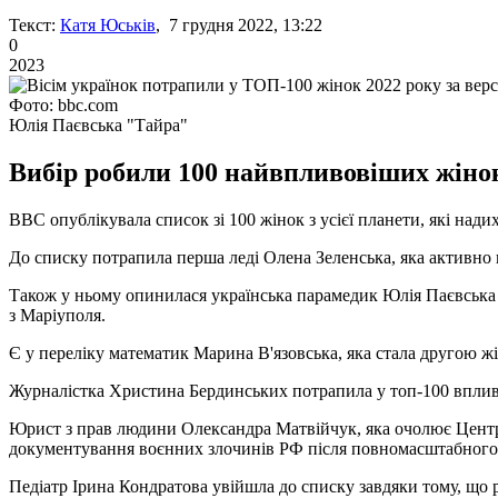
Текст:
Катя Юськів
, 7 грудня 2022, 13:22
0
2023
Фото: bbc.com
Юлія Паєвська "Тайра"
Вибір робили 100 найвпливовіших жінок 
BBC опублікувала список зі 100 жінок з усієї планети, які над
До списку потрапила перша леді Олена Зеленська, яка активно
Також у ньому опинилася українська парамедик Юлія Паєвська з
з Маріуполя.
Є у переліку математик Марина В'язовська, яка стала другою жі
Журналістка Христина Бердинських потрапила у топ-100 впливови
Юрист з прав людини Олександра Матвійчук, яка очолює Центр гр
документування воєнних злочинів РФ після повномасштабного 
Педіатр Ірина Кондратова увійшла до списку завдяки тому, що 