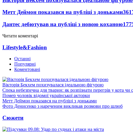
Вікторія Бекхем похизувалася ідеальною фігурою
Метт Деймон показався на публіці з доньками
361
Дантес дебютував на публіці з новою коханою
177
Читати коментарі
Lifestyle&Fashion
Останні
Популярні
Коментовані
Вікторія Бекхем похизувалася ідеальною фігурою
Спека небезпечна для тварин: як розпізнати перегрів у кота чи 
Помер чоловік відомої української акторки
Метт Деймон показався на публіці з доньками
Фото Денисенко з нареченим викликав розмови про шлюб
Сюжети