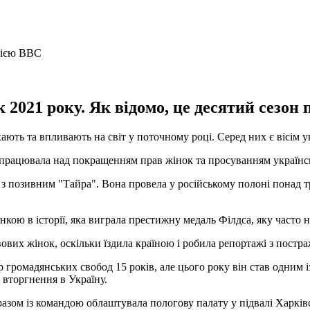
2021 року. Як відомо, це десятий сезон 
ихають та впливають на світ у поточному році. Серед них є вісім
 працювала над покращенням прав жінок та просуванням українсь
 позивним "Тайра". Вона провела у російському полоні понад тр
нкою в історії, яка виграла престижну медаль Філдса, яку часто
х жінок, оскільки їздила країною і робила репортажі з постражд
омадянських свобод 15 років, але цього року він став одним із 
вторгнення в Україну.
разом із командою облаштувала пологову палату у підвалі Харків