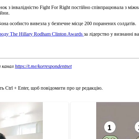
нок з інвалідністю Fight For Right постійно співпрацювала з між
ійни.
она особисто вивезла у безпечне місце 200 поранених солдатів.
оду The Hillary Rodham Clinton Awards
за лідерство у визнанні 
ш канал
https://t.me/korrespondentnet
ь Ctrl + Enter, щоб повідомити про це редакцію.