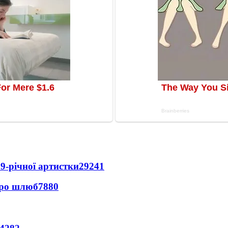
9-річної артистки
29241
про шлюб
7880