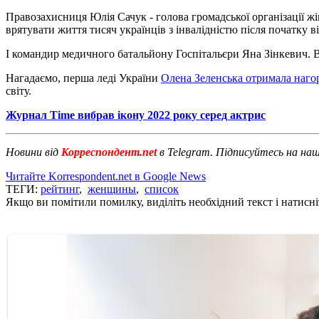
Правозахисниця Юлія Сачук - голова громадської організації жі
врятувати життя тисяч українців з інвалідністю після початку в
І командир медичного батальйону Госпітальєри Яна Зінкевич. В
Нагадаємо, перша леді України
Олена Зеленська отримала нагор
світу.
Журнал Time вибрав ікону 2022 року серед актрис
Новини від
Корреспондент.net
в Telegram. Підписуйтесь на на
Читайте Korrespondent.net в Google News
ТЕГИ:
рейтинг
,
женщины
,
список
Якщо ви помітили помилку, виділіть необхідний текст і натисніт