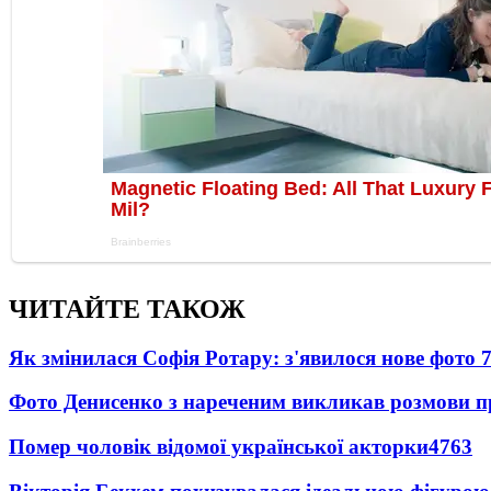
ЧИТАЙТЕ ТАКОЖ
Як змінилася Софія Ротару: з'явилося нове фото 7
Фото Денисенко з нареченим викликав розмови 
Помер чоловік відомої української акторки
4763