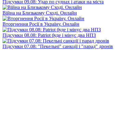
Підсумки 09.08: Удар по суднах і атаки на міста
Війна на Близькому Сході. Онлайн
Вторгнення Росії в Україну. Онлайн
Підсумки 08.08: Patriot буде і мінус два НПЗ
Підсумки 07.08: "Пекельні" санкції і "парад" дронів