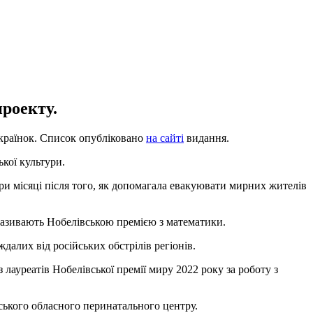
проекту.
 українок. Список опубліковано
на сайті
видання.
кої культури.
и місяці після того, як допомагала евакуювати мирних жителів
 називають Нобелівською премією з математики.
алих від російських обстрілів регіонів.
лауреатів Нобелівської премії миру 2022 року за роботу з
ського обласного перинатального центру.