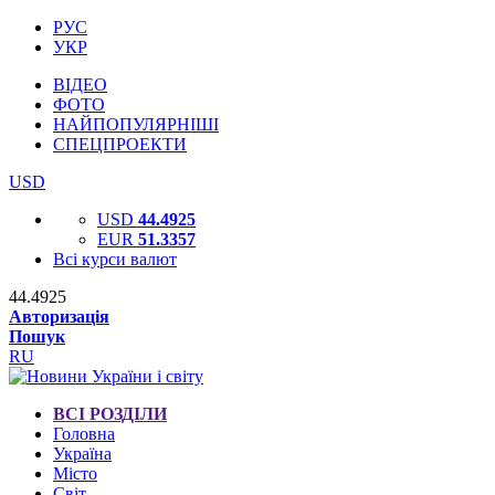
РУС
УКР
ВІДЕО
ФОТО
НАЙПОПУЛЯРНІШІ
СПЕЦПРОЕКТИ
USD
USD
44.4925
EUR
51.3357
Всі курси валют
44.4925
Авторизація
Пошук
RU
ВСІ РОЗДІЛИ
Головна
Україна
Місто
Світ