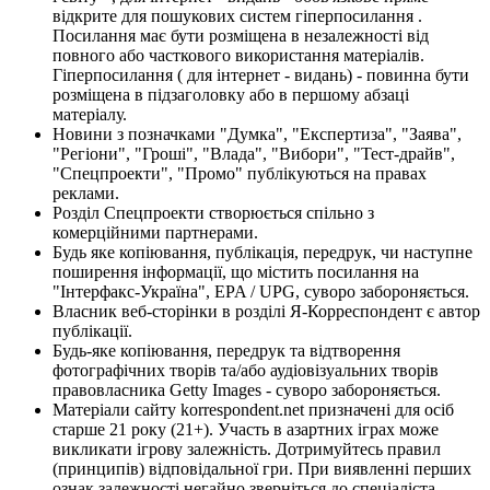
відкрите для пошукових систем гіперпосилання .
Посилання має бути розміщена в незалежності від
повного або часткового використання матеріалів.
Гіперпосилання ( для інтернет - видань) - повинна бути
розміщена в підзаголовку або в першому абзаці
матеріалу.
Новини з позначками "Думка", "Експертиза", "Заява",
"Регіони", "Гроші", "Влада", "Вибори", "Тест-драйв",
"Спецпроекти", "Промо" публікуються на правах
реклами.
Розділ Спецпроекти створюється спільно з
комерційними партнерами.
Будь яке копіювання, публікація, передрук, чи наступне
поширення інформації, що містить посилання на
"Інтерфакс-Україна", EPA / UPG, суворо забороняється.
Власник веб-сторінки в розділі Я-Корреспондент є автор
публікації.
Будь-яке копіювання, передрук та відтворення
фотографічних творів та/або аудіовізуальних творів
правовласника Getty Images - суворо забороняється.
Матеріали сайту korrespondent.net призначені для осіб
старше 21 року (21+). Участь в азартних іграх може
викликати ігрову залежність. Дотримуйтесь правил
(принципів) відповідальної гри. При виявленні перших
ознак залежності негайно зверніться до спеціаліста.