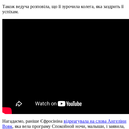
Також ведуча розповіла, що її зурочила колега, яка заздрить її
успіхам.
Нагадаємо, раніше Єфросініна
відреагувала на слова Ангеліни
Вовк
, яка вела програму Спокойной ночи, малыши, і заявила,