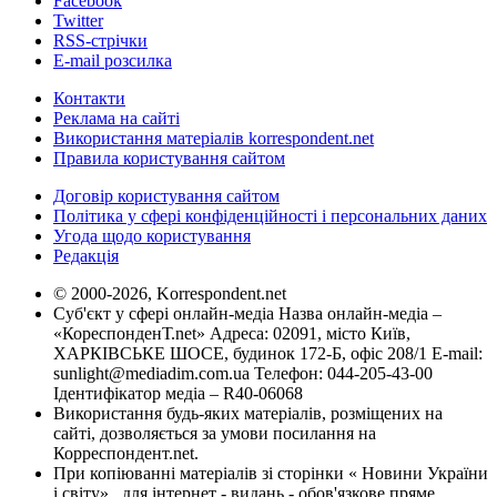
Facebook
Twitter
RSS-стрічки
E-mail розсилка
Контакти
Реклама на сайті
Використання матеріалів korrespondent.net
Правила користування сайтом
Договір користування сайтом
Політика у сфері конфіденційності і персональних даних
Угода щодо користування
Редакція
© 2000-2026, Korrespondent.net
Суб'єкт у сфері онлайн-медіа Назва онлайн-медіа –
«КореспонденТ.net» Адреса: 02091, місто Київ,
ХАРКІВСЬКЕ ШОСЕ, будинок 172-Б, офіс 208/1 E-mail:
sunlight@mediadim.com.ua
Телефон: 044-205-43-00
Ідентифікатор медіа – R40-06068
Використання будь-яких матеріалів, розміщених на
сайті, дозволяється за умови посилання на
Корреспондент.net.
При копіюванні матеріалів зі сторінки « Новини України
і світу» , для інтернет - видань - обов'язкове пряме