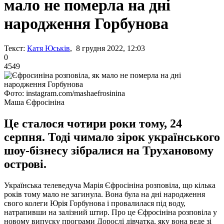
мало не померла на дні
народження Горбунова
Текст:
Катя Юськів
, 8 грудня 2022, 12:03
0
4549
Фото: instagram.com/mashaefrosinina
Маша Єфросініна
Це сталося чотири роки тому, 24
серпня. Тоді чимало зірок українського
шоу-бізнесу зібралися на Трухановому
острові.
Українська телеведуча Марія Єфросініна розповіла, що кілька
років тому мало не загинула. Вона була на дні народження
свого колеги Юрія Горбунова і провалилася під воду,
натрапивши на залізний штир. Про це Єфросініна розповіла у
новому випуску програми Дорослі дівчатка, яку вона веде зі