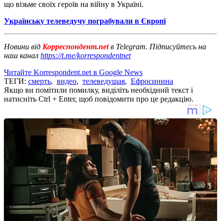
що візьме своїх героїв на війну в Україні.
Українську телеведучу пограбували в Європі
Новини від
Корреспондент.net
в Telegram. Підписуйтесь на
наш канал
https://t.me/korrespondentnet
Читайте Korrespondent.net в Google News
ТЕГИ:
смерть
,
видео
,
телеведущая
,
Ефросинина
Якщо ви помітили помилку, виділіть необхідний текст і
натисніть Ctrl + Enter, щоб повідомити про це редакцію.