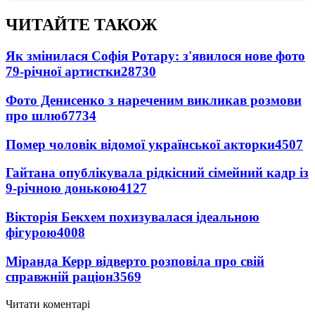
ЧИТАЙТЕ ТАКОЖ
Як змінилася Софія Ротару: з'явилося нове фото
79-річної артистки
28730
Фото Денисенко з нареченим викликав розмови
про шлюб
7734
Помер чоловік відомої української акторки
4507
Гайтана опублікувала рідкісний сімейний кадр із
9-річною донькою
4127
Вікторія Бекхем похизувалася ідеальною
фігурою
4008
Міранда Керр відверто розповіла про свій
справжній раціон
3569
Читати коментарі