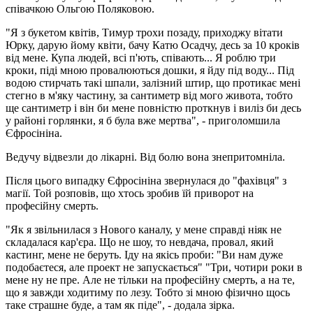
співачкою Ольгою Поляковою.
"Я з букетом квітів, Тимур трохи позаду, приходжу вітати
Юрку, дарую йому квіти, бачу Катю Осадчу, десь за 10 кроків
від мене. Купа людей, всі п'ють, співають... Я роблю три
кроки, піді мною провалюються дошки, я йду під воду... Під
водою стирчать такі шпали, залізний штир, що протикає мені
стегно в м'яку частину, за сантиметр від мого живота, тобто
ще сантиметр і він би мене повністю проткнув і виліз би десь
у районі горлянки, я б була вже мертва", - приголомшила
Єфросініна.
Ведучу відвезли до лікарні. Від болю вона знепритомніла.
Після цього випадку Єфросініна звернулася до "фахівця" з
магії. Той розповів, що хтось зробив їй приворот на
професійну смерть.
"Як я звільнилася з Нового каналу, у мене справді ніяк не
складалася кар'єра. Що не шоу, то невдача, провал, який
кастинг, мене не беруть. Іду на якісь проби: "Ви нам дуже
подобаєтеся, але проект не запускається" "Три, чотири роки в
мене ну не пре. Але не тільки на професійну смерть, а на те,
що я завжди ходитиму по лезу. Тобто зі мною фізично щось
таке страшне буде, а там як піде", - додала зірка.