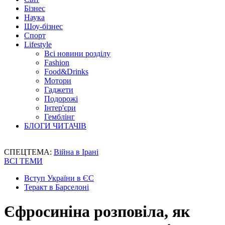
Бізнес
Наука
Шоу-бізнес
Спорт
Lifestyle
Всі новини розділу
Fashion
Food&Drinks
Мотори
Гаджети
Подорожі
Інтер'єри
Гемблінг
БЛОГИ ЧИТАЧІВ
СПЕЦТЕМА:
Війна в Ірані
ВСІ ТЕМИ
Вступ України в ЄС
Теракт в Барселоні
Єфросиніна розповіла, як