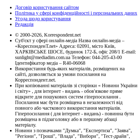
Договір користування сайтом
Політика у сфері конфіденційності і персональних даних
Угода щодо користування
Редакція
© 2000-2026, Korrespondent.net
Суб'єкт у сфері онлайн-медіа Назва онлайн-медіа –
«КореспонденТ.net» Адреса: 02091, місто Київ,
ХАРКІВСЬКЕ ШОСЕ, будинок 172-Б, офіс 208/1 E-mail:
sunlight@mediadim.com.ua
Телефон: 044-205-43-00
Ідентифікатор медіа – R40-06068
Використання будь-яких матеріалів, розміщених на
сайті, дозволяється за умови посилання на
Корреспондент.net.
При копіюванні матеріалів зі сторінки « Новини України
і світу» , для інтернет - видань - обов'язкове пряме
відкрите для пошукових систем гіперпосилання .
Посилання має бути розміщена в незалежності від
повного або часткового використання матеріалів.
Гіперпосилання ( для інтернет - видань) - повинна бути
розміщена в підзаголовку або в першому абзаці
матеріалу.
Новини з позначками "Думка", "Експертиза", "Заява",
"Регіони", "Гроші", "Влада", "Вибори", "Тест-драйв",