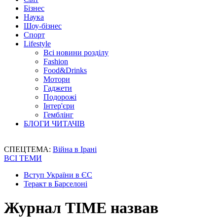
Бізнес
Наука
Шоу-бізнес
Спорт
Lifestyle
Всі новини розділу
Fashion
Food&Drinks
Мотори
Гаджети
Подорожі
Інтер'єри
Гемблінг
БЛОГИ ЧИТАЧІВ
СПЕЦТЕМА:
Війна в Ірані
ВСІ ТЕМИ
Вступ України в ЄС
Теракт в Барселоні
Журнал TIME назвав