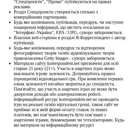
"Спецпроекти", "Промо" публікуються на правах
реклами.
Розділ Спецпроекти створюється спільно з
комерційними партнерами.
Будь яке копіювання, публікація, передрук, чи наступне
поширення інформації, що містить посилання на
"Інтерфакс-Україна", EPA / UPG, суворо забороняється.
Власник веб-сторінки в розділі Я-Корреспондент є автор
публікації.
Будь-яке копіювання, передрук та відтворення
фотографічних творів та/або аудіовізуальних творів
правовласника Getty Images - суворо забороняється.
Матеріали сайту korrespondent.net призначені для осіб
старше 21 року (21+). Участь в азартних іграх може
викликати ігрову залежність. Дотримуйтесь правил
(принципів) відповідальної гри. При виявленні перших
ознак залежності негайно зверніться до спеціаліста.
Пам'ятайте, що участь в азартних іграх не може бути
джерелом доходів або альтернативою роботі.
Інформаційний ресурс korrespondent.net не проводить
ігри на реальні та/або віртуальні гроші, також сайт не
приймає ні в якій формі оплату ставок та інших
платежів, які пов’язані/можуть бути пов’язані з
азартними іграми, букмекерами чи тоталізаторами. Будь-
які матеріали на інформаційному ресурсі