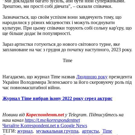
"Ми докладали багато зусиль, аби бути ніби супержінками.
Зрештою, ми прості собі дівчата", – сказали співачки.
Зазначається, що своїм успіхом вони завдячують тому, що
народилися у різних місцевостях і можуть поєднувати
культури. При цьому співачки торують собі сольну кар'єру, що
ще більше додає їм популярності.
Зараз артистки готуються до нового світового турне, яке
заплановане на час з грудня до початку наступного, 2023 року.
Time
Нагадаємо, що журнал Time назвав
Людиною року
президента
України Володимира Зеленського за його скеровуючу роль під
час повномасштабної війни.
Журнал Time вибрав ікону 2022 року серед актрис
Новини від
Кореспондент.net
у Telegram. Підписуйтесь на
наш канал
https://t.me/korrespondentnet
Читайте Korrespondent.net в Google News
ТЕГИ:
журнал
,
музыкальная группа
,
артисты
,
Time