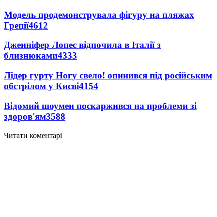
Модель продемонструвала фігуру на пляжах
Греції
4612
Дженніфер Лопес відпочила в Італії з
близнюками
4333
Лідер гурту Ногу свело! опинився під російським
обстрілом у Києві
4154
Відомий шоумен поскаржився на проблеми зі
здоров'ям
3588
Читати коментарі