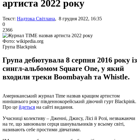
артиста 2022 року
Текст:
Надтока Світлана
, 8 грудня 2022, 16:35
0
2366
Фото: wikipedia.org
Група Blackpink
Група дебютувала 8 серпня 2016 року із
сингл-альбомом Square One, у який
входили треки Boombayah та Whistle.
Американський журнал Time назвав кращим артистом
нинішнього року південнокорейський дівочий гурт Blackpink.
Про це
йдеться
на сайті видання.
Учасниці колективу – Дженні, Джису, Лісі й Розі, незважаючи
на те, що завоювали серця шанувальників у всьому світі,
називають себе простими дівчатами.