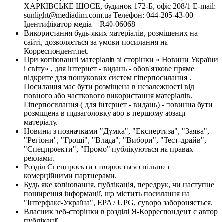
ХАРКІВСЬКЕ ШОСЕ, будинок 172-Б, офіс 208/1 E-mail:
sunlight@mediadim.com.ua
Телефон: 044-205-43-00
Ідентифікатор медіа – R40-06068
Використання будь-яких матеріалів, розміщених на
сайті, дозволяється за умови посилання на
Корреспондент.net.
При копіюванні матеріалів зі сторінки « Новини України
і світу» , для інтернет - видань - обов'язкове пряме
відкрите для пошукових систем гіперпосилання .
Посилання має бути розміщена в незалежності від
повного або часткового використання матеріалів.
Гіперпосилання ( для інтернет - видань) - повинна бути
розміщена в підзаголовку або в першому абзаці
матеріалу.
Новини з позначками "Думка", "Експертиза", "Заява",
"Регіони", "Гроші", "Влада", "Вибори", "Тест-драйв",
"Спецпроекти", "Промо" публікуються на правах
реклами.
Розділ Спецпроекти створюється спільно з
комерційними партнерами.
Будь яке копіювання, публікація, передрук, чи наступне
поширення інформації, що містить посилання на
"Інтерфакс-Україна", EPA / UPG, суворо забороняється.
Власник веб-сторінки в розділі Я-Корреспондент є автор
публікації.