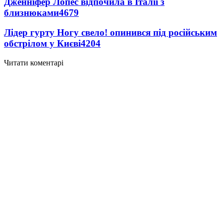
Дженніфер Лопес відпочила в Італії з
близнюками
4679
Лідер гурту Ногу свело! опинився під російським
обстрілом у Києві
4204
Читати коментарі