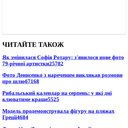
ЧИТАЙТЕ ТАКОЖ
Як змінилася Софія Ротару: з'явилося нове фото
79-річної артистки
25782
Фото Денисенко з нареченим викликав розмови
про шлюб
7168
Рибальський календар на серпень: у які дні
клюватиме краще
5525
Модель продемонструвала фігуру на пляжах
Греції
4684