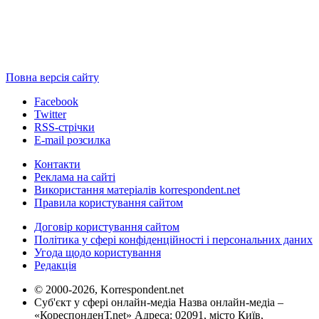
Повна версія сайту
Facebook
Twitter
RSS-стрічки
E-mail розсилка
Контакти
Реклама на сайті
Використання матеріалів korrespondent.net
Правила користування сайтом
Договір користування сайтом
Політика у сфері конфіденційності і персональних даних
Угода щодо користування
Редакція
© 2000-2026, Korrespondent.net
Суб'єкт у сфері онлайн-медіа Назва онлайн-медіа –
«КореспонденТ.net» Адреса: 02091, місто Київ,