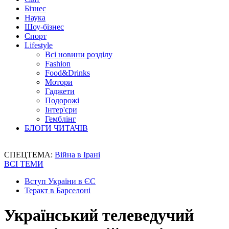
Бізнес
Наука
Шоу-бізнес
Спорт
Lifestyle
Всі новини розділу
Fashion
Food&Drinks
Мотори
Гаджети
Подорожі
Інтер'єри
Гемблінг
БЛОГИ ЧИТАЧІВ
СПЕЦТЕМА:
Війна в Ірані
ВСІ ТЕМИ
Вступ України в ЄС
Теракт в Барселоні
Український телеведучий