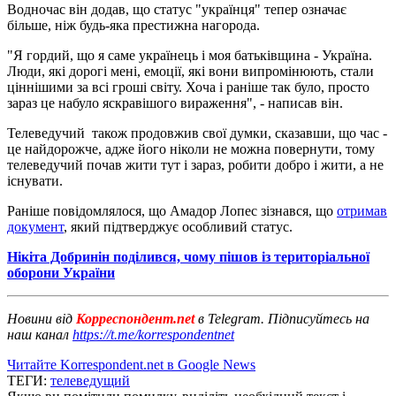
Водночас він додав, що статус "українця" тепер означає
більше, ніж будь-яка престижна нагорода.
"Я гордий, що я саме українець і моя батьківщина - Україна.
Люди, які дорогі мені, емоції, які вони випромінюють, стали
ціннішими за всі гроші світу. Хоча і раніше так було, просто
зараз це набуло яскравішого вираження", - написав він.
Телеведучий також продовжив свої думки, сказавши, що час -
це найдорожче, адже його ніколи не можна повернути, тому
телеведучий почав жити тут і зараз, робити добро і жити, а не
існувати.
Раніше повідомлялося, що Амадор Лопес зізнався, що
отримав
документ
, який підтверджує особливий статус.
Нікіта Добринін поділився, чому пішов із територіальної
оборони України
Новини від
Корреспондент.net
в Telegram. Підписуйтесь на
наш канал
https://t.me/korrespondentnet
Читайте Korrespondent.net в Google News
ТЕГИ:
телеведущий