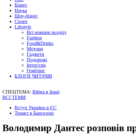
Бізнес
Наука
Шоу-бізнес
Спорт
Lifestyle
Всі новини розділу
Fashion
Food&Drinks
Мотори
Гаджети
Подорожі
Інтер'єри
Гемблінг
БЛОГИ ЧИТАЧІВ
СПЕЦТЕМА:
Війна в Ірані
ВСІ ТЕМИ
Вступ України в ЄС
Теракт в Барселоні
Володимир Дантес розповів пр