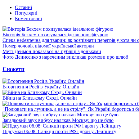
Останні
Популярні
Коментовані
Вікторія Бекхем похизувалася ідеальною фігурою
Спека небезпечна для тварин: як розпізнати перегрів у кота чи 
Помер чоловік відомої української акторки
Метт Деймон показався на публіці з доньками
Фото Денисенко з нареченим викликав розмови про шлюб
Сюжети
Вторгнення Росії в Україну. Онлайн
Війна на Близькому Сході. Онлайн
"Полювати на лучника, а не на стрілу". Як Україні боротись з 
Загадковий звук вибуху налякав Москву: що це було
Підсумки 06.08: Санкції проти РФ і дрон у Лейпцигу