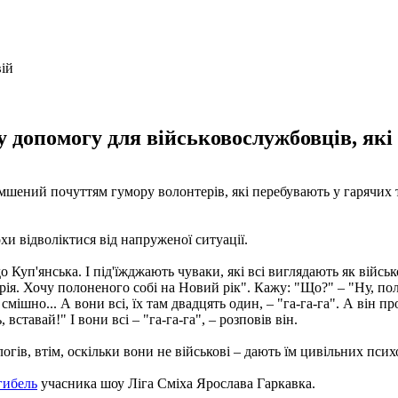
у допомогу для військовослужбовців, які
мшений почуттям гумору волонтерів, які перебувають у гарячих 
хи відволіктися від напруженої ситуації.
 Куп'янська. І під'їжджають чуваки, які всі виглядають як військо
ія. Хочу полоненого собі на Новий рік". Кажу: "Що?" – "Ну, поло
мішно... А вони всі, їх там двадцять один, – "га-га-га". А він п
ставай!" І вони всі – "га-га-га", – розповів він.
гів, втім, оскільки вони не військові – дають їм цивільних психо
гибель
учасника шоу Ліга Сміха Ярослава Гаркавка.