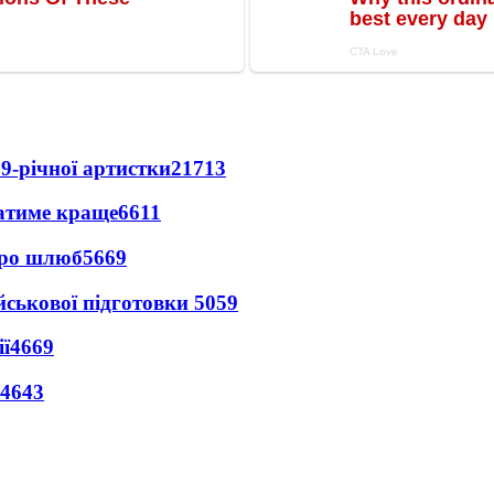
9-річної артистки
21713
ватиме краще
6611
про шлюб
5669
йськової підготовки
5059
ї
4669
4643