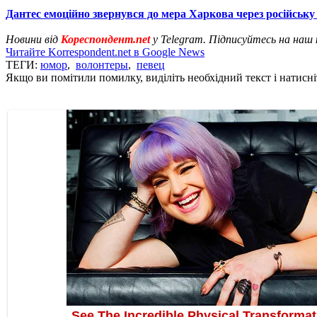
Дантес емоційно звернувся до мера Харкова через російську
Новини від
Кореспондент.net
у Telegram. Підписуйтесь на наш
Читайте Korrespondent.net в Google News
ТЕГИ:
юмор
,
волонтеры
,
певец
Якщо ви помітили помилку, виділіть необхідний текст і натисніт