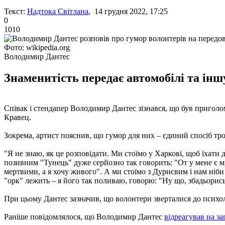
Текст:
Надтока Світлана
, 14 грудня 2022, 17:25
0
1010
Фото: wikipedia.org
Володимир Дантес
Знаменитість передає автомобілі та інш
Співак і стендапер Володимир Дантес зізнався, що був приголо
Кравец.
Зокрема, артист пояснив, що гумор для них – єдиний спосіб тро
"Я не знаю, як це розповідати. Ми стоїмо у Харкові, щоб їхати до
позивним "Тунець" дуже серйозно так говорить: "От у мене є мр
мертвими, а я хочу живого". А ми стоїмо з Дурнєвим і нам ніби с
"орк" лежить – я його так поливаю, говорю: "Ну що, збадьорись, в
При цьому Дантес зазначив, що волонтери зверталися до психоло
Раніше повідомлялося, що Володимир Дантес
відреагував на за