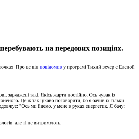
 перебувають на передових позиціях.
точках. Про це він
повідомив
у програмі Тихий вечер с Еленой
ві, заряджені такі. Якісь жарти постійно. Ось чувак із
неного. Це ж так цікаво поговорити, бо я бачив їх тільки
родовжує: "Ось ми йдемо, у мене в руках енергетик. Я бачу:
логів, але ті не витримують.