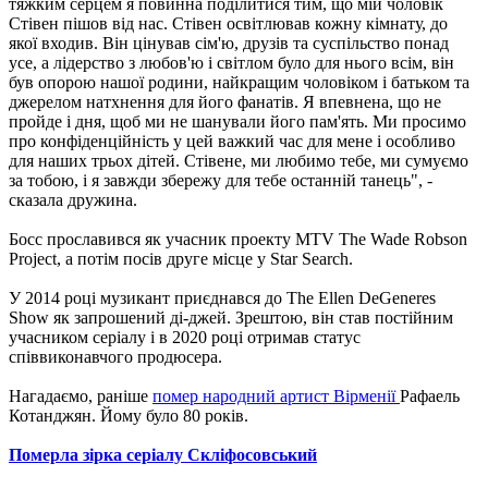
тяжким серцем я повинна поділитися тим, що мій чоловік
Стівен пішов від нас. Стівен освітлював кожну кімнату, до
якої входив. Він цінував сім'ю, друзів та суспільство понад
усе, а лідерство з любов'ю і світлом було для нього всім, він
був опорою нашої родини, найкращим чоловіком і батьком та
джерелом натхнення для його фанатів. Я впевнена, що не
пройде і дня, щоб ми не шанували його пам'ять. Ми просимо
про конфіденційність у цей важкий час для мене і особливо
для наших трьох дітей. Стівене, ми любимо тебе, ми сумуємо
за тобою, і я завжди збережу для тебе останній танець", -
сказала дружина.
Босс прославився як учасник проекту MTV The Wade Robson
Project, а потім посів друге місце у Star Search.
У 2014 році музикант приєднався до The Ellen DeGeneres
Show як запрошений ді-джей. Зрештою, він став постійним
учасником серіалу і в 2020 році отримав статус
співвиконавчого продюсера.
Нагадаємо, раніше
помер народний артист Вірменії
Рафаель
Котанджян. Йому було 80 років.
Померла зірка серіалу Скліфосовський