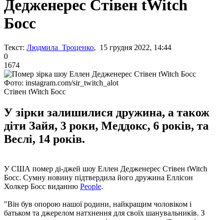
Дедженерес Стівен tWitch
Босс
Текст:
Людмила Троценко
, 15 грудня 2022, 14:44
0
1674
Фото: instagram.com/sir_twitch_alot
Стівен tWitch Босс
У зірки залишилися дружина, а також
діти Зайя, 3 роки, Меддокс, 6 років, та
Веслі, 14 років.
У США помер ді-джей шоу Еллен Дедженерес Стівен tWitch
Босс. Сумну новину підтвердила його дружина Еллісон
Холкер Босс виданню
People
.
"Він був опорою нашої родини, найкращим чоловіком і
батьком та джерелом натхнення для своїх шанувальників. З