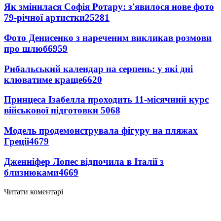
Як змінилася Софія Ротару: з'явилося нове фото
79-річної артистки
25281
Фото Денисенко з нареченим викликав розмови
про шлюб
6959
Рибальський календар на серпень: у які дні
клюватиме краще
6620
Принцеса Ізабелла проходить 11-місячний курс
військової підготовки
5068
Модель продемонструвала фігуру на пляжах
Греції
4679
Дженніфер Лопес відпочила в Італії з
близнюками
4669
Читати коментарі