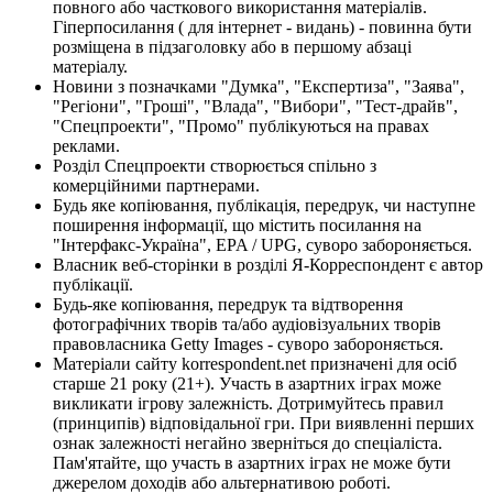
повного або часткового використання матеріалів.
Гіперпосилання ( для інтернет - видань) - повинна бути
розміщена в підзаголовку або в першому абзаці
матеріалу.
Новини з позначками "Думка", "Експертиза", "Заява",
"Регіони", "Гроші", "Влада", "Вибори", "Тест-драйв",
"Спецпроекти", "Промо" публікуються на правах
реклами.
Розділ Спецпроекти створюється спільно з
комерційними партнерами.
Будь яке копіювання, публікація, передрук, чи наступне
поширення інформації, що містить посилання на
"Інтерфакс-Україна", EPA / UPG, суворо забороняється.
Власник веб-сторінки в розділі Я-Корреспондент є автор
публікації.
Будь-яке копіювання, передрук та відтворення
фотографічних творів та/або аудіовізуальних творів
правовласника Getty Images - суворо забороняється.
Матеріали сайту korrespondent.net призначені для осіб
старше 21 року (21+). Участь в азартних іграх може
викликати ігрову залежність. Дотримуйтесь правил
(принципів) відповідальної гри. При виявленні перших
ознак залежності негайно зверніться до спеціаліста.
Пам'ятайте, що участь в азартних іграх не може бути
джерелом доходів або альтернативою роботі.