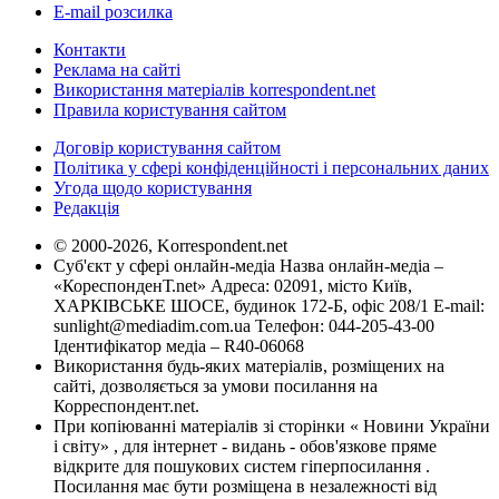
E-mail розсилка
Контакти
Реклама на сайті
Використання матеріалів korrespondent.net
Правила користування сайтом
Договір користування сайтом
Політика у сфері конфіденційності і персональних даних
Угода щодо користування
Редакція
© 2000-2026, Korrespondent.net
Суб'єкт у сфері онлайн-медіа Назва онлайн-медіа –
«КореспонденТ.net» Адреса: 02091, місто Київ,
ХАРКІВСЬКЕ ШОСЕ, будинок 172-Б, офіс 208/1 E-mail:
sunlight@mediadim.com.ua
Телефон: 044-205-43-00
Ідентифікатор медіа – R40-06068
Використання будь-яких матеріалів, розміщених на
сайті, дозволяється за умови посилання на
Корреспондент.net.
При копіюванні матеріалів зі сторінки « Новини України
і світу» , для інтернет - видань - обов'язкове пряме
відкрите для пошукових систем гіперпосилання .
Посилання має бути розміщена в незалежності від