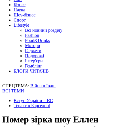
Бізнес
Наука
Шоу-бізнес
Спорт
Lifestyle
Всі новини розділу
Fashion
Food&Drinks
Мотори
Гаджети
Подорожі
Інтер'єри
Гемблінг
БЛОГИ ЧИТАЧІВ
СПЕЦТЕМА:
Війна в Ірані
ВСІ ТЕМИ
Вступ України в ЄС
Теракт в Барселоні
Помер зірка шоу Еллен