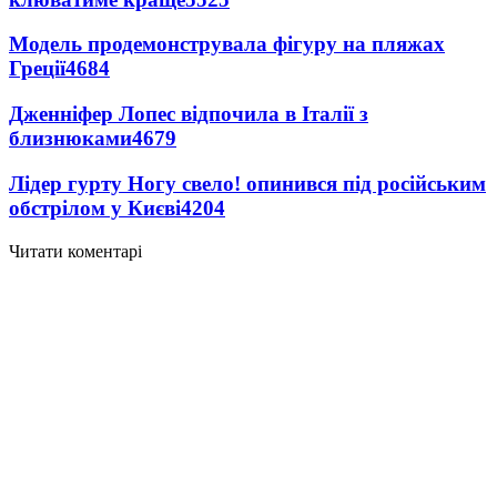
Модель продемонструвала фігуру на пляжах
Греції
4684
Дженніфер Лопес відпочила в Італії з
близнюками
4679
Лідер гурту Ногу свело! опинився під російським
обстрілом у Києві
4204
Читати коментарі