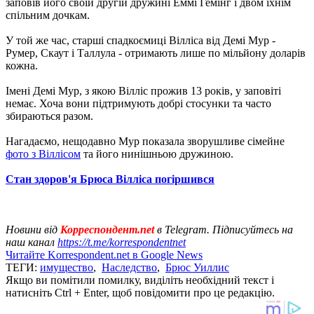
заповів його своїй другій дружині Еммі Гемінг і двом їхнім
спільним дочкам.
У той же час, старші спадкоємиці Вілліса від Демі Мур -
Румер, Скаут і Таллула - отримають лише по мільйону доларів
кожна.
Імені Демі Мур, з якою Вілліс прожив 13 років, у заповіті
немає. Хоча вони підтримують добрі стосунки та часто
збираються разом.
Нагадаємо, нещодавно Мур показала зворушливе сімейне
фото з Віллісом
та його нинішньою дружиною.
Стан здоров'я Брюса Вілліса погіршився
Новини від
Корреспондент.net
в Telegram. Підписуйтесь на
наш канал
https://t.me/korrespondentnet
Читайте Korrespondent.net в Google News
ТЕГИ:
имущество
,
Наследство
,
Брюс Уиллис
Якщо ви помітили помилку, виділіть необхідний текст і
натисніть Ctrl + Enter, щоб повідомити про це редакцію.