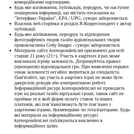
комерційними партнерами.
Будь яке копіювання, публікація, передрук, чи наступне
поширення інформації, що містить посилання на
"Інтерфакс-Україна", EPA / UPG, суворо забороняється.
Власник веб-сторінки в розділі Я-Корреспондент є автор
публікації.
Будь-яке копіювання, передрук та відтворення
фотографічних творів та/або аудіовізуальних творів
правовласника Getty Images - суворо забороняється.
Матеріали сайту korrespondent.net призначені для осіб
старше 21 року (21+). Участь в азартних іграх може
викликати ігрову залежність. Дотримуйтесь правил
(принципів) відповідальної гри. При виявленні перших
ознак залежності негайно зверніться до спеціаліста.
Пам'ятайте, що участь в азартних іграх не може бути
джерелом доходів або альтернативою роботі.
Інформаційний ресурс korrespondent.net не проводить
ігри на реальні та/або віртуальні гроші, також сайт не
приймає ні в якій формі оплату ставок та інших
платежів, які пов’язані/можуть бути пов’язані з
азартними іграми, букмекерами чи тоталізаторами. Будь-
які матеріали на інформаційному ресурсі
korrespondent.net публікуються виключно в
інформаційних цілях.