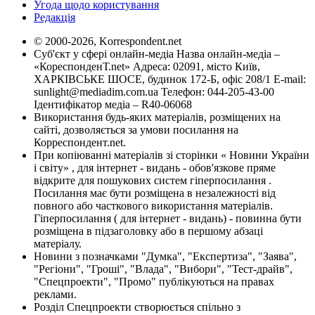
Угода щодо користування
Редакція
© 2000-2026, Korrespondent.net
Суб'єкт у сфері онлайн-медіа Назва онлайн-медіа –
«КореспонденТ.net» Адреса: 02091, місто Київ,
ХАРКІВСЬКЕ ШОСЕ, будинок 172-Б, офіс 208/1 E-mail:
sunlight@mediadim.com.ua
Телефон: 044-205-43-00
Ідентифікатор медіа – R40-06068
Використання будь-яких матеріалів, розміщених на
сайті, дозволяється за умови посилання на
Корреспондент.net.
При копіюванні матеріалів зі сторінки « Новини України
і світу» , для інтернет - видань - обов'язкове пряме
відкрите для пошукових систем гіперпосилання .
Посилання має бути розміщена в незалежності від
повного або часткового використання матеріалів.
Гіперпосилання ( для інтернет - видань) - повинна бути
розміщена в підзаголовку або в першому абзаці
матеріалу.
Новини з позначками "Думка", "Експертиза", "Заява",
"Регіони", "Гроші", "Влада", "Вибори", "Тест-драйв",
"Спецпроекти", "Промо" публікуються на правах
реклами.
Розділ Спецпроекти створюється спільно з