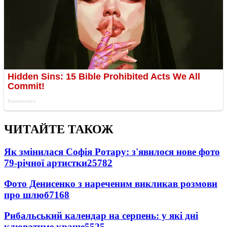
ЧИТАЙТЕ ТАКОЖ
Як змінилася Софія Ротару: з'явилося нове фото
79-річної артистки
25782
Фото Денисенко з нареченим викликав розмови
про шлюб
7168
Рибальський календар на серпень: у які дні
клюватиме краще
5525