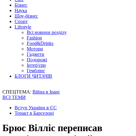
Бізнес
Наука
Шоу-бізнес
Спорт
Lifestyle
Всі новини розділу
Fashion
Food&Drinks
Мотори
Гаджети
Подорожі
Інтер'єри
Гемблінг
БЛОГИ ЧИТАЧІВ
СПЕЦТЕМА:
Війна в Ірані
ВСІ ТЕМИ
Вступ України в ЄС
Теракт в Барселоні
Брюс Вілліс переписав