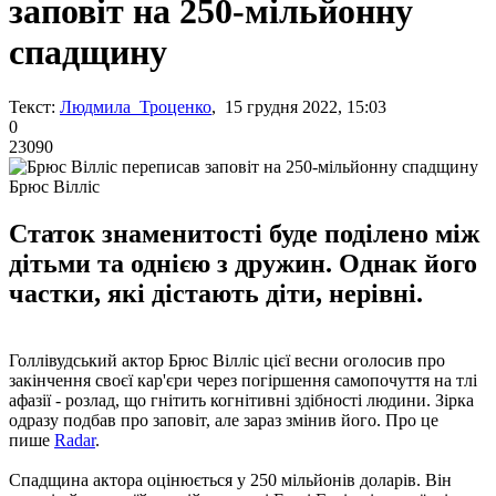
заповіт на 250-мільйонну
спадщину
Текст:
Людмила Троценко
, 15 грудня 2022, 15:03
0
23090
Брюс Вілліс
Статок знаменитості буде поділено між
дітьми та однією з дружин. Однак його
частки, які дістають діти, нерівні.
Голлівудський актор Брюс Вілліс цієї весни оголосив про
закінчення своєї кар'єри через погіршення самопочуття на тлі
афазії - розлад, що гнітить когнітивні здібності людини. Зірка
одразу подбав про заповіт, але зараз змінив його. Про це
пише
Radar
.
Спадщина актора оцінюється у 250 мільйонів доларів. Він