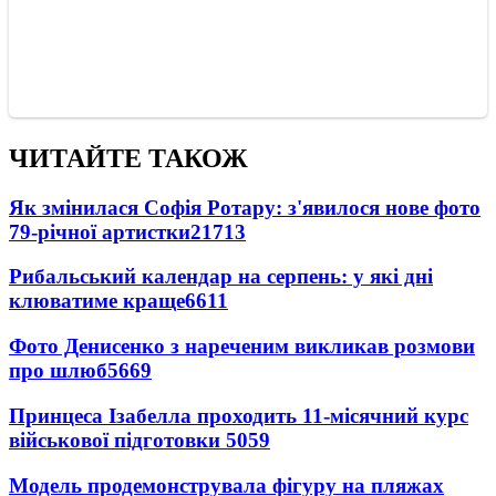
ЧИТАЙТЕ ТАКОЖ
Як змінилася Софія Ротару: з'явилося нове фото
79-річної артистки
21713
Рибальський календар на серпень: у які дні
клюватиме краще
6611
Фото Денисенко з нареченим викликав розмови
про шлюб
5669
Принцеса Ізабелла проходить 11-місячний курс
військової підготовки
5059
Модель продемонструвала фігуру на пляжах