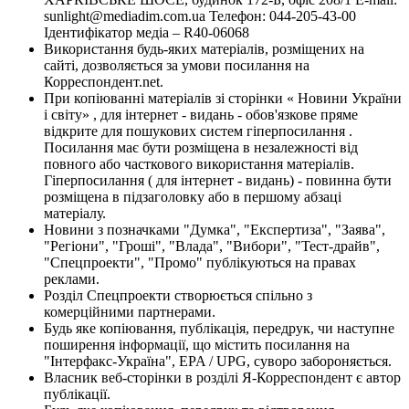
sunlight@mediadim.com.ua
Телефон: 044-205-43-00
Ідентифікатор медіа – R40-06068
Використання будь-яких матеріалів, розміщених на
сайті, дозволяється за умови посилання на
Корреспондент.net.
При копіюванні матеріалів зі сторінки « Новини України
і світу» , для інтернет - видань - обов'язкове пряме
відкрите для пошукових систем гіперпосилання .
Посилання має бути розміщена в незалежності від
повного або часткового використання матеріалів.
Гіперпосилання ( для інтернет - видань) - повинна бути
розміщена в підзаголовку або в першому абзаці
матеріалу.
Новини з позначками "Думка", "Експертиза", "Заява",
"Регіони", "Гроші", "Влада", "Вибори", "Тест-драйв",
"Спецпроекти", "Промо" публікуються на правах
реклами.
Розділ Спецпроекти створюється спільно з
комерційними партнерами.
Будь яке копіювання, публікація, передрук, чи наступне
поширення інформації, що містить посилання на
"Інтерфакс-Україна", EPA / UPG, суворо забороняється.
Власник веб-сторінки в розділі Я-Корреспондент є автор
публікації.