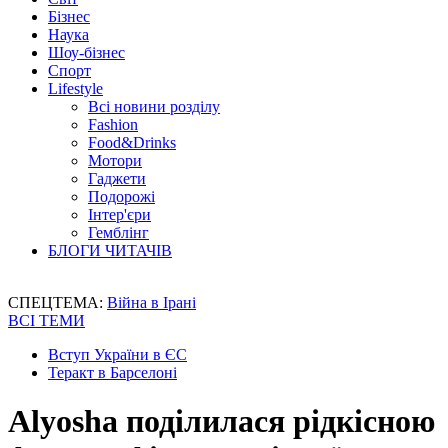
Бізнес
Наука
Шоу-бізнес
Спорт
Lifestyle
Всі новини розділу
Fashion
Food&Drinks
Мотори
Гаджети
Подорожі
Інтер'єри
Гемблінг
БЛОГИ ЧИТАЧІВ
СПЕЦТЕМА:
Війна в Ірані
ВСІ ТЕМИ
Вступ України в ЄС
Теракт в Барселоні
Alyosha поділилася рідкісною