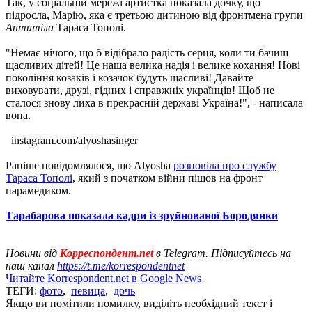
Так, у соціальній мережі артистка показала дочку, що
підросла, Марію, яка є третьою дитиною від фронтмена групи
Антитіла
Тараса Тополі.
"Немає нічого, що б відібрало радість серця, коли ти бачиш
щасливих дітей! Це наша велика надія і велике кохання! Нові
покоління козаків і козачок будуть щасливі! Давайте
виховувати, друзі, гідних і справжніх українців! Щоб не
сталося знову лиха в прекрасній державі Україна!", - написала
вона.
instagram.com/alyoshasinger
Раніше повідомлялося, що Alyosha
розповіла про службу
Тараса Тополі
, який з початком війни пішов на фронт
парамедиком.
Тарабарова показала кадри із зруйнованої Бородянки
Новини від
Корреспондент.net
в Telegram. Підписуйтесь на
наш канал
https://t.me/korrespondentnet
Читайте Korrespondent.net в Google News
ТЕГИ:
фото
,
певица
,
дочь
Якщо ви помітили помилку, виділіть необхідний текст і