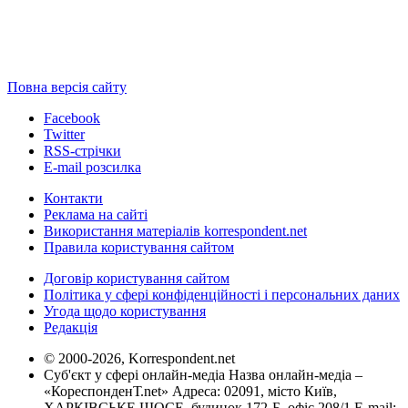
Повна версія сайту
Facebook
Twitter
RSS-стрічки
E-mail розсилка
Контакти
Реклама на сайті
Використання матеріалів korrespondent.net
Правила користування сайтом
Договір користування сайтом
Політика у сфері конфіденційності і персональних даних
Угода щодо користування
Редакція
© 2000-2026, Korrespondent.net
Суб'єкт у сфері онлайн-медіа Назва онлайн-медіа –
«КореспонденТ.net» Адреса: 02091, місто Київ,
ХАРКІВСЬКЕ ШОСЕ, будинок 172-Б, офіс 208/1 E-mail: