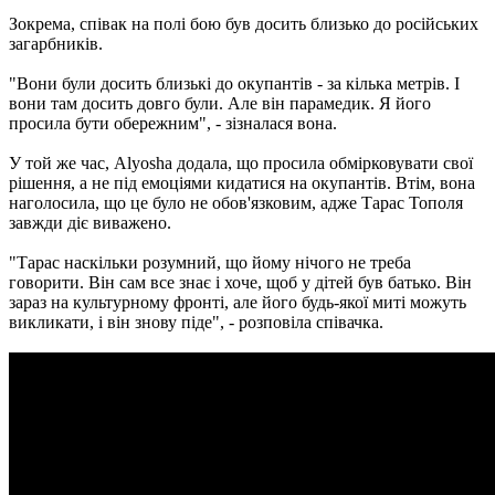
Зокрема, співак на полі бою був досить близько до російських
загарбників.
"Вони були досить близькі до окупантів - за кілька метрів. І
вони там досить довго були. Але він парамедик. Я його
просила бути обережним", - зізналася вона.
У той же час, Alyosha додала, що просила обмірковувати свої
рішення, а не під емоціями кидатися на окупантів. Втім, вона
наголосила, що це було не обов'язковим, адже Тарас Тополя
завжди діє виважено.
"Тарас наскільки розумний, що йому нічого не треба
говорити. Він сам все знає і хоче, щоб у дітей був батько. Він
зараз на культурному фронті, але його будь-якої миті можуть
викликати, і він знову піде", - розповіла співачка.