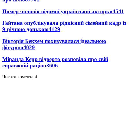
Помер чоловік відомої української акторки
4541
Гайтана опублікувала рідкісний сімейний кадр із
9-річною донькою
4129
Вікторія Бекхем похизувалася ідеальною
фігурою
4029
Міранда Керр відверто розповіла про свій
справжній раціон
3606
Читати коментарі