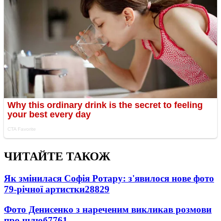
ЧИТАЙТЕ ТАКОЖ
Як змінилася Софія Ротару: з'явилося нове фото
79-річної артистки
28829
Фото Денисенко з нареченим викликав розмови
про шлюб
7761