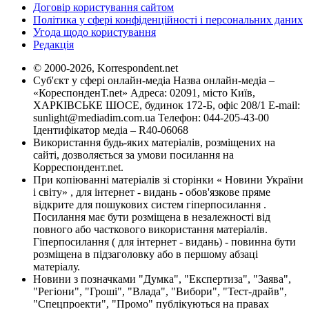
Договір користування сайтом
Політика у сфері конфіденційності і персональних даних
Угода щодо користування
Редакція
© 2000-2026, Korrespondent.net
Суб'єкт у сфері онлайн-медіа Назва онлайн-медіа –
«КореспонденТ.net» Адреса: 02091, місто Київ,
ХАРКІВСЬКЕ ШОСЕ, будинок 172-Б, офіс 208/1 E-mail:
sunlight@mediadim.com.ua
Телефон: 044-205-43-00
Ідентифікатор медіа – R40-06068
Використання будь-яких матеріалів, розміщених на
сайті, дозволяється за умови посилання на
Корреспондент.net.
При копіюванні матеріалів зі сторінки « Новини України
і світу» , для інтернет - видань - обов'язкове пряме
відкрите для пошукових систем гіперпосилання .
Посилання має бути розміщена в незалежності від
повного або часткового використання матеріалів.
Гіперпосилання ( для інтернет - видань) - повинна бути
розміщена в підзаголовку або в першому абзаці
матеріалу.
Новини з позначками "Думка", "Експертиза", "Заява",
"Регіони", "Гроші", "Влада", "Вибори", "Тест-драйв",
"Спецпроекти", "Промо" публікуються на правах