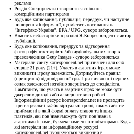
реклами.
Розділ Спецпроекти створюється спільно з
комерційними партнерами.
Будь яке копіювання, публікація, передрук, чи наступне
поширення інформації, що містить посилання на
"Інтерфакс-Україна", EPA / UPG, суворо забороняється.
Власник веб-сторінки в розділі Я-Корреспондент є автор
публікації.
Будь-яке копіювання, передрук та відтворення
фотографічних творів та/або аудіовізуальних творів
правовласника Getty Images - суворо забороняється.
Матеріали сайту korrespondent.net призначені для осіб
старше 21 року (21+). Участь в азартних іграх може
викликати ігрову залежність. Дотримуйтесь правил
(принципів) відповідальної гри. При виявленні перших
ознак залежності негайно зверніться до спеціаліста.
Пам'ятайте, що участь в азартних іграх не може бути
джерелом доходів або альтернативою роботі.
Інформаційний ресурс korrespondent.net не проводить
ігри на реальні та/або віртуальні гроші, також сайт не
приймає ні в якій формі оплату ставок та інших
платежів, які пов’язані/можуть бути пов’язані з
азартними іграми, букмекерами чи тоталізаторами. Будь-
які матеріали на інформаційному ресурсі
korrespondent.net публікуються виключно в