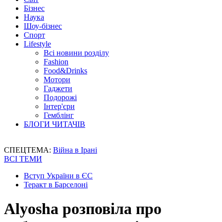
Бізнес
Наука
Шоу-бізнес
Спорт
Lifestyle
Всі новини розділу
Fashion
Food&Drinks
Мотори
Гаджети
Подорожі
Інтер'єри
Гемблінг
БЛОГИ ЧИТАЧІВ
СПЕЦТЕМА:
Війна в Ірані
ВСІ ТЕМИ
Вступ України в ЄС
Теракт в Барселоні
Alyosha розповіла про