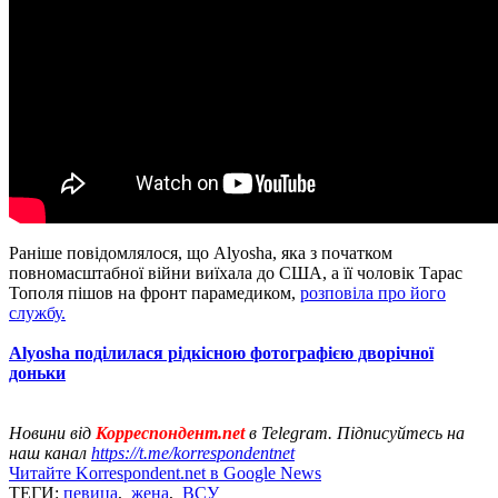
Раніше повідомлялося, що Alyosha, яка з початком
повномасштабної війни виїхала до США, а її чоловік Тарас
Тополя пішов на фронт парамедиком,
розповіла про його
службу.
Alyosha поділилася рідкісною фотографією дворічної
доньки
Новини від
Корреспондент.net
в Telegram. Підписуйтесь на
наш канал
https://t.me/korrespondentnet
Читайте Korrespondent.net в Google News
ТЕГИ:
певица
,
жена
,
ВСУ