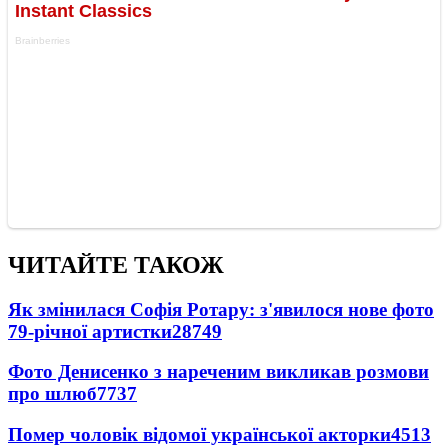
ЧИТАЙТЕ ТАКОЖ
Як змінилася Софія Ротару: з'явилося нове фото
79-річної артистки
28749
Фото Денисенко з нареченим викликав розмови
про шлюб
7737
Помер чоловік відомої української акторки
4513