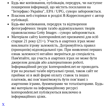
Будь яке копіювання, публікація, передрук, чи наступне
поширення інформації, що містить посилання на
"Інтерфакс-Україна", EPA / UPG, суворо забороняється.
Власник веб-сторінки в розділі Я-Корреспондент є автор
публікації.
Будь-яке копіювання, передрук та відтворення
фотографічних творів та/або аудіовізуальних творів
правовласника Getty Images - суворо забороняється.
Матеріали сайту korrespondent.net призначені для осіб
старше 21 року (21+). Участь в азартних іграх може
викликати ігрову залежність. Дотримуйтесь правил
(принципів) відповідальної гри. При виявленні перших
ознак залежності негайно зверніться до спеціаліста.
Пам'ятайте, що участь в азартних іграх не може бути
джерелом доходів або альтернативою роботі.
Інформаційний ресурс korrespondent.net не проводить
ігри на реальні та/або віртуальні гроші, також сайт не
приймає ні в якій формі оплату ставок та інших
платежів, які пов’язані/можуть бути пов’язані з
азартними іграми, букмекерами чи тоталізаторами. Будь-
які матеріали на інформаційному ресурсі
korrespondent.net публікуються виключно в
інформаційних цілях.
X