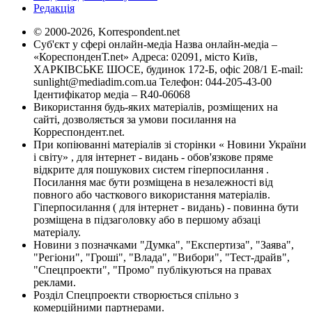
Редакція
© 2000-2026, Korrespondent.net
Суб'єкт у сфері онлайн-медіа Назва онлайн-медіа –
«КореспонденТ.net» Адреса: 02091, місто Київ,
ХАРКІВСЬКЕ ШОСЕ, будинок 172-Б, офіс 208/1 E-mail:
sunlight@mediadim.com.ua
Телефон: 044-205-43-00
Ідентифікатор медіа – R40-06068
Використання будь-яких матеріалів, розміщених на
сайті, дозволяється за умови посилання на
Корреспондент.net.
При копіюванні матеріалів зі сторінки « Новини України
і світу» , для інтернет - видань - обов'язкове пряме
відкрите для пошукових систем гіперпосилання .
Посилання має бути розміщена в незалежності від
повного або часткового використання матеріалів.
Гіперпосилання ( для інтернет - видань) - повинна бути
розміщена в підзаголовку або в першому абзаці
матеріалу.
Новини з позначками "Думка", "Експертиза", "Заява",
"Регіони", "Гроші", "Влада", "Вибори", "Тест-драйв",
"Спецпроекти", "Промо" публікуються на правах
реклами.
Розділ Спецпроекти створюється спільно з
комерційними партнерами.