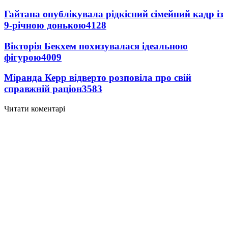
Гайтана опублікувала рідкісний сімейний кадр із
9-річною донькою
4128
Вікторія Бекхем похизувалася ідеальною
фігурою
4009
Міранда Керр відверто розповіла про свій
справжній раціон
3583
Читати коментарі