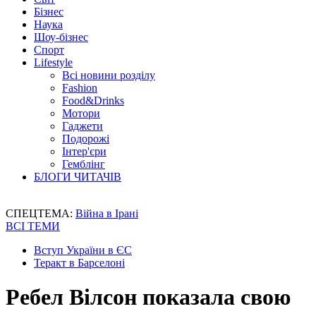
Бізнес
Наука
Шоу-бізнес
Спорт
Lifestyle
Всі новини розділу
Fashion
Food&Drinks
Мотори
Гаджети
Подорожі
Інтер'єри
Гемблінг
БЛОГИ ЧИТАЧІВ
СПЕЦТЕМА:
Війна в Ірані
ВСІ ТЕМИ
Вступ України в ЄС
Теракт в Барселоні
Ребел Вілсон показала свою