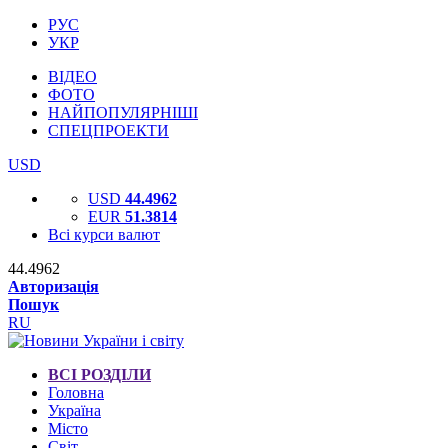
РУС
УКР
ВІДЕО
ФОТО
НАЙПОПУЛЯРНІШІ
СПЕЦПРОЕКТИ
USD
USD
44.4962
EUR
51.3814
Всі курси валют
44.4962
Авторизація
Пошук
RU
ВСІ РОЗДІЛИ
Головна
Україна
Місто
Світ