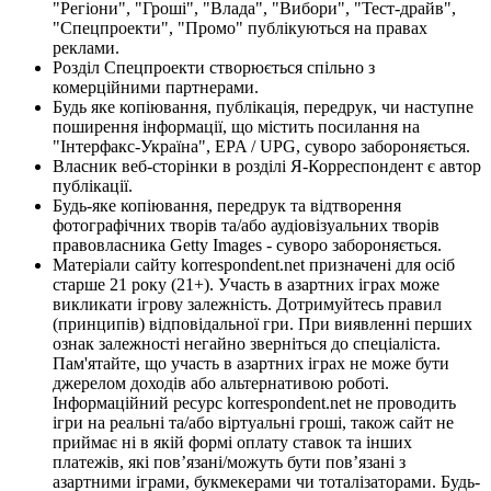
"Регіони", "Гроші", "Влада", "Вибори", "Тест-драйв",
"Спецпроекти", "Промо" публікуються на правах
реклами.
Розділ Спецпроекти створюється спільно з
комерційними партнерами.
Будь яке копіювання, публікація, передрук, чи наступне
поширення інформації, що містить посилання на
"Інтерфакс-Україна", EPA / UPG, суворо забороняється.
Власник веб-сторінки в розділі Я-Корреспондент є автор
публікації.
Будь-яке копіювання, передрук та відтворення
фотографічних творів та/або аудіовізуальних творів
правовласника Getty Images - суворо забороняється.
Матеріали сайту korrespondent.net призначені для осіб
старше 21 року (21+). Участь в азартних іграх може
викликати ігрову залежність. Дотримуйтесь правил
(принципів) відповідальної гри. При виявленні перших
ознак залежності негайно зверніться до спеціаліста.
Пам'ятайте, що участь в азартних іграх не може бути
джерелом доходів або альтернативою роботі.
Інформаційний ресурс korrespondent.net не проводить
ігри на реальні та/або віртуальні гроші, також сайт не
приймає ні в якій формі оплату ставок та інших
платежів, які пов’язані/можуть бути пов’язані з
азартними іграми, букмекерами чи тоталізаторами. Будь-