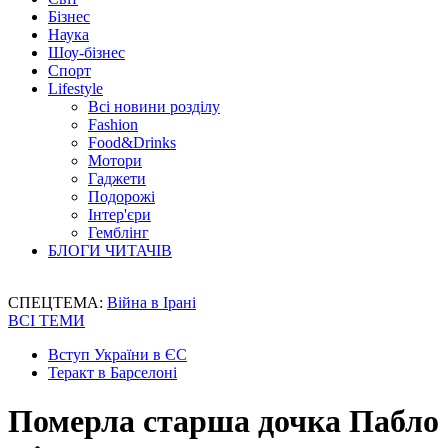
Бізнес
Наука
Шоу-бізнес
Спорт
Lifestyle
Всі новини розділу
Fashion
Food&Drinks
Мотори
Гаджети
Подорожі
Інтер'єри
Гемблінг
БЛОГИ ЧИТАЧІВ
СПЕЦТЕМА:
Війна в Ірані
ВСІ ТЕМИ
Вступ України в ЄС
Теракт в Барселоні
Померла старша дочка Пабло