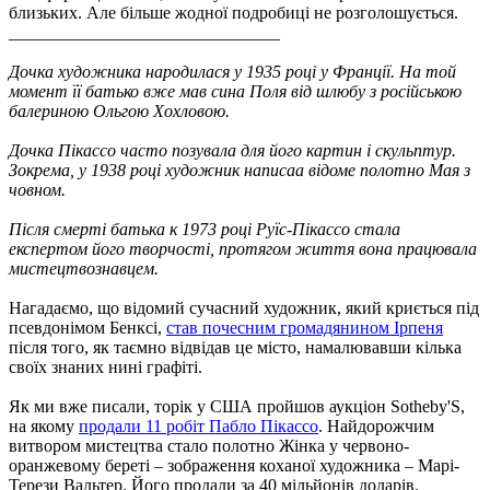
близьких. Але більше жодної подробиці не розголошується.
_______________________________
Дочка художника народилася у 1935 році у Франції. На той
момент її батько вже мав сина Поля від шлюбу з російською
балериною Ольгою Хохловою.
Дочка Пікассо часто позувала для його картин і скульптур.
Зокрема, у 1938 році художник написаа відоме полотно Мая з
човном.
Після смерті батька к 1973 році Руїс-Пікассо стала
експертом його творчості, протягом життя вона працювала
мистецтвознавцем.
Нагадаємо, що відомий сучасний художник, який криється під
псевдонімом Бенксі,
став почесним громадянином Ірпеня
після того, як таємно відвідав це місто, намалювавши кілька
своїх знаних нині графіті.
Як ми вже писали, торік у США пройшов аукціон Sotheby'S,
на якому
продали 11 робіт Пабло Пікассо
. Найдорожчим
витвором мистецтва стало полотно Жінка у червоно-
оранжевому береті – зображення коханої художника – Марі-
Терези Вальтер. Його продали за 40 мільйонів доларів.