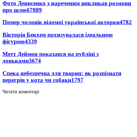
Фото Денисенко з нареченим викликав розмови
про шлюб
7889
Помер чоловік відомої української акторки
4782
Вікторія Бекхем похизувалася ідеальною
фігурою
4339
Метт Деймон показався на публіці з
доньками
3674
Спека небезпечна для тварин: як розпізнати
перегрів у кота чи собаки
1797
Читати коментарі