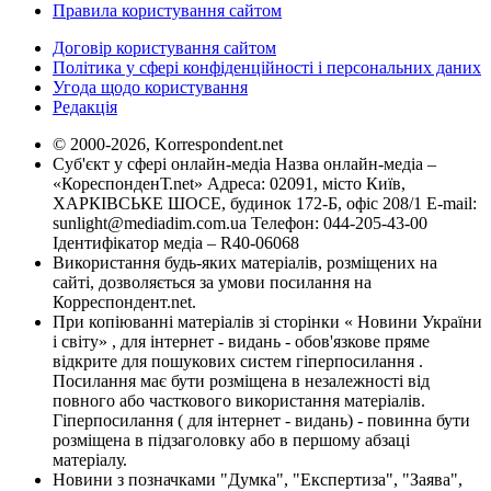
Правила користування сайтом
Договір користування сайтом
Політика у сфері конфіденційності і персональних даних
Угода щодо користування
Редакція
© 2000-2026, Korrespondent.net
Суб'єкт у сфері онлайн-медіа Назва онлайн-медіа –
«КореспонденТ.net» Адреса: 02091, місто Київ,
ХАРКІВСЬКЕ ШОСЕ, будинок 172-Б, офіс 208/1 E-mail:
sunlight@mediadim.com.ua
Телефон: 044-205-43-00
Ідентифікатор медіа – R40-06068
Використання будь-яких матеріалів, розміщених на
сайті, дозволяється за умови посилання на
Корреспондент.net.
При копіюванні матеріалів зі сторінки « Новини України
і світу» , для інтернет - видань - обов'язкове пряме
відкрите для пошукових систем гіперпосилання .
Посилання має бути розміщена в незалежності від
повного або часткового використання матеріалів.
Гіперпосилання ( для інтернет - видань) - повинна бути
розміщена в підзаголовку або в першому абзаці
матеріалу.
Новини з позначками "Думка", "Експертиза", "Заява",