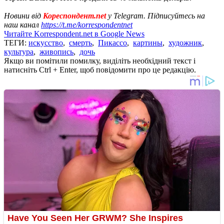
Новини від
Кореспондент.net
у Telegram. Підписуйтесь на
наш канал
https://t.me/korrespondentnet
Читайте Korrespondent.net в Google News
ТЕГИ:
искусство
,
смерть
,
Пикассо
,
картины
,
художник
,
культура
,
живопись
,
дочь
Якщо ви помітили помилку, виділіть необхідний текст і
натисніть Ctrl + Enter, щоб повідомити про це редакцію.