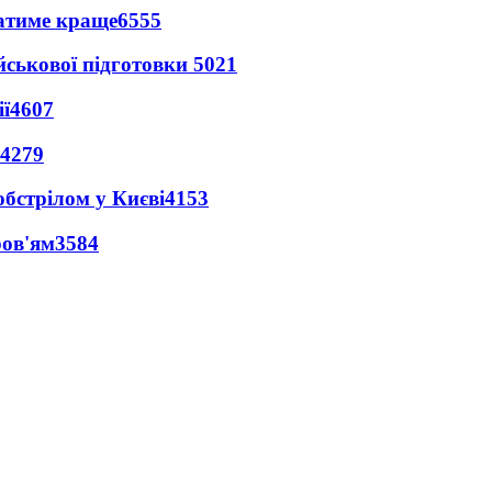
ватиме краще
6555
йськової підготовки
5021
ї
4607
4279
обстрілом у Києві
4153
ров'ям
3584