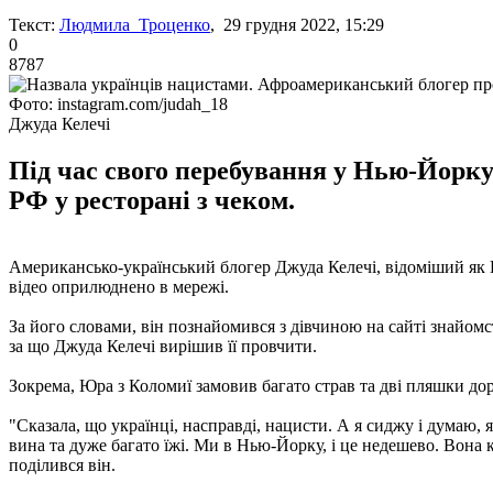
Текст:
Людмила Троценко
, 29 грудня 2022, 15:29
0
8787
Фото: instagram.com/judah_18
Джуда Келечі
Під час свого перебування у Нью-Йорку
РФ у ресторані з чеком.
Американсько-український блогер Джуда Келечі, відоміший як Ю
відео оприлюднено в мережі.
За його словами, він познайомився з дівчиною на сайті знайомс
за що Джуда Келечі вирішив її провчити.
Зокрема, Юра з Коломиї замовив багато страв та дві пляшки дор
"Сказала, що українці, насправді, нацисти. А я сиджу і думаю, 
вина та дуже багато їжі. Ми в Нью-Йорку, і це недешево. Вона к
поділився він.