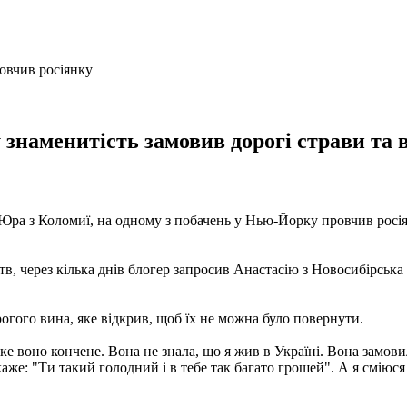
 знаменитість замовив дорогі страви та 
ра з Коломиї, на одному з побачень у Нью-Йорку провчив росіян
тв, через кілька днів блогер запросив Анастасію з Новосибірська
огого вина, яке відкрив, щоб їх не можна було повернути.
яке воно кончене. Вона не знала, що я жив в Україні. Вона замов
аже: "Ти такий голодний і в тебе так багато грошей". А я сміюся 