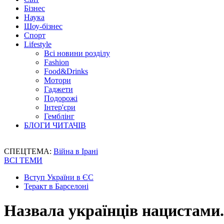
Бізнес
Наука
Шоу-бізнес
Спорт
Lifestyle
Всі новини розділу
Fashion
Food&Drinks
Мотори
Гаджети
Подорожі
Інтер'єри
Гемблінг
БЛОГИ ЧИТАЧІВ
СПЕЦТЕМА:
Війна в Ірані
ВСІ ТЕМИ
Вступ України в ЄС
Теракт в Барселоні
Назвала українців нацистами