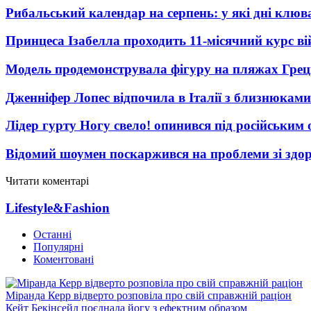
Рибальський календар на серпень: у які дні клю
Принцеса Ізабелла проходить 11-місячний курс ві
Модель продемонструвала фігуру на пляжах Греці
Дженніфер Лопес відпочила в Італії з близнюками
Лідер гурту Ногу свело! опинився під російським 
Відомий шоумен поскаржився на проблеми зі здо
Читати коментарі
Lifestyle&Fashion
Останні
Популярні
Коментовані
Міранда Керр відверто розповіла про свій справжній раціон
Кейт Бекінсейл поєднала йогу з ефектним образом