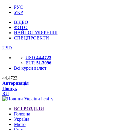
РУС
УКР
ВІДЕО
ФОТО
НАЙПОПУЛЯРНІШІ
СПЕЦПРОЕКТИ
USD
USD
44.4723
EUR
51.3096
Всі курси валют
44.4723
Авторизація
Пошук
RU
ВСІ РОЗДІЛИ
Головна
Україна
Місто
Світ