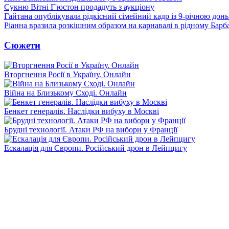
Сукню Вітні Г'юстон продадуть з аукціону
Гайтана опублікувала рідкісний сімейний кадр із 9-річною дон
Ріанна вразила розкішним образом на карнавалі в рідному Барб
Сюжети
Вторгнення Росії в Україну. Онлайн
Війна на Близькому Сході. Онлайн
Бенкет генералів. Наслідки вибуху в Москві
Брудні технології. Атаки РФ на вибори у Франції
Ескалація для Європи. Російський дрон в Лейпцигу