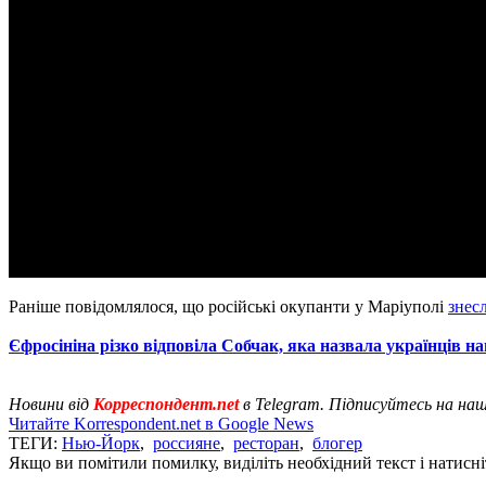
Раніше повідомлялося, що російські окупанти у Маріуполі
знес
Єфросініна різко відповіла Собчак, яка назвала українців н
Новини від
Корреспондент.net
в Telegram. Підписуйтесь на на
Читайте Korrespondent.net в Google News
ТЕГИ:
Нью-Йорк
,
россияне
,
ресторан
,
блогер
Якщо ви помітили помилку, виділіть необхідний текст і натисніт