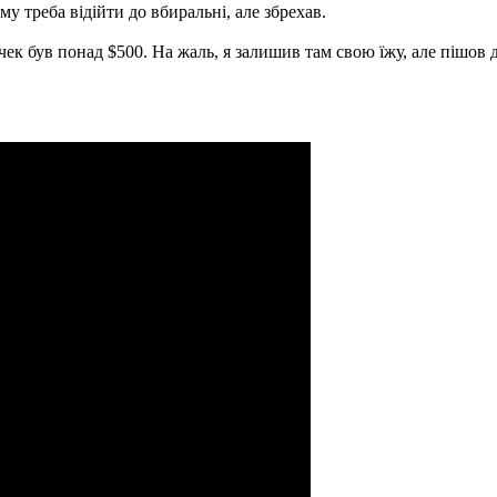
му треба відійти до вбиральні, але збрехав.
 чек був понад $500. На жаль, я залишив там свою їжу, але пішо