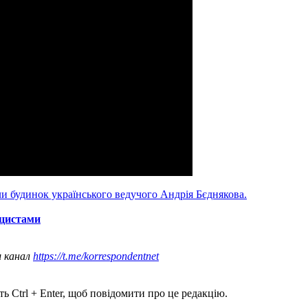
ли будинок українського ведучого Андрія Бєднякова.
ацистами
ш канал
https://t.me/korrespondentnet
ь Ctrl + Enter, щоб повідомити про це редакцію.