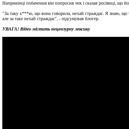
Наприкінці побачення він попросив чек і сказав росіянці, що йо
"За таку х***ю, що вона говорила, нехай страждає. Я знаю, що
але за таке нехай страждає", - підсумував блогер.
УВАГА! Відео містить нецензурну лексику