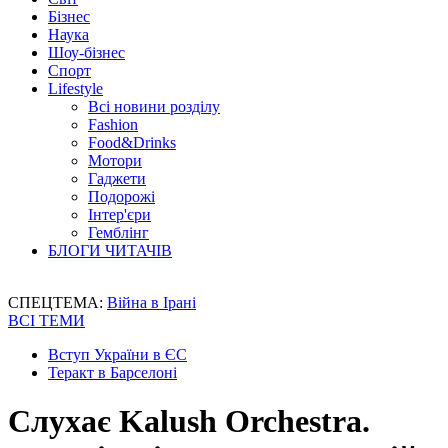
Бізнес
Наука
Шоу-бізнес
Спорт
Lifestyle
Всі новини розділу
Fashion
Food&Drinks
Мотори
Гаджети
Подорожі
Інтер'єри
Гемблінг
БЛОГИ ЧИТАЧІВ
СПЕЦТЕМА:
Війна в Ірані
ВСІ ТЕМИ
Вступ України в ЄС
Теракт в Барселоні
Слухає Kalush Orchestra.