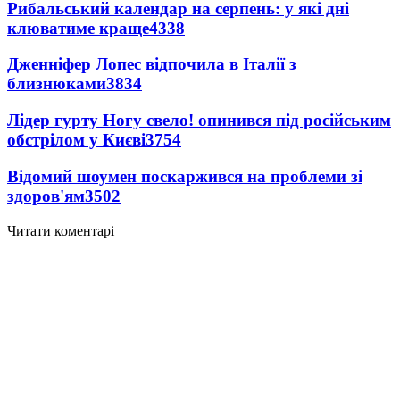
Рибальський календар на серпень: у які дні
клюватиме краще
4338
Дженніфер Лопес відпочила в Італії з
близнюками
3834
Лідер гурту Ногу свело! опинився під російським
обстрілом у Києві
3754
Відомий шоумен поскаржився на проблеми зі
здоров'ям
3502
Читати коментарі