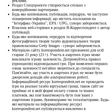
реклами.
Розділ Спецпроекти створюється спільно з
комерційними партнерами.
Будь яке копіювання, публікація, передрук, чи наступне
поширення інформації, що містить посилання на
"Інтерфакс-Україна", EPA / UPG, суворо забороняється.
Власник веб-сторінки в розділі Я-Корреспондент є автор
публікації.
Будь-яке копіювання, передрук та відтворення
фотографічних творів та/або аудіовізуальних творів
правовласника Getty Images - суворо забороняється.
Матеріали сайту korrespondent.net призначені для осіб
старше 21 року (21+). Участь в азартних іграх може
викликати ігрову залежність. Дотримуйтесь правил
(принципів) відповідальної гри. При виявленні перших
ознак залежності негайно зверніться до спеціаліста.
Пам'ятайте, що участь в азартних іграх не може бути
джерелом доходів або альтернативою роботі.
Інформаційний ресурс korrespondent.net не проводить
ігри на реальні та/або віртуальні гроші, також сайт не
приймає ні в якій формі оплату ставок та інших
платежів, які пов’язані/можуть бути пов’язані з
азартними іграми, букмекерами чи тоталізаторами. Будь-
які матеріали на інформаційному ресурсі
korrespondent.net публікуються виключно в