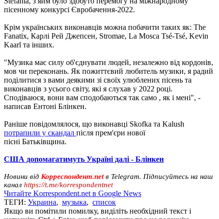
Stefania, з яим було здобуто перемогу на міжнародному
пісенному конкурсі Євробачення-2022.
Крім українських виконавців можна побачити таких як: The
Fanatix, Карлі Рей Джепсен, Stromae, La Mosca Tsé-Tsé, Kevin
Kaarl та інших.
"Музика має силу об'єднувати людей, незалежно від кордонів,
мов чи переконань. Як пожиттєвий любитель музики, я радий
поділитися з вами деякими зі своїх улюблених пісень та
виконавців з усього світу, які я слухав у 2022 році.
Сподіваюся, вони вам сподобаються так само , як і мені", -
написав Ентоні Блінкен.
Раніше повідомлялося, що виконавці Skofka та Kalush
потрапили у скандал
після прем'єри нової
пісні Батьківщина.
США допомагатимуть Україні далі - Блінкен
Новини від
Корреспондент.net
в Telegram. Підписуйтесь на наш
канал
https://t.me/korrespondentnet
Читайте Korrespondent.net в Google News
ТЕГИ:
Украина
,
музыка
,
список
Якщо ви помітили помилку, виділіть необхідний текст і