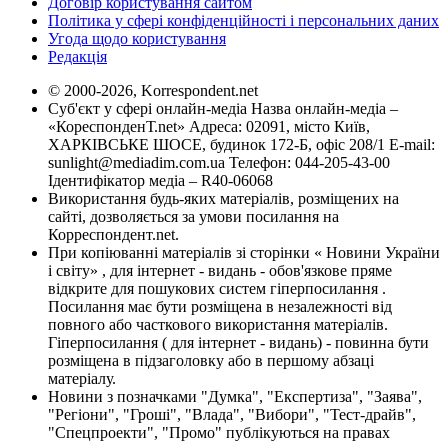
Договір користування сайтом
Політика у сфері конфіденційності і персональних даних
Угода щодо користування
Редакція
© 2000-2026, Korrespondent.net
Суб'єкт у сфері онлайн-медіа Назва онлайн-медіа –
«КореспонденТ.net» Адреса: 02091, місто Київ,
ХАРКІВСЬКЕ ШОСЕ, будинок 172-Б, офіс 208/1 E-mail:
sunlight@mediadim.com.ua
Телефон: 044-205-43-00
Ідентифікатор медіа – R40-06068
Використання будь-яких матеріалів, розміщених на
сайті, дозволяється за умови посилання на
Корреспондент.net.
При копіюванні матеріалів зі сторінки « Новини України
і світу» , для інтернет - видань - обов'язкове пряме
відкрите для пошукових систем гіперпосилання .
Посилання має бути розміщена в незалежності від
повного або часткового використання матеріалів.
Гіперпосилання ( для інтернет - видань) - повинна бути
розміщена в підзаголовку або в першому абзаці
матеріалу.
Новини з позначками "Думка", "Експертиза", "Заява",
"Регіони", "Гроші", "Влада", "Вибори", "Тест-драйв",
"Спецпроекти", "Промо" публікуються на правах