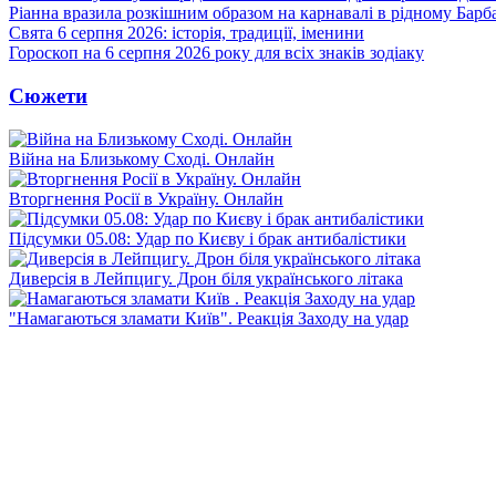
Ріанна вразила розкішним образом на карнавалі в рідному Барб
Свята 6 серпня 2026: історія, традиції, іменини
Гороскоп на 6 серпня 2026 року для всіх знаків зодіаку
Сюжети
Війна на Близькому Сході. Онлайн
Вторгнення Росії в Україну. Онлайн
Підсумки 05.08: Удар по Києву і брак антибалістики
Диверсія в Лейпцигу. Дрон біля українського літака
"Намагаються зламати Київ". Реакція Заходу на удар