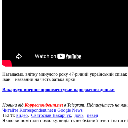
Нагадаємо, влітку минулого року 47-річний український співа
Іван – названий на честь батька зірки.
Вакарчук вперше прокоментував народження доньки
Новини від
Корреспондент.net
в Telegram. Підписуйтесь на на
Читайте Korrespondent.net в Google News
ТЕГИ:
видео
,
Святослав Вакарчук
,
дочь
,
певец
Якщо ви помітили помилку, виділіть необхідний текст і натисніт