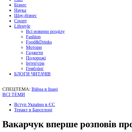
Бізнес
Наука
Шоу-бізнес
Спорт
Lifestyle
Всі новини розділу
Fashion
Food&Drinks
Мотори
Гаджети
Подорожі
Інтер'єри
Гемблінг
БЛОГИ ЧИТАЧІВ
СПЕЦТЕМА:
Війна в Ірані
ВСІ ТЕМИ
Вступ України в ЄС
Теракт в Барселоні
Вакарчук вперше розповів про