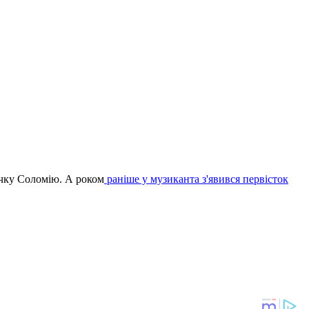
очку Соломію. А роком
раніше у музиканта з'явився первісток