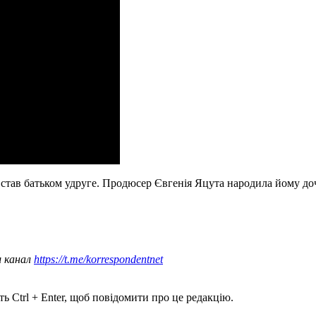
к став батьком удруге. Продюсер Євгенія Яцута народила йому д
ш канал
https://t.me/korrespondentnet
ь Ctrl + Enter, щоб повідомити про це редакцію.