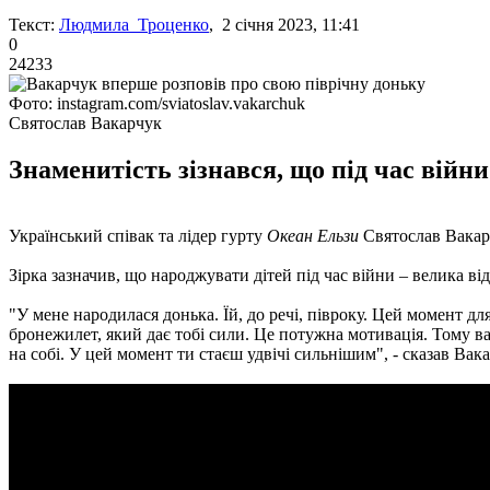
Текст:
Людмила Троценко
, 2 січня 2023, 11:41
0
24233
Фото: instagram.com/sviatoslav.vakarchuk
Святослав Вакарчук
Знаменитість зізнався, що під час війни
Український співак та лідер гурту
Океан Ельзи
Святослав Вакарч
Зірка зазначив, що народжувати дітей під час війни – велика ві
"У мене народилася донька. Їй, до речі, півроку. Цей момент дл
бронежилет, який дає тобі сили. Це потужна мотивація. Тому важ
на собі. У цей момент ти стаєш удвічі сильнішим", - сказав Вак