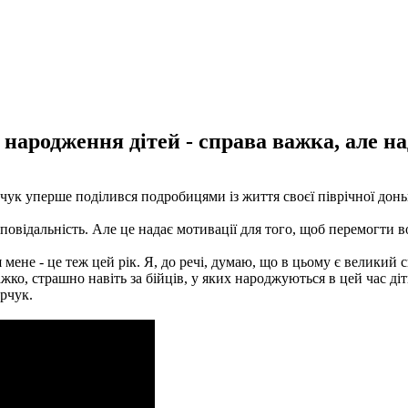
 народження дітей - справа важка, але на
ук уперше поділився подробицями із життя своєї піврічної донь
дповідальність. Але це надає мотивації для того, щоб перемогти в
я мене - це теж цей рік. Я, до речі, думаю, що в цьому є великий
ко, страшно навіть за бійців, у яких народжуються в цей час діт
арчук.