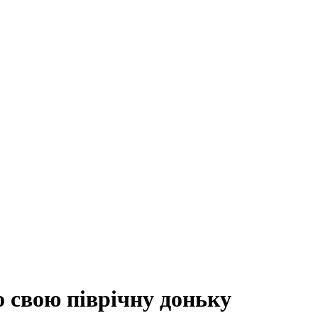
 свою піврічну доньку