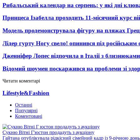
Рибальський календар на серпень: у які дні клю
Принцеса Ізабелла проходить 11-місячний курс ві
Модель продемонструвала фігуру на пляжах Греці
Лідер гурту Ногу свело! опинився під російським 
Дженніфер Лопес відпочила в Італії з близнюками
Відомий шоумен поскаржився на проблеми зі здо
Читати коментарі
Lifestyle&Fashion
Останні
Популярні
Коментовані
Сукню Вітні Г'юстон продадуть з аукціону
Гайтана опублікувала рідкісний сімейний кадр із 9-річною дон