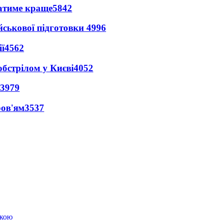
ватиме краще
5842
йськової підготовки
4996
ї
4562
обстрілом у Києві
4052
3979
ров'ям
3537
ькою