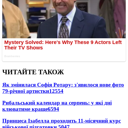
ЧИТАЙТЕ ТАКОЖ
Як змінилася Софія Ротару: з'явилося нове фото
79-річної артистки
12554
Рибальський календар на серпень: у які дні
клюватиме краще
6594
Принцеса Ізабелла проходить 11-місячний курс
військової підготовки
5047