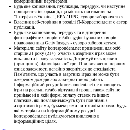
комерційними партнерами.
Будь яке копіювання, публікація, передрук, чи наступне
поширення інформації, що містить посилання на
"Інтерфакс-Україна", EPA / UPG, суворо забороняється.
Власник веб-сторінки в розділі Я-Корреспондент є автор
публікації.
Будь-яке копіювання, передрук та відтворення
фотографічних творів та/або аудіовізуальних творів
правовласника Getty Images - суворо забороняється.
Матеріали сайту korrespondent.net призначені для осіб
старше 21 року (21+). Участь в азартних іграх може
викликати ігрову залежність. Дотримуйтесь правил
(принципів) відповідальної гри. При виявленні перших
ознак залежності негайно зверніться до спеціаліста.
Пам'ятайте, що участь в азартних іграх не може бути
джерелом доходів або альтернативою роботі.
Інформаційний ресурс korrespondent.net не проводить
ігри на реальні та/або віртуальні гроші, також сайт не
приймає ні в якій формі оплату ставок та інших
платежів, які пов’язані/можуть бути пов’язані з
азартними іграми, букмекерами чи тоталізаторами. Будь-
які матеріали на інформаційному ресурсі
korrespondent.net публікуються виключно в
інформаційних цілях.