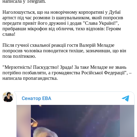
написала у Telegram.
Наголошується, що на новорічному корпоративі у Дубаї
артист під час розмови із шанувальником, який попросив
передати привіт його дружині і додав "Слава Україні!",
прибравши мікрофон від обличчя, тихо відповів: Героям
слава!
Після гучної схвальної реакції гостя Валерій Меладзе
попросив чоловіка поводитися тихіше, зазначивши, що він
поза політикою.
"Мерзотність! Паскудство! Зрада! За таке Меладзе не звань
потрібно позбавляти, а громадянства Російської Федерації", –
написала пропагандистка.