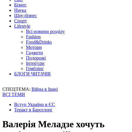
Бізнес
Наука
Шоу-бізнес
Спорт
Lifestyle
Всі новини розділу
Fashion
Food&Drinks
Мотори
Гаджети
Подорожі
Інтер'єри
Гемблінг
БЛОГИ ЧИТАЧІВ
СПЕЦТЕМА:
Війна в Ірані
ВСІ ТЕМИ
Вступ України в ЄС
Теракт в Барселоні
Валерія Меладзе хочуть