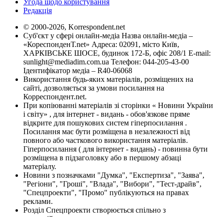
Угода щодо користування
Редакція
© 2000-2026, Korrespondent.net
Суб'єкт у сфері онлайн-медіа Назва онлайн-медіа –
«КореспонденТ.net» Адреса: 02091, місто Київ,
ХАРКІВСЬКЕ ШОСЕ, будинок 172-Б, офіс 208/1 E-mail:
sunlight@mediadim.com.ua
Телефон: 044-205-43-00
Ідентифікатор медіа – R40-06068
Використання будь-яких матеріалів, розміщених на
сайті, дозволяється за умови посилання на
Корреспондент.net.
При копіюванні матеріалів зі сторінки « Новини України
і світу» , для інтернет - видань - обов'язкове пряме
відкрите для пошукових систем гіперпосилання .
Посилання має бути розміщена в незалежності від
повного або часткового використання матеріалів.
Гіперпосилання ( для інтернет - видань) - повинна бути
розміщена в підзаголовку або в першому абзаці
матеріалу.
Новини з позначками "Думка", "Експертиза", "Заява",
"Регіони", "Гроші", "Влада", "Вибори", "Тест-драйв",
"Спецпроекти", "Промо" публікуються на правах
реклами.
Розділ Спецпроекти створюється спільно з