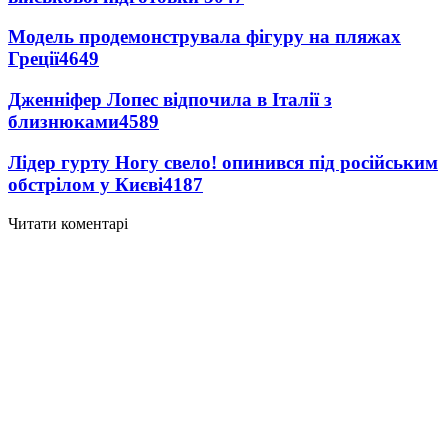
Модель продемонструвала фігуру на пляжах
Греції
4649
Дженніфер Лопес відпочила в Італії з
близнюками
4589
Лідер гурту Ногу свело! опинився під російським
обстрілом у Києві
4187
Читати коментарі