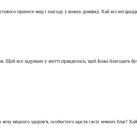
тового принесе мир і злагоду у кожну домівку. Хай всі негаразди
 Щоб все задумане у житті правдилось, щоб Божа благодать була 
а зичу міцного здоров'я, особистого щастя і всіх земних благ! Х