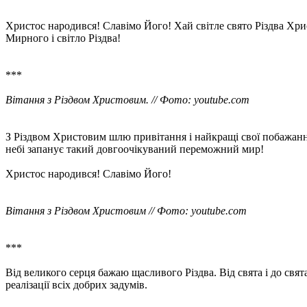
Христос народився! Славімо Його! Хай світле свято Різдва Хрис
Мирного і світло Різдва!
***
Вітання з Різдвом Христовим. // Фото: youtube.com
З Різдвом Христовим шлю привітання і найкращі свої побажання.
небі запанує такий довгоочікуваний переможний мир!
Христос народився! Славімо Його!
Вітання з Різдвом Христовим // Фото: youtube.com
***
Від великого серця бажаю щасливого Різдва. Від свята і до свят
реалізації всіх добрих задумів.