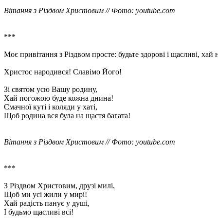
Вітання з Різдвом Христовим // Фото: youtube.com
***
Моє привітання з Різдвом просте: будьте здорові і щасливі, хай
Христос народився! Славімо Його!
Зі святом усю Вашу родину,
Хай погожою буде кожна днина!
Смачної куті і коляди у хаті,
Щоб родина вся була на щастя багата!
Вітання з Різдвом Христовим // Фото: youtube.com
***
З Різдвом Христовим, друзі милі,
Щоб ми усі жили у мирі!
Хай радість панує у душі,
І будьмо щасливі всі!