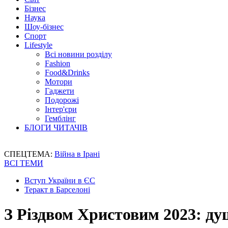
Бізнес
Наука
Шоу-бізнес
Спорт
Lifestyle
Всі новини розділу
Fashion
Food&Drinks
Мотори
Гаджети
Подорожі
Інтер'єри
Гемблінг
БЛОГИ ЧИТАЧІВ
СПЕЦТЕМА:
Війна в Ірані
ВСІ ТЕМИ
Вступ України в ЄС
Теракт в Барселоні
З Різдвом Христовим 2023: ду