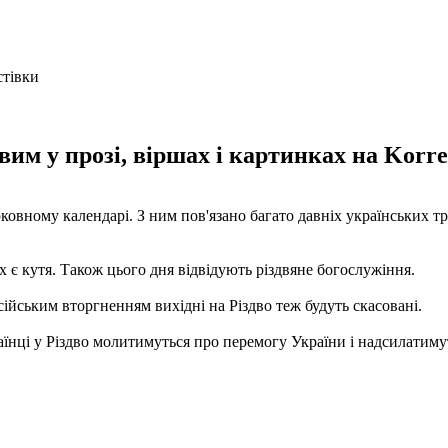
им у прозі, віршах і картинках на Korres
овному календарі. З ним пов'язано багато давніх українських тра
х є кутя. Також цього дня відвідують різдвяне богослужіння.
російським вторгненням вихідні на Різдво теж будуть скасовані.
раїнці у Різдво молитимуться про перемогу України і надсилатиму