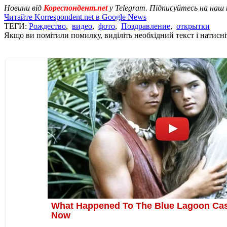
Новини від
Кореспондент.net
у Telegram. Підписуйтесь на наш
Читайте Korrespondent.net в Google News
ТЕГИ:
Рождество
,
видео
,
фото
,
Поздравление
,
открытки
Якщо ви помітили помилку, виділіть необхідний текст і натисніт