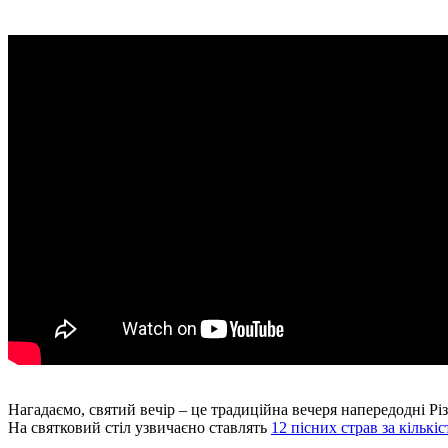
Нагадаємо, святий вечір – це традиційна вечеря напередодні Різ
На святковий стіл узвичаєно ставлять
12 пісних страв за кількі