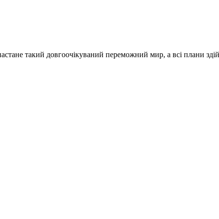
 настане такий довгоочікуваний переможний мир, а всі плани здій