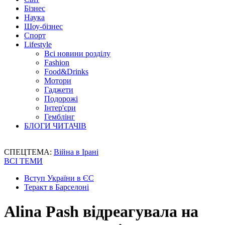
Бізнес
Наука
Шоу-бізнес
Спорт
Lifestyle
Всі новини розділу
Fashion
Food&Drinks
Мотори
Гаджети
Подорожі
Інтер'єри
Гемблінг
БЛОГИ ЧИТАЧІВ
СПЕЦТЕМА:
Війна в Ірані
ВСІ ТЕМИ
Вступ України в ЄС
Теракт в Барселоні
Alina Pash відреагувала на