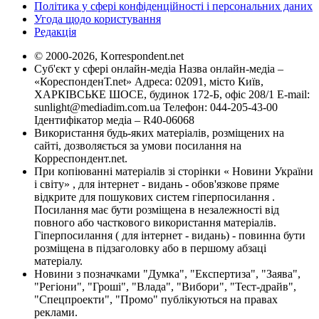
Політика у сфері конфіденційності і персональних даних
Угода щодо користування
Редакція
© 2000-2026, Korrespondent.net
Суб'єкт у сфері онлайн-медіа Назва онлайн-медіа –
«КореспонденТ.net» Адреса: 02091, місто Київ,
ХАРКІВСЬКЕ ШОСЕ, будинок 172-Б, офіс 208/1 E-mail:
sunlight@mediadim.com.ua
Телефон: 044-205-43-00
Ідентифікатор медіа – R40-06068
Використання будь-яких матеріалів, розміщених на
сайті, дозволяється за умови посилання на
Корреспондент.net.
При копіюванні матеріалів зі сторінки « Новини України
і світу» , для інтернет - видань - обов'язкове пряме
відкрите для пошукових систем гіперпосилання .
Посилання має бути розміщена в незалежності від
повного або часткового використання матеріалів.
Гіперпосилання ( для інтернет - видань) - повинна бути
розміщена в підзаголовку або в першому абзаці
матеріалу.
Новини з позначками "Думка", "Експертиза", "Заява",
"Регіони", "Гроші", "Влада", "Вибори", "Тест-драйв",
"Спецпроекти", "Промо" публікуються на правах
реклами.