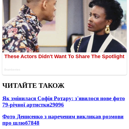
ЧИТАЙТЕ ТАКОЖ
Як змінилася Софія Ротару: з'явилося нове фото
79-річної артистки
29096
Фото Денисенко з нареченим викликав розмови
про шлюб
7848