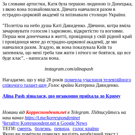
За словами артистки, Катя була першою людиною із Донецька,
з якою вона познайомилася. Дівчата навчалися разом в
естрадно-цирковій академії та впізнавали столицю України.
"Полетіла на небо душа Каті Давиденко. Дівчини, котра вміла
зачаровувати голосом і харизмою, відкритістю та вогнями.
Перша моя донеччанка в житті, провідниця у свій рідний край
і провідниця мене до естрадно-циркової академії, де ми
навчалися разом. Згадую, як вона показувала Київ та
запевняла, що мені треба там жити і нічого не боятися, що все
буде клас", - написала вона.
instagram.com/alinapash
Нагадаємо, що у віці 28 років
померла учасниця телевізійного
співочого талант-шоу
Голос країни
Катерина Давиденко.
Alina Pash зізналася, що незаконно приїхала до Криму
Новини від
Корреспондент.net
в Telegram. Підписуйтесь на
наш канал
https://t.me/korrespondentnet
Читайте Korrespondent.net в Google News
ТЕГИ:
смерть
,
болезнь
,
певица
,
голос країни
Якщо ви помітили помилку, виділіть необхідний текст і