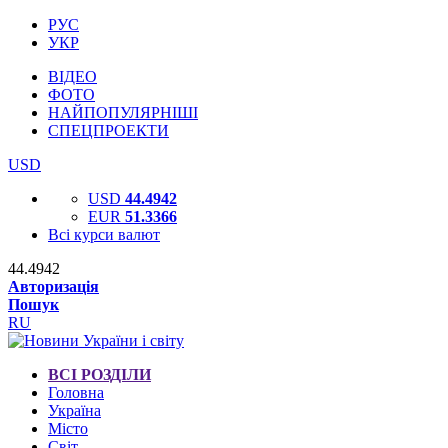
РУС
УКР
ВІДЕО
ФОТО
НАЙПОПУЛЯРНІШІ
СПЕЦПРОЕКТИ
USD
USD
44.4942
EUR
51.3366
Всі курси валют
44.4942
Авторизація
Пошук
RU
ВСІ РОЗДІЛИ
Головна
Україна
Місто
Світ