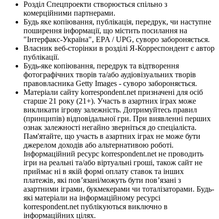
Розділ Спецпроекти створюється спільно з
комерційними партнерами.
Будь яке копіювання, публікація, передрук, чи наступне
поширення інформації, що містить посилання на
"Інтерфакс-Україна", EPA / UPG, суворо забороняється.
Власник веб-сторінки в розділі Я-Корреспондент є автор
публікації.
Будь-яке копіювання, передрук та відтворення
фотографічних творів та/або аудіовізуальних творів
правовласника Getty Images - суворо забороняється.
Матеріали сайту korrespondent.net призначені для осіб
старше 21 року (21+). Участь в азартних іграх може
викликати ігрову залежність. Дотримуйтесь правил
(принципів) відповідальної гри. При виявленні перших
ознак залежності негайно зверніться до спеціаліста.
Пам'ятайте, що участь в азартних іграх не може бути
джерелом доходів або альтернативою роботі.
Інформаційний ресурс korrespondent.net не проводить
ігри на реальні та/або віртуальні гроші, також сайт не
приймає ні в якій формі оплату ставок та інших
платежів, які пов’язані/можуть бути пов’язані з
азартними іграми, букмекерами чи тоталізаторами. Будь-
які матеріали на інформаційному ресурсі
korrespondent.net публікуються виключно в
інформаційних цілях.