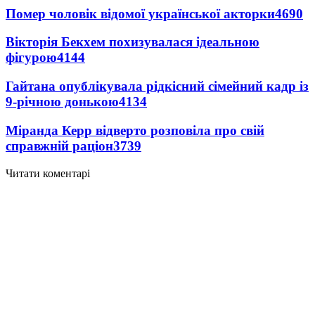
Помер чоловік відомої української акторки
4690
Вікторія Бекхем похизувалася ідеальною
фігурою
4144
Гайтана опублікувала рідкісний сімейний кадр із
9-річною донькою
4134
Міранда Керр відверто розповіла про свій
справжній раціон
3739
Читати коментарі