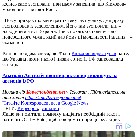
колись радо зустрічали, при цьому запевнив, що Кіркоров-
молодший – патріот Росії.
"Йому прикро, що він втратив таку республіку, де щоразу
гастролював із задоволенням. Його там зустрічали, він –
народний артист України. Він з повагою ставиться до
попереднього уряду, який дав йому ці можливості і звання", –
сказав він.
Раніше повідомлялося, що Філіп
Кіркоров відреагував
на те,
що Україна проти нього і низки артистів РФ запровадила
санкції.
Анатолій Анатоліч пояснив, як санкції вплинуть на
артистів із РФ
Новини від
Кореспондент.net
у Telegram. Підписуйтесь на
наш канал
https://t.me/korrespondentnet
Читайте Korrespondent.net в Google News
ТЕГИ:
Киркоров
,
санкции
Якщо ви помітили помилку, виділіть необхідний текст і
натисніть Ctrl + Enter, щоб повідомити про це редакцію.