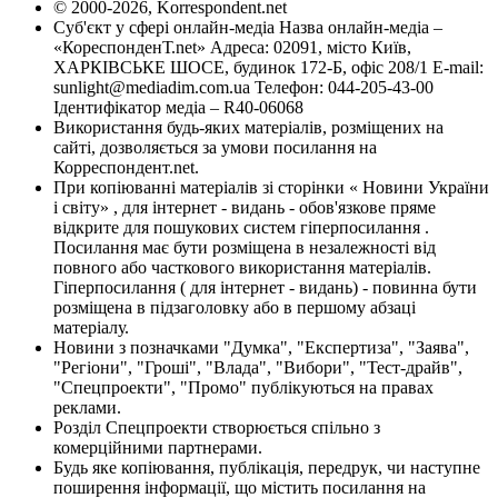
© 2000-2026, Korrespondent.net
Суб'єкт у сфері онлайн-медіа Назва онлайн-медіа –
«КореспонденТ.net» Адреса: 02091, місто Київ,
ХАРКІВСЬКЕ ШОСЕ, будинок 172-Б, офіс 208/1 E-mail:
sunlight@mediadim.com.ua
Телефон: 044-205-43-00
Ідентифікатор медіа – R40-06068
Використання будь-яких матеріалів, розміщених на
сайті, дозволяється за умови посилання на
Корреспондент.net.
При копіюванні матеріалів зі сторінки « Новини України
і світу» , для інтернет - видань - обов'язкове пряме
відкрите для пошукових систем гіперпосилання .
Посилання має бути розміщена в незалежності від
повного або часткового використання матеріалів.
Гіперпосилання ( для інтернет - видань) - повинна бути
розміщена в підзаголовку або в першому абзаці
матеріалу.
Новини з позначками "Думка", "Експертиза", "Заява",
"Регіони", "Гроші", "Влада", "Вибори", "Тест-драйв",
"Спецпроекти", "Промо" публікуються на правах
реклами.
Розділ Спецпроекти створюється спільно з
комерційними партнерами.
Будь яке копіювання, публікація, передрук, чи наступне
поширення інформації, що містить посилання на