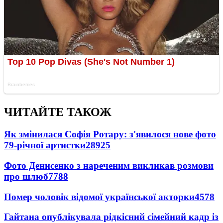
ЧИТАЙТЕ ТАКОЖ
Як змінилася Софія Ротару: з'явилося нове фото
79-річної артистки
28925
Фото Денисенко з нареченим викликав розмови
про шлюб
7788
Помер чоловік відомої української акторки
4578
Гайтана опублікувала рідкісний сімейний кадр із