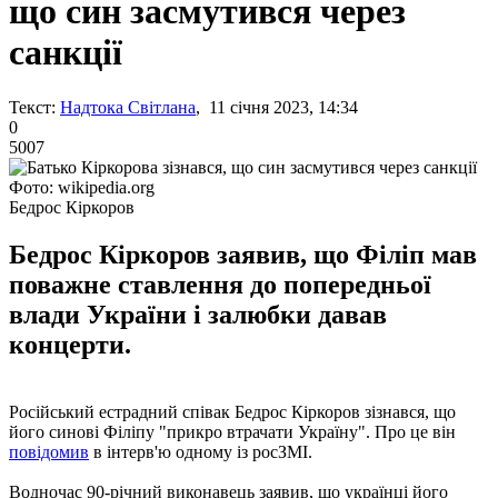
що син засмутився через
санкції
Текст:
Надтока Світлана
, 11 січня 2023, 14:34
0
5007
Фото: wikipedia.org
Бедрос Кіркоров
Бедрос Кіркоров заявив, що Філіп мав
поважне ставлення до попередньої
влади України і залюбки давав
концерти.
Російський естрадний співак Бедрос Кіркоров зізнався, що
його синові Філіпу "прикро втрачати Україну". Про це він
повідомив
в інтерв'ю одному із росЗМІ.
Водночас 90-річний виконавець заявив, що українці його