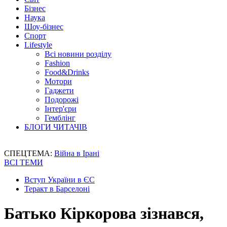
Бізнес
Наука
Шоу-бізнес
Спорт
Lifestyle
Всі новини розділу
Fashion
Food&Drinks
Мотори
Гаджети
Подорожі
Інтер'єри
Гемблінг
БЛОГИ ЧИТАЧІВ
СПЕЦТЕМА:
Війна в Ірані
ВСІ ТЕМИ
Вступ України в ЄС
Теракт в Барселоні
Батько Кіркорова зізнався,