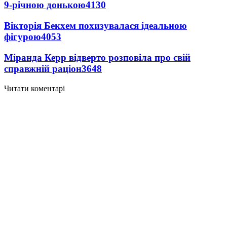
9-річною донькою
4130
Вікторія Бекхем похизувалася ідеальною
фігурою
4053
Міранда Керр відверто розповіла про свій
справжній раціон
3648
Читати коментарі