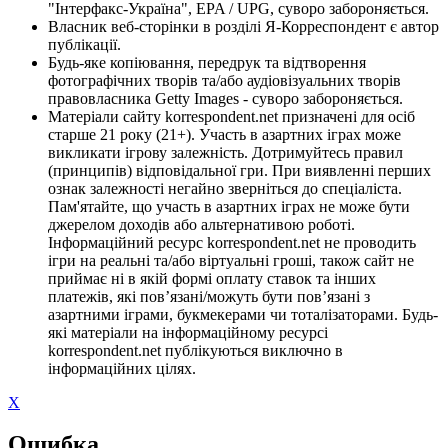
"Інтерфакс-Україна", EPA / UPG, суворо забороняється.
Власник веб-сторінки в розділі Я-Корреспондент є автор
публікації.
Будь-яке копіювання, передрук та відтворення
фотографічних творів та/або аудіовізуальних творів
правовласника Getty Images - суворо забороняється.
Матеріали сайту korrespondent.net призначені для осіб
старше 21 року (21+). Участь в азартних іграх може
викликати ігрову залежність. Дотримуйтесь правил
(принципів) відповідальної гри. При виявленні перших
ознак залежності негайно зверніться до спеціаліста.
Пам'ятайте, що участь в азартних іграх не може бути
джерелом доходів або альтернативою роботі.
Інформаційний ресурс korrespondent.net не проводить
ігри на реальні та/або віртуальні гроші, також сайт не
приймає ні в якій формі оплату ставок та інших
платежів, які пов’язані/можуть бути пов’язані з
азартними іграми, букмекерами чи тоталізаторами. Будь-
які матеріали на інформаційному ресурсі
korrespondent.net публікуються виключно в
інформаційних цілях.
X
Ошибка