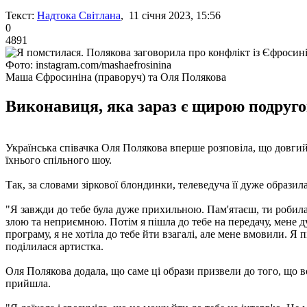
Текст:
Надтока Світлана
, 11 січня 2023, 15:56
0
4891
Фото: instagram.com/mashaefrosinina
Маша Єфросиніна (праворуч) та Оля Полякова
Виконавиця, яка зараз є щирою подругою
Українська співачка Оля Полякова вперше розповіла, що довгий
їхнього спільного шоу.
Так, за словами зіркової блондинки, телеведуча її дуже образил
"Я завжди до тебе була дуже прихильною. Пам'ятаєш, ти робила 
злою та неприємною. Потім я пішла до тебе на передачу, мене ду
програму, я не хотіла до тебе йти взагалі, але мене вмовили. Я 
поділилася артистка.
Оля Полякова додала, що саме ці образи призвели до того, що в
прийшла.