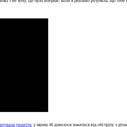
ожу і не хочу. Це було вперше, коли я реально розуміла, що тебе п
штувала укриття
, у якому їй довелося ховатися від обстрілу з діть