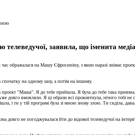
 телеведучої, заявила, що іменита меді
 час ображалася на Машу Єфросиніну, з якою наразі знімає проек
а спочатку на одному шоу, а потім на іншому.
проект "Маша". Я до тебе прийшла. Я була до тебе така приязна, 
же довго вмовляли. Я ці образи всі проковтнула, нічого тобі не с
пішла, і ти у тій програмі була зі мною знову злою. Ти сиділа, дав
она довго не погоджувалася йти до відомої телеведучої на інтерв