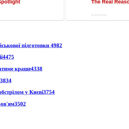
йськової підготовки
4982
ї
4475
ватиме краще
4338
3834
обстрілом у Києві
3754
ров'ям
3502