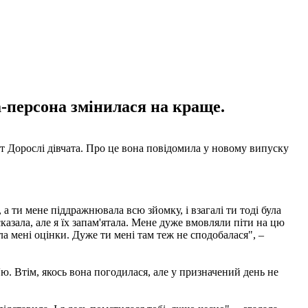
а-персона змінилася на краще.
т Дорослі дівчата. Про це вона повідомила у новому випуску
а ти мене піддражнювала всю зйомку, і взагалі ти тоді була
казала, але я їх запам'ятала. Мене дуже вмовляли піти на цю
ала мені оцінки. Дуже ти мені там теж не сподобалася", –
'ю. Втім, якось вона погодилася, але у призначений день не