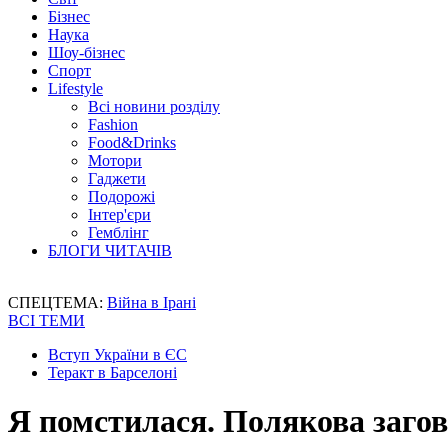
Бізнес
Наука
Шоу-бізнес
Спорт
Lifestyle
Всі новини розділу
Fashion
Food&Drinks
Мотори
Гаджети
Подорожі
Інтер'єри
Гемблінг
БЛОГИ ЧИТАЧІВ
СПЕЦТЕМА:
Війна в Ірані
ВСІ ТЕМИ
Вступ України в ЄС
Теракт в Барселоні
Я помстилася. Полякова заго