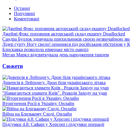
Останні
Популярні
Коментовані
Джеймі Фокс поповнив акторський склад екшену Deadlocked
Сандра Буллок здивувала прихильників своєю незвичайною зв
Лідер гурту Ногу свело! опинився під російським обстрілом у 
Блискавка розколола німецьке місто навпіл
Меган Маркл відсвяткувала день народження танцем
Сюжети
Диверсія в Лейпцигу. Дрон біля українського літака
"Намагаються зламати Київ". Реакція Заходу на удар
Вторгнення Росії в Україну. Онлайн
Війна на Близькому Сході. Онлайн
Підсумки 4.8: Сафарі у Херсоні і підсумки операції