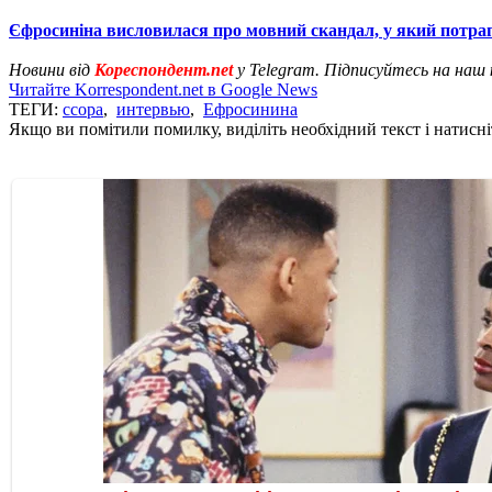
Єфросиніна висловилася про мовний скандал, у який потра
Новини від
Кореспондент.net
у Telegram. Підписуйтесь на наш
Читайте Korrespondent.net в Google News
ТЕГИ:
ссора
,
интервью
,
Ефросинина
Якщо ви помітили помилку, виділіть необхідний текст і натисніт