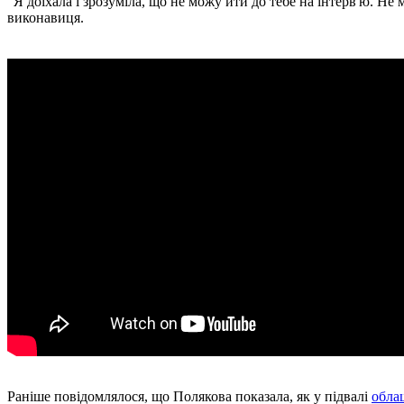
"Я доїхала і зрозуміла, що не можу йти до тебе на інтерв'ю. Не м
виконавиця.
Раніше повідомлялося, що Полякова показала, як у підвалі
обла