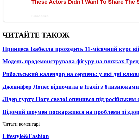
ЧИТАЙТЕ ТАКОЖ
Принцеса Ізабелла проходить 11-місячний курс ві
Модель продемонструвала фігуру на пляжах Греці
Рибальський календар на серпень: у які дні клю
Дженніфер Лопес відпочила в Італії з близнюками
Лідер гурту Ногу свело! опинився під російським 
Відомий шоумен поскаржився на проблеми зі здо
Читати коментарі
Lifestyle&Fashion