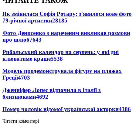
ЧИТАЙТЕ ТАКОЖ
Як змінилася Софія Ротару: з'явилося нове фото
79-річної артистки
28185
Фото Денисенко з нареченим викликав розмови
про шлюб
7643
Рибальський календар на серпень: у які дні
клюватиме краще
5538
Модель продемонструвала фігуру на пляжах
Греції
4703
Дженніфер Лопес відпочила в Італії з
близнюками
4692
Помер чоловік відомої української акторки
4386
Читати коментарі