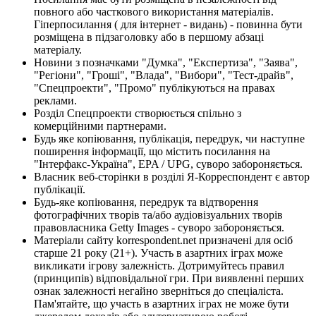
повного або часткового використання матеріалів.
Гіперпосилання ( для інтернет - видань) - повинна бути
розміщена в підзаголовку або в першому абзаці
матеріалу.
Новини з позначками "Думка", "Експертиза", "Заява",
"Регіони", "Гроші", "Влада", "Вибори", "Тест-драйв",
"Спецпроекти", "Промо" публікуються на правах
реклами.
Розділ Спецпроекти створюється спільно з
комерційними партнерами.
Будь яке копіювання, публікація, передрук, чи наступне
поширення інформації, що містить посилання на
"Інтерфакс-Україна", EPA / UPG, суворо забороняється.
Власник веб-сторінки в розділі Я-Корреспондент є автор
публікації.
Будь-яке копіювання, передрук та відтворення
фотографічних творів та/або аудіовізуальних творів
правовласника Getty Images - суворо забороняється.
Матеріали сайту korrespondent.net призначені для осіб
старше 21 року (21+). Участь в азартних іграх може
викликати ігрову залежність. Дотримуйтесь правил
(принципів) відповідальної гри. При виявленні перших
ознак залежності негайно зверніться до спеціаліста.
Пам'ятайте, що участь в азартних іграх не може бути