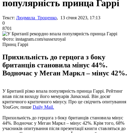
популярність принца Гаррі
Текст:
Людмила Троценко
, 13 січня 2023, 17:13
0
8701
Фото: instagram.com/sussexroyal
Принц Гаррі
Прихильність до герцога з боку
британців становила мінус 44%.
Водночас у Меган Маркл – мінус 42%.
У Британії різко впала популярність принца Гаррі. Рейтинг
впав після виходу його мемуарів
Запасний.
Він досяг
критичного критичного мінусу. Про це свідчить опитування
YouGov, пише
Daily Mail.
Прихильність до герцога з боку британців становила мінус
44%. Водночас у Меган Маркл – мінус 42%. Крім того, 68%
учасників опитування після презентації книги ставляться до