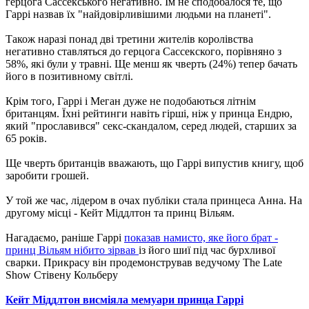
герцога Сассекського негативно. Їм не сподобалося те, що
Гаррі назвав їх "найдовірливішими людьми на планеті".
Також наразі понад дві третини жителів королівства
негативно ставляться до герцога Сассекского, порівняно з
58%, які були у травні. Ще менш як чверть (24%) тепер бачать
його в позитивному світлі.
Крім того, Гаррі і Меган дуже не подобаються літнім
британцям. Їхні рейтинги навіть гірші, ніж у принца Ендрю,
який "прославився" секс-скандалом, серед людей, старших за
65 років.
Ще чверть британців вважають, що Гаррі випустив книгу, щоб
заробити грошей.
У той же час, лідером в очах публіки стала принцеса Анна. На
другому місці - Кейт Міддлтон та принц Вільям.
Нагадаємо, раніше Гаррі
показав намисто, яке його брат -
принц Вільям нібито зірвав
із його шиї під час бурхливої
сварки. Прикрасу він продемонстрував ведучому The Late
Show Стівену Кольберу
Кейт Міддлтон висміяла мемуари принца Гаррі