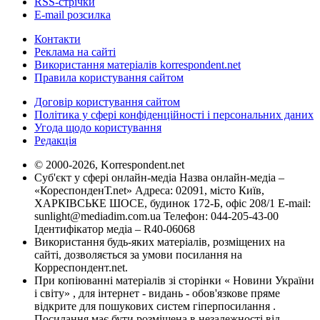
RSS-стрічки
E-mail розсилка
Контакти
Реклама на сайті
Використання матеріалів korrespondent.net
Правила користування сайтом
Договір користування сайтом
Політика у сфері конфіденційності і персональних даних
Угода щодо користування
Редакція
© 2000-2026, Korrespondent.net
Суб'єкт у сфері онлайн-медіа Назва онлайн-медіа –
«КореспонденТ.net» Адреса: 02091, місто Київ,
ХАРКІВСЬКЕ ШОСЕ, будинок 172-Б, офіс 208/1 E-mail:
sunlight@mediadim.com.ua
Телефон: 044-205-43-00
Ідентифікатор медіа – R40-06068
Використання будь-яких матеріалів, розміщених на
сайті, дозволяється за умови посилання на
Корреспондент.net.
При копіюванні матеріалів зі сторінки « Новини України
і світу» , для інтернет - видань - обов'язкове пряме
відкрите для пошукових систем гіперпосилання .
Посилання має бути розміщена в незалежності від