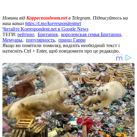
Новини від
Корреспондент.net
в Telegram. Підписуйтесь на
наш канал
https://t.me/korrespondentnet
Читайте Korrespondent.net в Google News
ТЕГИ:
рейтинг
,
Британия
,
королевская семья Британии
,
Мемуары
,
популярность
,
принц Гарри
Якщо ви помітили помилку, виділіть необхідний текст і
натисніть Ctrl + Enter, щоб повідомити про це редакцію.