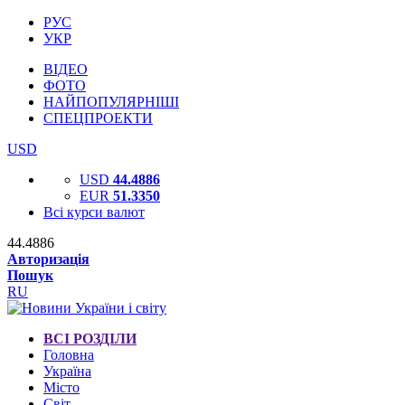
РУС
УКР
ВІДЕО
ФОТО
НАЙПОПУЛЯРНІШІ
СПЕЦПРОЕКТИ
USD
USD
44.4886
EUR
51.3350
Всі курси валют
44.4886
Авторизація
Пошук
RU
ВСІ РОЗДІЛИ
Головна
Україна
Місто
Світ