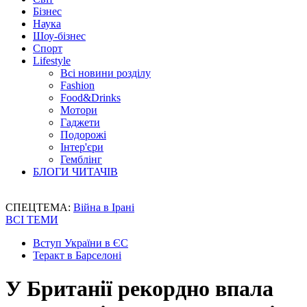
Бізнес
Наука
Шоу-бізнес
Спорт
Lifestyle
Всі новини розділу
Fashion
Food&Drinks
Мотори
Гаджети
Подорожі
Інтер'єри
Гемблінг
БЛОГИ ЧИТАЧІВ
СПЕЦТЕМА:
Війна в Ірані
ВСІ ТЕМИ
Вступ України в ЄС
Теракт в Барселоні
У Британії рекордно впала